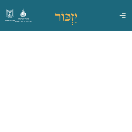
משרד הביטחון
מדינת ישראל
אגף משפחות, הנצחה ומורשת