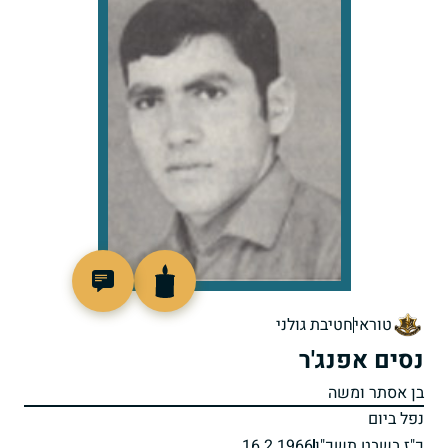
90193
טוראי
חטיבת גולני
נסים אפנג'ר
בן אסתר ומשה
נפל ביום
כ"ז בשבט תשכ"ו
16.2.1966