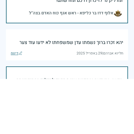
ומדליק נר לזיכרון דרכם ומורשתם!
אלוף דדו בר כליפא - ראש אגף כוח האדם בצה"ל
יהא זכרו ברוך נשמתו עדן שמשפחתו לא ידעו עוד צער
חליוא אברהם
|
29 באפריל 2025
דיווח
בכאב, בהצדעה ובתקווה אני מתכבד להדליק נר זיכרון זה.
השנה, כשאנו נלחמים במלחמה ארוכה, רב זירתית וצודקת,
הזיכרון נושא משמעות עמוקה. ביום זה נעצור ונתייחד עם
זכרם של טובי בנינו ובנותינו שנפלו בהגנה על המדינה.
מורשתם היא המצפן שמתווה את דרכינו, והיא המעניקה
משפחות יקרות, אנו מרכינים ראשנו ומתחייבים שנעמוד