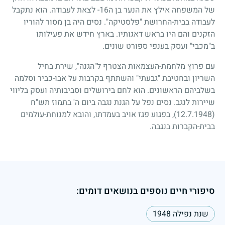
של המשפחה אילץ את הנער בן ה
16
- לצאת לעבודה. הוא נתקבל
לעבודה בבית-החרושת "פלסטיקה". נסים היה בן מסור להוריו
הזקנים והם היו בראש דאגותיו. בארץ חידש את פעילותו
ב"מכבי" ועסק בענפי ספורט שונים.
עם פרוץ מלחמת-העצמאות הצטרף ל"הגנה", שירת בחיל
השריון ובחטיבת "גבעתי" והשתתף בקרבות על אבו-כביר וסלמה
בשלביהם הראשונים. הוא לחם בירושלים וסביבותיה ועסק בליווי
שיירות לנגב. נסים נפל על הגנת נגבה ביום ה' בתמוז תש"ח
(12.7.1948)
, בפגוע פגז אויב בעמדתו, והובא למנוחת-עולמים
בבית-הקברות בנגבה.
סיפורי חיים נוספים בנושאים דומים:
שנת נפילה 1948