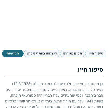
סיפור חייו
מקום מנוחתו
הנצחתו באתרי זיכרון
הקדשות
סיפור חייו
בן ויקטוריה ואליהו, נולד ביום י"ד באדר תרפ"ה
(10.3.1925)
בעיר פלובדיב, בולגריה. בעירו סיים לימודיו בבית-ספר יסודי. היה
חבר ב"מכבי" וכפי שמעידים עליו חבריו היה ספורטאי מובהק.
בשנת
1941
עלה עם הוריו ארצה, בעלייה ב', ולאחר שהיו כלואים
כשנה במחנה בעתלית קבעו את מושבם בתל-אביב. מצבה הדחוק