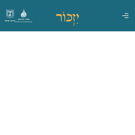
משרד הביטחון
מדינת ישראל
אגף משפחות, הנצחה ומורשת