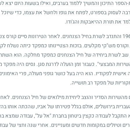
ת-הספר התיכון והמשיך ללמוד בערבים, ואילו בשעות היום יצא ל
 הרבה לעסוק בספורט, לפתח את גופו ולחשל את עצמו, כדי שיוכ
מד את תורת ההיאבקות והג'ודו.
19
והתנדב לשרת בחיל הצנחנים. לאחר הטירונות סיים קורס צני
וקורס מש"קי מקלעים. בזכות הצטיינותו כמפקד כיתה נשלח לקו
ות, שב לשרת ביחידה של חיל הצנחנים כמפקד מחלקה. הוא הש
השירות המבצעי". כעבור זמן הועלה לדרגת סגן. נסים היה מפקד
אישית לפקודיו. הוא היה בעל כושר גופני מעולה, פרי האימונים
קוריות של מפקד רב תושייה.
מהשירות הסדיר והוצב ליחידת מילואים של חיל הצנחנים. לאח
רית בירושלים, אולם בגלל פטירתו של אביו, שהכתה אותו בה
תקבל לעבודה כקצין ביטחון בחברת "אל על", עבודה שמצא בה 
ים וטיולים במקומות חדשים ומעניינים. אחרי שנה וחצי של עב