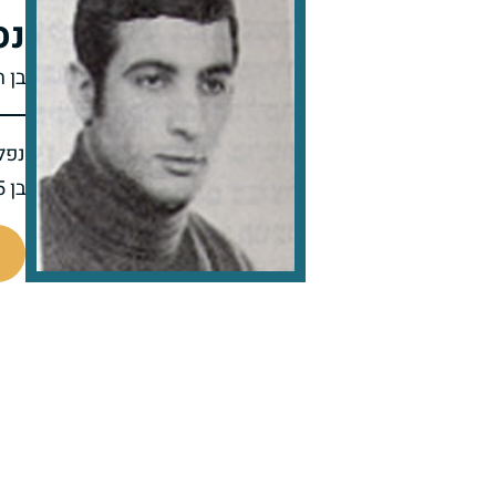
נס
בן ח
נפל 
בן 25 בנופלו
95361