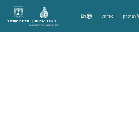
 הזיכרון
אודות
EN
משרד הביטחון
מדינת ישראל
אגף משפחות, הנצחה ומורשת