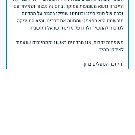
הזיכרון נושא משמעות עמוקה. ביום זה נעצור ונתייחד עם
זכרם של טובי בנינו ובנותינו שנפלו בהגנה על המדינה.
מורשתם היא המצפן שמתווה את דרכינו, והיא המעניקה
משפחות יקרות, אנו מרכינים ראשנו ומתחייבים שנעמוד
יהי זכר הנופלים ברוך.
רב אלוף אייל זמיר - ראש המטה הכללי
בשעה שאנו זוכרים את גודל תרומתם ועומק מסירות
נפשם של טובי בנינו ובנותינו, נופלי מערכות ישראל
לדורותיהן, ממשיכים צה"ל וכוחות הביטחון במימוש
המשימה למענה לחמו ועבורה נפלו: הכרעת אויבינו מדרום,