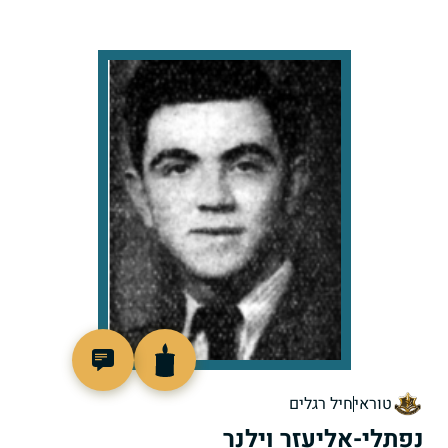
90780
טוראי
חיל רגלים
נפתלי-אליעזר וילנר