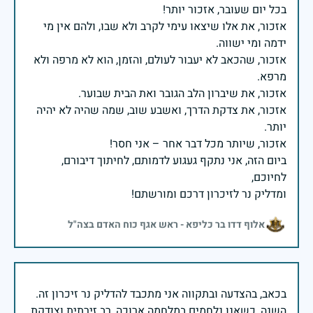
אזכור, את אלו שיצאו עימי לקרב ולא שבו, ולהם אין מי
אזכור, שהכאב לא יעבור לעולם, והזמן, הוא לא מרפה ולא
אזכור, את צדקת הדרך, ואשבע שוב, שמה שהיה לא יהיה
ביום הזה, אני נתקף געגוע לדמותם, לחיתוך דיבורם,
ומדליק נר לזיכרון דרכם ומורשתם!
אלוף דדו בר כליפא - ראש אגף כוח האדם בצה"ל
בכאב, בהצדעה ובתקווה אני מתכבד להדליק נר זיכרון זה.
השנה, כשאנו נלחמים במלחמה ארוכה, רב זירתית וצודקת,