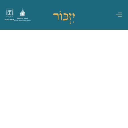
משרד הביטחון
מדינת ישראל
אגף משפחות, הנצחה ומורשת