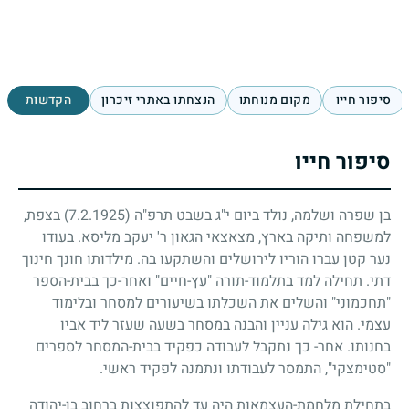
סיפור חייו
מקום מנוחתו
הנצחתו באתרי זיכרון
הקדשות
סיפור חייו
בן שפרה ושלמה, נולד ביום י"ג בשבט תרפ"ה
(7.2.1925)
בצפת,
למשפחה ותיקה בארץ, מצאצאי הגאון ר' יעקב מליסא. בעודו
נער קטן עברו הוריו לירושלים והשתקעו בה. מילדותו חונך חינוך
דתי. תחילה למד בתלמוד-תורה "עץ-חיים" ואחר-כך בבית-הספר
"תחכמוני" והשלים את השכלתו בשיעורים למסחר ובלימוד
עצמי. הוא גילה עניין והבנה במסחר בשעה שעזר ליד אביו
בחנותו. אחר- כך נתקבל לעבודה כפקיד בבית-המסחר לספרים
"סטימצקי", התמסר לעבודתו ונתמנה לפקיד ראשי.
בתחילת מלחמת-העצמאות היה עד להתפוצצות ברחוב בן-יהודה