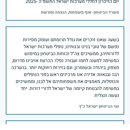
יום הזיכרון לחללי מערכות ישראל התשפ"ה -2025
משרד הביטחון- אגף משפחות, הנצחה ומורשת
בשעה שאנו זוכרים את גודל תרומתם ועומק מסירות
נפשם של טובי בנינו ובנותינו, נופלי מערכות ישראל
לדורותיהן, ממשיכים צה"ל וכוחות הביטחון במימוש
המשימה למענה לחמו ועבורה נפלו: הכרעת אויבינו מדרום,
מצפון, ביהודה ובשומרון, וגם בזירות רחוקות יותר. בהערכה
רבה ובגאווה אדירה אנו מרכינים ראש בפני הנופלים
והנופלות, מאמצים את משפחותיהם אל לבנו, וממשיכים
במשימה להבטחת קיומה של ישראל לדורי דורות. יחד
נעשה ונצליח.
שר הביטחון ישראל כ"ץ