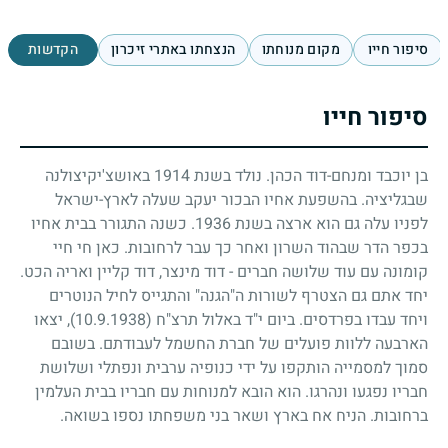
סיפור חייו
מקום מנוחתו
הנצחתו באתרי זיכרון
הקדשות
סיפור חייו
בן יוכבד ומנחם-דוד הכהן. נולד בשנת
1914
באושצ'יקיצולנה
שבגליציה. בהשפעת אחיו הבכור יעקב שעלה לארץ-ישראל
לפניו עלה גם הוא ארצה בשנת
1936
. כשנה התגורר בבית אחיו
בכפר הדר שבהוד השרון ואחר כך עבר לרחובות. כאן חי חיי
קומונה עם עוד שלושה חברים - דוד מינצר, דוד קליין ואריה הכט.
יחד אתם גם הצטרף לשורות ה"הגנה" והתגייס לחיל הנוטרים
ויחד עבדו בפרדסים. ביום י"ד באלול תרצ"ח
(10.9.1938)
, יצאו
הארבעה ללוות פועלים של חברת החשמל לעבודתם. בשובם
סמוך למסמייה הותקפו על ידי כנופיה ערבית ונפתלי ושלושת
חבריו נפגעו ונהרגו. הוא הובא למנוחות עם חבריו בבית העלמין
ברחובות. הניח אח בארץ ושאר בני משפחתו נספו בשואה.