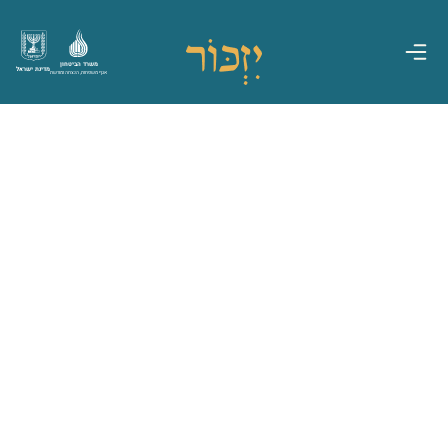
משרד הביטחון
מדינת ישראל
אגף משפחות, הנצחה ומורשת