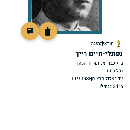
506502
טוראי
ההגנה
נפתלי-חיים רייך
בן יוכבד ומנחם-דוד הכהן
נפל ביום
י"ד באלול תרצ"ח
10.9.1938
בן 24 בנופלו