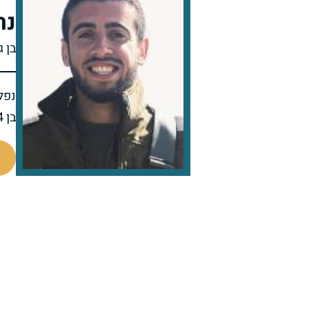
נר
בן ג
נפל 
בן 24 בנופלו
519428