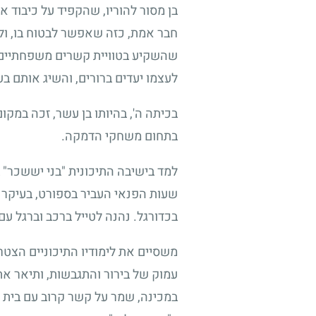
בן מסור להוריו, שהקפיד על כיבוד א
חבר אמת, כזה שאפשר לבטוח בו, ולה
שהשקיע בטוויית קשרים משפחתיים וח
לעצמו יעדים ברורים, והשיג אותם ב
בכיתה ה', בהיותו בן עשר, זכה במק
בתחום משחקי הדמקה.
למד בישיבה התיכונית "בני יששכר" 
שעות הפנאי העביר בספורט, בעיקר ב
בכדורגל. נהנה לטייל ברכב וברגל עם
משסיים את לימודיו התיכוניים הצטר
עמוק של בירור והתגבשות, ותיאר את
במכינה, שמר על קשר קרוב עם בית 