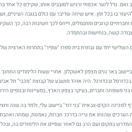
ב ואם. גדל לנער אכפתי ורגיש לסובבים אותו, שקידם כל אחד בחי
יעזר בו בכל זמן. איש שיחה שדיבר עם כולם בגובה העיניים, וש
ברתיים קרובים ומתגמלים, וייחס לכך חשיבות רבה, כך השקיע 
עבודה קשה, בנחישות ובהתמדה.
ום השלישי יחד עם נבחרת בית ספרו "שפיר" בתחרות הארצית של
ביישוב באר גנים מצפון לאשקלון. אחרי שעות הלימודים התחנך ב
כדורסל ובכדורגל. היה אוהד מושבע של קבוצת "מכבי" תל אביב
 בני משפחה וחברים, בעיקר בצפון הארץ, במעיינות ובנופים הירו
ף למכינה הקדם-צבאית "בני דוד" ביישוב עלי, ולמד בה שנה וחצ
 הערכים שהנחו את נריה בדרכו: חברות, נאמנות, שמחה ואהבת ה
המדרש במקום ועם הרב גם לאחר שסיים את הלימודים בה, ובכל 