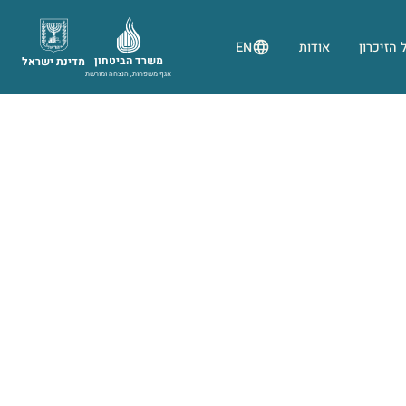
 הזיכרון
אודות
EN
משרד הביטחון
מדינת ישראל
אגף משפחות, הנצחה ומורשת