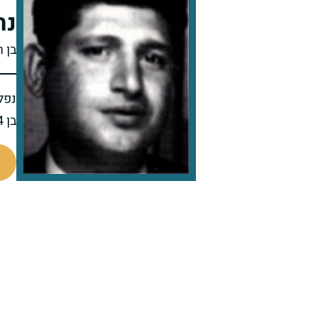
נת
בן ר
נפל 
בן 44 בנופלו
510410