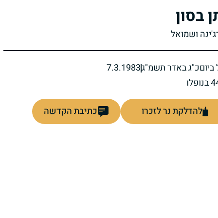
ן בסון
ג'ינה ושמואל
ביום
כ"ג באדר תשמ"ג
7.3.1983
להדלקת נר לזכרו
כתיבת הקדשה