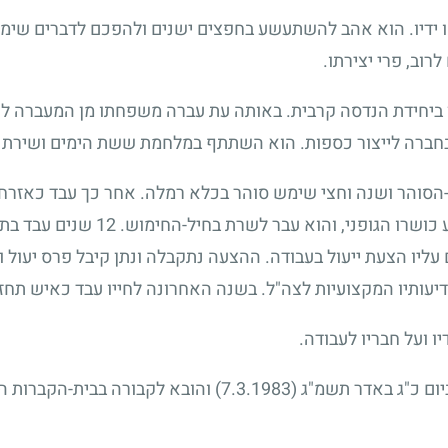
ו ידיו. הוא אהב להשתעשע בחפצים ישנים ולהפכם לדברים שימוש
לרוב, פרי יצירתו.
 ביחידת הנדסה קרבית. באותה עת עברה משפחתו מן המעברה לש
ברה לייצור כספות. הוא השתתף במלחמת ששת הימים ושירת חצ
סוהר ושנה וחצי שימש סוהר בכלא רמלה. אחר כך עבד כאזרח 
כושרו הגופני, והוא עבר לשרת בחיל-החימוש.
12
שנים עבד בתע
 עליו הצעת ייעול בעבודה. ההצעה נתקבלה ונתן קיבל פרס יעול 
יעותיו המקצועיות לצה"ל. בשנה האחרונה לחייו עבד כאיש תחזוק
ו ועל חבריו לעבודה.
יום כ"ג באדר תשמ"ג
(7.3.1983)
והובא לקבורה בבית-הקברות ה