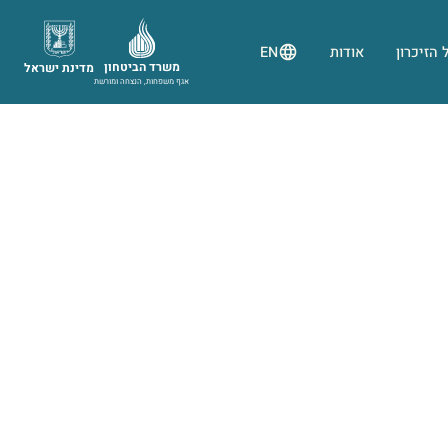
 הזיכרון
אודות
EN
משרד הביטחון
מדינת ישראל
אגף משפחות, הנצחה ומורשת