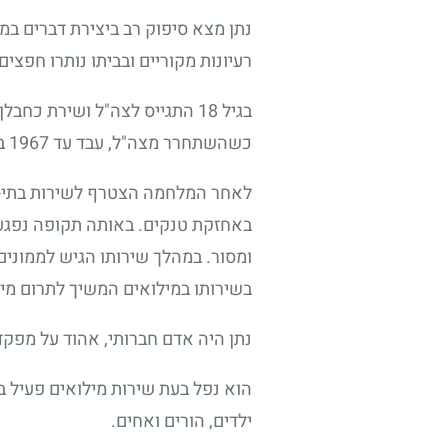
נתן מצא סיפוק רב ביצירת דברים במ
רעיונות מקוריים ובביתו נותרו חפצים 
בגיל
18
התגייס לצה"ל ושירת כחבלן
כשהשתחרר מצה"ל, עבד עד
1967
בח
לאחר המלחמה הצטרף לשירות בתי-ה
באחזקת טנקים. באותה תקופה נפגע 
ומסור. במהלך שירותו הגיש לממונים
בשירותו במילואים המשיך לתרום מיד
נתן היה אדם חברותי, אהוד על מפקדי
הוא נפל בעת שירות מילואים פעיל ב
ילדים, הורים ואחים.