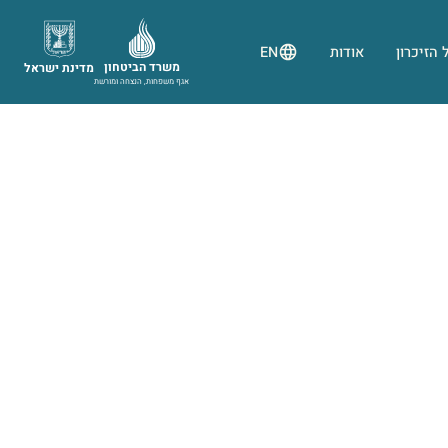
 הזיכרון
אודות
EN
משרד הביטחון
מדינת ישראל
אגף משפחות, הנצחה ומורשת