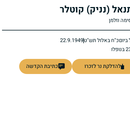
נאל (נניק) קוטלר
ימה וזלמן
ביום
כ"ח באלול תש"ט
22.9.1949
להדלקת נר לזכרו
כתיבת הקדשה