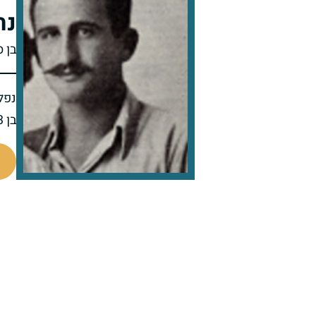
נת
בן ס
נפל 
בן 23 בנופלו
77218