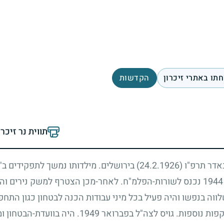
תו באתרי זיכרון
הקדשות
תווית נר זיכר
 באדר תרפ"ו
(24.2.1926)
בירושלים. מילדותו נמשך לתפקידים ב"
1944
נכנס לשורות-הפלמ"ח. לאחר-מכן הצטרף למשק נירים והי
ה בנפשו והיה פעיל בכל מיני עבודות הכנה לבטחון כגון התחפר
ות נוספות. גויס לצה"ל בפברואר
1949
. היה בוועדת-הבטחון ו