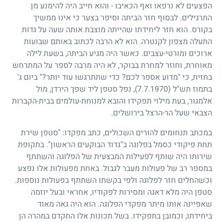
הפצעים לא נרפאו ואף הכאיבו - והוא חייב היה להימנע מן
התרגילים. לבסוף חזר הביתה וסיפר בצער כי אינו ממשיך
בקורס. הוא חזר ליחידתו שהייתה מוצבת אותה שעה על גדות
התעלה מצפון לקנטרה. הוא לא הרבה לכתוב באותם שבועות
ארוכים ומורטי-עצבים. כאשר היה מגיע הביתה, בשעת לילה
מאוחרת, וחוזר למחרת בבוקר, לא היה מרבה לספר על המתרחש
בחזית, כי "מדוע אספר לכם? כדי שתתרגשו עוד יותר?" ביום ג'
בתמוז תש"ל
(7.7.1970)
, נפל סטפן ליד שפך הירדן, מול
אלמגור, בעת מילוי תפקידו והובא למנוחת-עולמים בבית-הקברות
הצבאי שעל הר-הרצל בירושלים.
במכתב תנחומים להורים השכולים, כתב מפקדו: "סטפן שירת
תחת פיקודי כסמל בפלוגה ב"גדוד הבוקעים הראשון". בתקופת
שירותו היה שותף לפעילות המבצעית של הפלוגה והשתתף
במספר רב של פעולות מעבר לגבול. באחת מפעולות אלו נפצע
וכשהחלים חזר לפלוגה ולפי בקשתו השתתף בפעולות נוספות.
סטפן היה מלא דאגה ומסירות לפקודיו, אחראי ובעל יוזמה
שאפיינה אותו מיתר מפקדי הפלוגה. הוא היה גאה מאוד
ביחידתו, וכמובן בתפקידו. בשל תכונות אלו התקדם במהרה הן