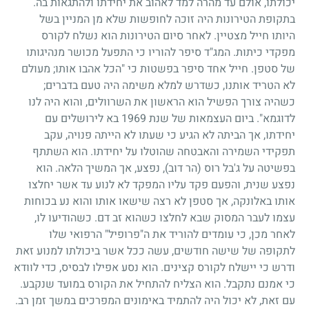
יכולתו, אולם עד מהרה למד לאהוב את יחידתו ולהתגאות בה.
בתקופת הטירונות היה זוכה לחופשות שלא מן המניין בשל
היותו חייל מצטיין. לאחר סיום הטירונות הוא נשלח לקורס
מפקדי כיתות. המג"ד סיפר להוריו כי התפעל מכושר מנהיגותו
של סטפן. חייל אחד סיפר בפשטות כי "הכל אהבו אותו
;
מעולם
לא הטריד אותנו, כשדרש למלא משימה היה טעם בדברים
;
כשהיה צורך הפשיל הוא הראשון את השרוולים, והוא היה לנו
לדוגמא". ביום העצמאות של שנת
1969
בא לירושלים עם
יחידתו, אך הביתה לא הגיע כי שעתו לא הייתה פנויה, עקב
תפקידי השמירה והאבטחה שהוטלו על יחידתו. הוא השתתף
בפשיטה על ג'בל רוס (הר דוב), נפצע, אך המשיך הלאה. הוא
נפצע שנית, והפעם פקד עליו המפקד לא לנוע עד אשר יחלצו
אותו באלונקה, אך סטפן לא רצה שישאו אותו והוא נע בכוחות
עצמו לעבר המסוק שבא לחלצו כשהוא זב דם. כשהודיעו לו,
לאחר מכן, כי עומדים להוריד את ה"פרופיל" הרפואי שלו
לתקופה של שישה חודשים, עשה ככל אשר ביכולתו למנוע זאת
ודרש כי יישלח לקורס קצינים. הוא נסע אפילו לבסיס, כדי לוודא
כי אמנם נתקבל. הוא הצליח להתחיל את הקורס במועד שנקבע.
עם זאת, לא יכול היה להתמיד באימונים המפרכים במשך זמן רב.