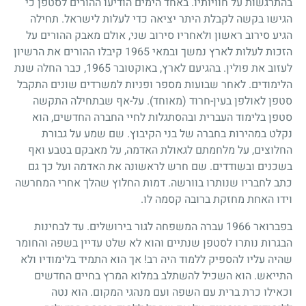
בהתרגשות על חוויותיו. באחד הימים הודיעו ההורים לסטפן כי
הגישו בקשה לקבלת היתר יציאה כדי לעלות לישראל. תחילה
הגיע סירוב ראשון ולאחריו סירוב שני, אולם מאבק ההורים על
הזכות לעלות לארץ נמשך ובמאי
1965
קיבלו ההורים את הרשיון
לעזוב את פולין. בהגיעם לארץ, באוקטובר
1965
, כבר החלה שנת
הלימודים. לאחר שבועות מספר ופניות למשרדים שונים התקבל
סטפן לאולפן בעין-חרוד (מאוחד). על-אף שבתחילה התקשה
סטפן בלימוד העברית ובהסתגלות לחיי החברה החדשים, הוא
נקלט במהירות בחברה של בני הקיבוץ. שם שמע על גבורת
החלוצים, על מלחמתם לגאולת האדמה, על מאבקם בטבע ואף
בשכנים ובשודדים. שם חרש לראשונה את האדמה ועל כך גם
כתב לחבריו שנותרו בוורשה. דמות החלוץ שהלך אחרי המחרשה
וידו האחת מחזקת ברובה קסמה לו.
בפברואר
1966
עברה המשפחה לגור בירושלים. עד לבחינות
הבגרות נותרו לסטפן שנתיים והוא לא שלט עדיין בשפה והחומר
שהיה עליו להספיק ללמוד היה רב! אך הוא התמיד בלימודיו ולא
התייאש. הוא השכיל להשתלב במלוא המרץ בחיים החדשים
וכאילו כרת ברית עם השפה ועם מנהגי המקום. הוא נטה