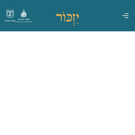
משרד הביטחון
מדינת ישראל
אגף משפחות, הנצחה ומורשת