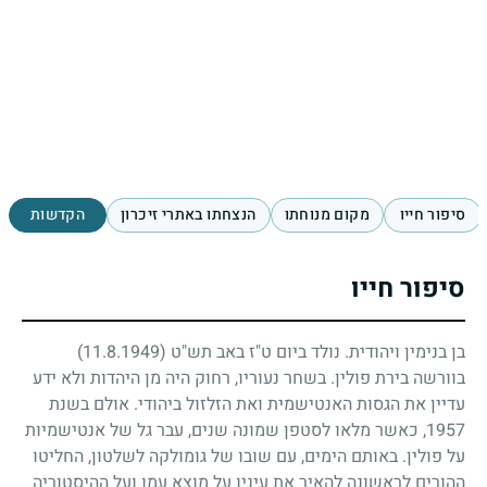
סיפור חייו
מקום מנוחתו
הנצחתו באתרי זיכרון
הקדשות
סיפור חייו
בן בנימין ויהודית. נולד ביום ט"ז באב תש"ט
(11.8.1949)
בוורשה בירת פולין. בשחר נעוריו, רחוק היה מן היהדות ולא ידע
עדיין את הגסות האנטישמית ואת הזלזול ביהודי. אולם בשנת
1957
, כאשר מלאו לסטפן שמונה שנים, עבר גל של אנטישמיות
על פולין. באותם הימים, עם שובו של גומולקה לשלטון, החליטו
ההורים לראשונה להאיר את עיניו על מוצא עמו ועל ההיסטוריה