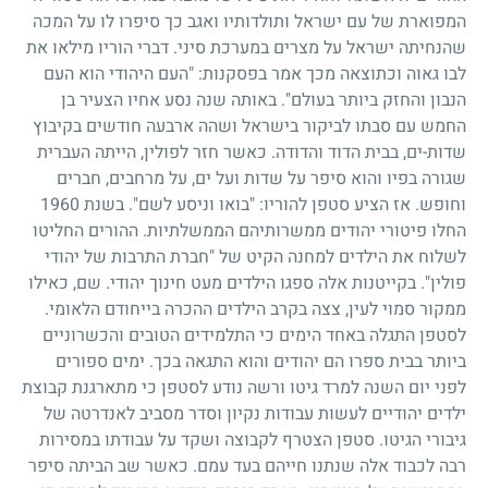
המפוארת של עם ישראל ותולדותיו ואגב כך סיפרו לו על המכה
שהנחיתה ישראל על מצרים במערכת סיני. דברי הוריו מילאו את
לבו גאוה וכתוצאה מכך אמר בפסקנות: "העם היהודי הוא העם
הנבון והחזק ביותר בעולם". באותה שנה נסע אחיו הצעיר בן
החמש עם סבתו לביקור בישראל ושהה ארבעה חודשים בקיבוץ
שדות-ים, בבית הדוד והדודה. כאשר חזר לפולין, הייתה העברית
שגורה בפיו והוא סיפר על שדות ועל ים, על מרחבים, חברים
וחופש. אז הציע סטפן להוריו: "בואו וניסע לשם". בשנת
1960
החלו פיטורי יהודים ממשרותיהם הממשלתיות. ההורים החליטו
לשלוח את הילדים למחנה הקיט של "חברת התרבות של יהודי
פולין". בקייטנות אלה ספגו הילדים מעט חינוך יהודי. שם, כאילו
ממקור סמוי לעין, צצה בקרב הילדים ההכרה בייחודם הלאומי.
לסטפן התגלה באחד הימים כי התלמידים הטובים והכשרוניים
ביותר בבית ספרו הם יהודים והוא התגאה בכך. ימים ספורים
לפני יום השנה למרד גיטו ורשה נודע לסטפן כי מתארגנת קבוצת
ילדים יהודיים לעשות עבודות נקיון וסדר מסביב לאנדרטה של
גיבורי הגיטו. סטפן הצטרף לקבוצה ושקד על עבודתו במסירות
רבה לכבוד אלה שנתנו חייהם בעד עמם. כאשר שב הביתה סיפר