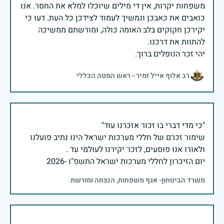
משפחות יקרות, אין די מילים שיוכלו למלא את החסר. אנו
כואבים את כאבכן ונמשיך לעמוד לצידכן כל העת. דעו כי
יקירכן חקוקים בלב האומה כולה, ומורשתם ממשיכה
יהי זכר הנופלים ברוך.
רב אלוף אייל זמיר - ראש המטה הכללי
שימור זכרם של חללי מערכות ישראל הינו נתיב פועלנו
יום הזיכרון לחללי מערכות ישראל התשפ"ו -2026
משרד הביטחון- אגף משפחות, הנצחה ומורשת