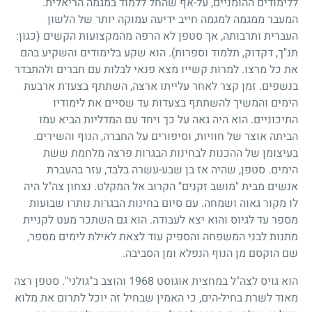
ללימודים ההומניים, על-אף שהחל ללמוד במגמה הריאלית.
המעבר ממגמה למגמה חייב ידיעה עמוקה יותר של הלשון
העברית ותרבותה, אך סטפן לא הרפה מהמקצועות הקשים (כגון:
תנ"ך, דקדוק, תלמוד וספרות). הוא שקע בלימודים והשקיע בהם
את כל מרצו. למרות קשייו מצא פנאי לבלות עם חברים ולהתבדר
בנשפים. זמן קצר לאחר עלייתו ארצה, השתתף בצעדת ארבעת
הימים והמשיך להשתתף בצעדות עד שסיים את לימודיו
התיכוניים. הוא היה גאה על כך ויחד עם המדליות הביא עמו
הביתה אוצר של חוויות, וסיפורים על החברה, הנוף והשירים.
בעיצומן של ההכנות לבחינות הבגרות פרצה מלחמת ששת
הימים. סטפן, שהיה אז בן שבע-עשרה בלבד, עזר בהעברת
אנשים מבית "מושב זקנים" הקרוב אל המקלט. נצחון צה"ל היה
לו מקור גאוה ושמחה. עם סיום בחינות הבגרות נותרו שבועות
מספר עד לגיוס והוא יצא לעבודה. הוא גם השתכר מעט לקניית
מתנות לבני המשפחה והספיק עוד לצאת לאילת לימים מספר,
שם הוקסם מן הנוף הנפלא ומן הסביבה.
הוא גויס לצה"ל במחצית אוגוסט
1968
והוצב ב"גולני". סטפן רצה
מאוד לשרת בחיל-הים, כי האמין שבחיל זה יוכל לתרום את מלוא