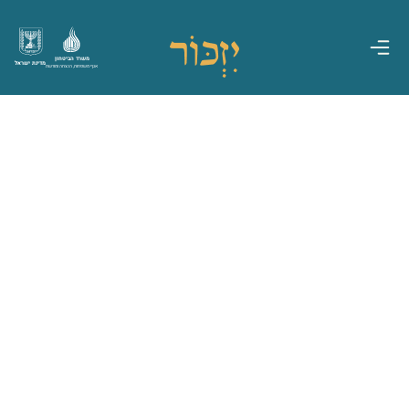
משרד הביטחון
מדינת ישראל
אגף משפחות, הנצחה ומורשת