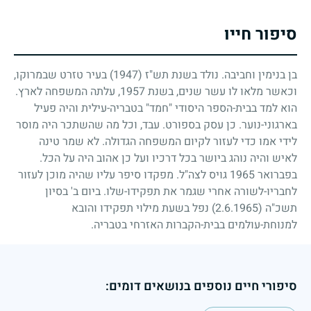
סיפור חייו
בן בנימין וחביבה. נולד בשנת תש"ז
(1947)
בעיר טזרט שבמרוקו,
וכאשר מלאו לו עשר שנים, בשנת
1957
, עלתה המשפחה לארץ.
הוא למד בבית-הספר היסודי "חמד" בטבריה-עילית והיה פעיל
בארגוני-נוער. כן עסק בספורט. עבד, וכל מה שהשתכר היה מוסר
לידי אמו כדי לעזור לקיום המשפחה הגדולה. לא שמר טינה
לאיש והיה נוהג ביושר בכל דרכיו ועל כן אהוב היה על הכל.
בפברואר
1965
גויס לצה"ל. מפקדו סיפר עליו שהיה מוכן לעזור
לחבריו-לשורה אחרי שגמר את תפקידו-שלו. ביום ב' בסיון
תשכ"ה
(2.6.1965)
נפל בשעת מילוי תפקידו והובא
למנוחת-עולמים בבית-הקברות האזרחי בטבריה.
סיפורי חיים נוספים בנושאים דומים: