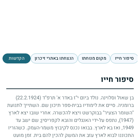
סיפור חייו
מקום מנוחתו
הנצחתו באתרי זיכרון
הקדשות
סיפור חייו
בן שאול וסלוינה. נולד ביום י"ז באדר א' תרפ"ד
(22.2.1924)
ברומניה. סיים את לימודיו בבית-ספר תיכון שם. השתייך לתנועת
"השומר הצעיר" בבוקרשט ויצא להכשרה. אחרי שובו יצא לארץ
(1947)
, נתפס על-ידי האנגלים והובא לקפריסין
;
שם ישב עד
1949
, ואז בא לארץ. בבואו נכנס לקיבוץ משמר-העמק. כשהוריו
התכוננו לבוא לארץ עזב את המשק להכין להם בית. זמן מועט