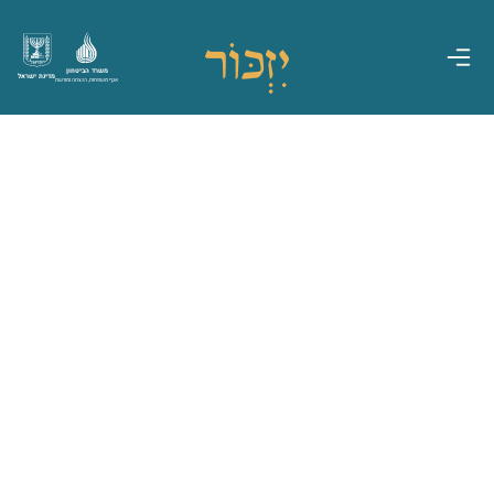
משרד הביטחון
מדינת ישראל
אגף משפחות, הנצחה ומורשת