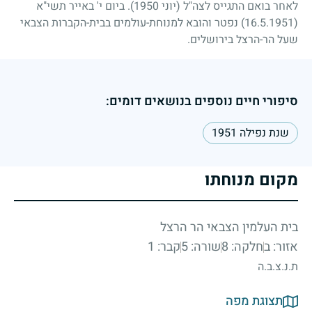
לאחר בואם התגייס לצה"ל (יוני
1950
). ביום י' באייר תשי"א
(16.5.1951)
נפטר והובא למנוחת-עולמים בבית-הקברות הצבאי
שעל הר-הרצל בירושלים.
סיפורי חיים נוספים בנושאים דומים:
שנת נפילה 1951
מקום מנוחתו
בית העלמין הצבאי הר הרצל
אזור: ב
חלקה: 8
שורה: 5
קבר: 1
ת.נ.צ.ב.ה
תצוגת מפה