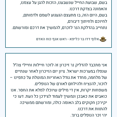
בשם, שבועת החייל שנשבענו, הזכות להגן על עצמנו,
בשם, היום הזה, בו מתעצם הגעגוע לשמם ולדמותם,
נתחייב בהדלקת הנר לזכרם, להמשיך את דרכם ומורשתם.
אלוף דדו בר כליפא - ראש אגף כוח האדם
אני מתכבד להדליק נר זיכרון זה לזכר חיילות וחיילי צה״ל
שנפלו במערכות ישראל. ציון יום הזיכרון לאחר שנתיים
של מלחמה, מחדד את גודל האחריות המוטלת על כתפינו –
משפחות יקרות, אין די מילים שיוכלו למלא את החסר. אנו
כואבים את כאבכן ונמשיך לעמוד לצידכן כל העת. דעו כי
יקירכן חקוקים בלב האומה כולה, ומורשתם ממשיכה
יהי זכר הנופלים ברוך.