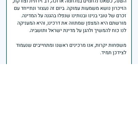
השנה, כשאנו נלחמים במלחמה ארוכה, רב זירתית וצודקת,
הזיכרון נושא משמעות עמוקה. ביום זה נעצור ונתייחד עם
זכרם של טובי בנינו ובנותינו שנפלו בהגנה על המדינה.
מורשתם היא המצפן שמתווה את דרכינו, והיא המעניקה
משפחות יקרות, אנו מרכינים ראשנו ומתחייבים שנעמוד
יהי זכר הנופלים ברוך.
רב אלוף אייל זמיר - ראש המטה הכללי
בשעה שאנו זוכרים את גודל תרומתם ועומק מסירות
נפשם של טובי בנינו ובנותינו, נופלי מערכות ישראל
לדורותיהן, ממשיכים צה"ל וכוחות הביטחון במימוש
המשימה למענה לחמו ועבורה נפלו: הכרעת אויבינו מדרום,