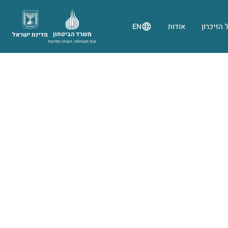
 הזיכרון
אודות
EN
משרד הביטחון
מדינת ישראל
אגף משפחות, הנצחה ומורשת