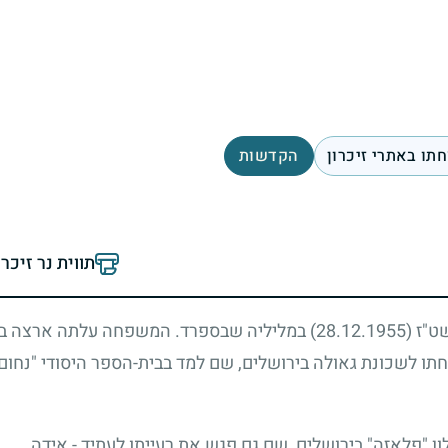
תו באתרי זיכרון
הקדשות
תווית נר זיכר
שט"ז
(28.12.1955)
במליליה שבספרד. המשפחה עלתה ארצה 
 לשכונת גאולה בירושלים, שם למד בבית-הספר היסודי "נחום ס
ן "פלאזה" בירושלים, שם גם פגש את רעייתו לעתיד - אידה.