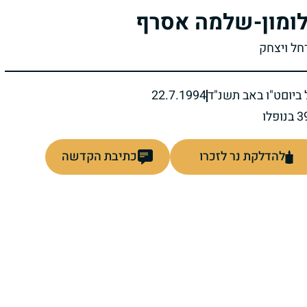
ומון-שלמה אסרף
רחל ויצחק
ביום
ט"ו באב תשנ"ד
22.7.1994
להדלקת נר לזכרו
כתיבת הקדשה