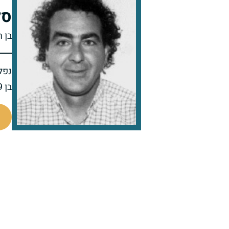
סל
בן 
נפל 
בן 39 בנופלו
514066