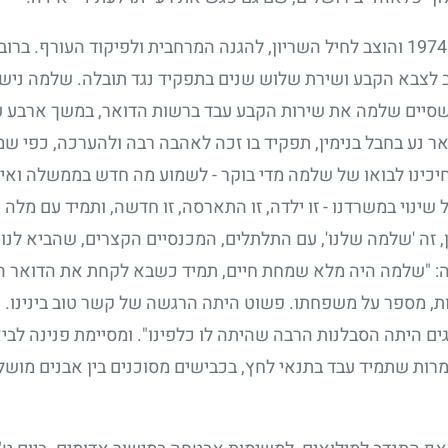
1974
והוצב לחיל השריון, להגנה המרחבית ולפיקוד העורף. ברוב
דב לצבא הקבע ושירת שלוש שנים בתפקיד נגד תובלה. שלמה ניש
כשסיים שלמה את שירות הקבע עבד ברשות הדואר, במשך ארבע ע
אר נע בחבל בנימין, תפקיד בו זכה לאהבה רבה ולהערכה, כפי ש
 "חיכינו לבואו של שלמה מדי בוקר - לשמוע מה חדש בממשלה ואי
שינוי במשרדנו - זו ילדה, זו התארסה, זו חדשה, ותמיד עם מלה
, זה 'שלמה שלנו', עם התלתלים, המכנסיים הקצרים, שהביא לנו
: "שלמה היה מלא שמחת חיים, תמיד כשבא לקחת את הדואר היה
בות, מספר על משפחתו. פשוט היתה הרגשה של קשר טוב בינינו. 
ים היתה הסבלנות הרבה שהיתה לו כלפינו". ומסיימת פנינה לביא
מרות שתמיד עבד בתנאי לחץ, בכבישים מסוכנים בין אבנים מושלכ