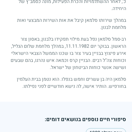
כ', לאחר ההשתלמויות והכרת הפעילות, מונה כסמב"ץ של
היחידה.
במהלך שירותו סלמאן קיבל את אות השירות המבצעי ואות
מלחמת לבנון.
רב-סמל סלמאן נפל בעת מילוי תפקידו בלבנון, באסון צור
הראשון. בבוקר יום 11.11.1982, במהלך מלחמת שלום הגליל,
אירע פיצוץ בבניין בעיר צור בו שכנו הממשל הצבאי הישראלי
וכוחות צה"ל רבים. הבניין קרס וכמאה איש נהרגו, בהם שבעים
ושישה אנשי כוחות הביטחון של ישראל.
סלמאן היה בן עשרים וחמש בנפלו. הוא נטמן בבית העלמין
בחורפיש. הותיר אישה, לה נישא חודשיים לפני נפילתו.
סיפורי חיים נוספים בנושאים דומים: