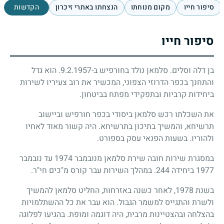
סיפור חייו
מקום מנוחתו
הנצחתו באתרי זיכרון
הקדשות
סיפור חייו
בן דלה וסלים. סלמאן נולד בחורפיש ב-9.2.1957. הוא גדל
והתחנך בכפר הדרוזי הצפוני, המכשיר את רוב צעיריו לשירות
ביחידות קרביות ובתפקידי מפתח בביטחון.
את השכלתו רכש סלמאן ביסודי בכפר חורפיש וביישוב
תרשיחא, והמשיך בתיכון בתרשיחא. היה קשור מאוד לאחיו
ולהוריו. בשעות הפנאי עסק בספורט.
במסגרת שירות חובה שירת סלמאן מנובמבר 1974 עד נובמבר
1977 ביחידה 244. במהלך השירות עבר קורס מ"כים חי"ר.
בשנת 1978, לאחר כשנה באזרחות, החליט סלמאן להמשיך
ולשרת והתגייס למשמר הגבול. הוא עבר את כל ההשתלמויות
בהצלחה ובהצטיינות מרבית, היה דוגמה ומופת. בהגיעו לפלוגה