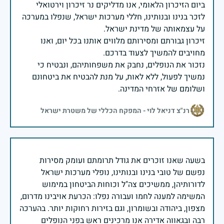
ביום הזיכרון הלאומי, אנו מדליקים נר זיכרון וירטואלי
לזכר בנינו ובנותינו, חללי מערכות ישראל, שנפלו במערכה
זיכרון גבורתם ומסירותם מלווים אותנו בכל יום, ואנו
נזכור את הנופלים, נחבק את משפחותיהם, ונבטיח כי
נמשיך לפעול, ללא לאות, על מנת להבטיח את ביטחונם
ושלומם של אזרחי המדינה.
רנ"צ דניאל לוי - המפקח הכללי של משטרת ישראל
בשעה שאנו זוכרים את גודל תרומתם ועומק מסירות
נפשם של טובי בנינו ובנותינו, נופלי מערכות ישראל
לדורותיהן, ממשיכים צה"ל וכוחות הביטחון במימוש
המשימה למענה לחמו ועבורה נפלו: הכרעת אויבינו מדרום,
מצפון, ביהודה ובשומרון, וגם בזירות רחוקות יותר. בהערכה
רבה ובגאווה אדירה אנו מרכינים ראש בפני הנופלים