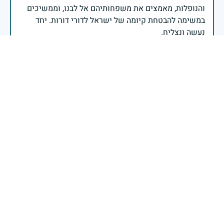
והנופלות, מאמצים את משפחותיהם אל לבנו, וממשיכים
במשימה להבטחת קיומה של ישראל לדורי דורות. יחד
נעשה ונצליח.
שר הביטחון ישראל כ"ץ
זיכרון חללינו מהווה עבורנו צו חיים, להמשיך ולפעול
לאורה של המורשת שהותירו לנו. אהבת המולדת מקודשת
בדם יקירנו, וביום זה, כבכל שנה, אנו מתייחדים עם זכר
חללינו, אשר נפלו במערכות ישראל למען עצמאותה
וחוסנה של מדינת ישראל.
רב ניצב יעקב שבתאי- המפקח הכללי של משטרת ישראל
כאשר דגלינו מורדים לחצי התורן וראשינו מורכנים לזכר