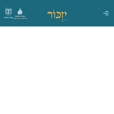
משרד הביטחון
מדינת ישראל
אגף משפחות, הנצחה ומורשת