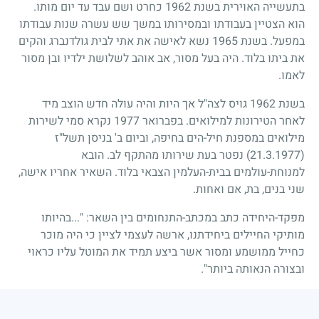
בתעשייה האוירית בשנת
1962
כחרט ושם עבד עד יום מותו.
הוא הצטיין בעבודתו ובמסירותו במשך שש עשרה שנות עבודתו
במפעל. בשנת
1965
נשא לאישה את אתי לבית גולדנברג והקים
את ביתו בלוד. היה בעל מסור, אב אוהב לשלושת ילדיו ובן מסור
לאמו.
בשנת
1962
גויס לצה"ל אך היות והיה עולה חדש הוצב מיד
לאחר הטירונות למילואים. בפברואר
1977
נקרא סמי לשירות
מילואים במספנת חיל-הים בחיפה, וביום ב' בניסן תשל"ז
(21.3.1977)
נפטר בעת שירותו מהתקף לב. הובא
למנוחת-עולמים בבית-העלמין הצבאי בלוד. השאיר אחריו אישה,
שני בנים, בת, אם ואחות.
מפקד-היחידה כתב במכתב-התנחומים בין השאר: "...בהיותו
מותיקי החיילים ביחידתנו, ארשה לעצמי לציין כי היה מוכר
כחייל ממושמע ומסור אשר ביצע תמיד את המוטל עליו כראוי
ובצורה הנאותה ביותר".