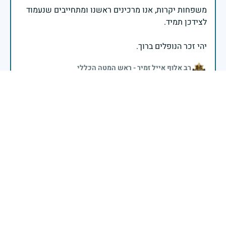
משפחות יקרות, אנו מרכינים ראשנו ומתחייבים שנעמוד
יהי זכר הנופלים ברוך.
רב אלוף אייל זמיר - ראש המטה הכללי
בשעה שאנו זוכרים את גודל תרומתם ועומק מסירות
נפשם של טובי בנינו ובנותינו, נופלי מערכות ישראל
לדורותיהן, ממשיכים צה"ל וכוחות הביטחון במימוש
המשימה למענה לחמו ועבורה נפלו: הכרעת אויבינו מדרום,
מצפון, ביהודה ובשומרון, וגם בזירות רחוקות יותר. בהערכה
רבה ובגאווה אדירה אנו מרכינים ראש בפני הנופלים
והנופלות, מאמצים את משפחותיהם אל לבנו, וממשיכים
במשימה להבטחת קיומה של ישראל לדורי דורות. יחד
נעשה ונצליח.