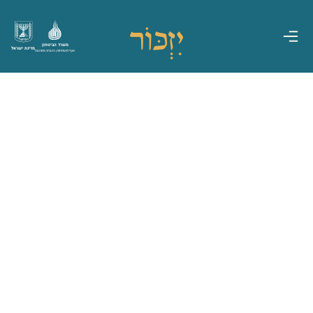
משרד הביטחון
מדינת ישראל
אגף משפחות, הנצחה ומורשת