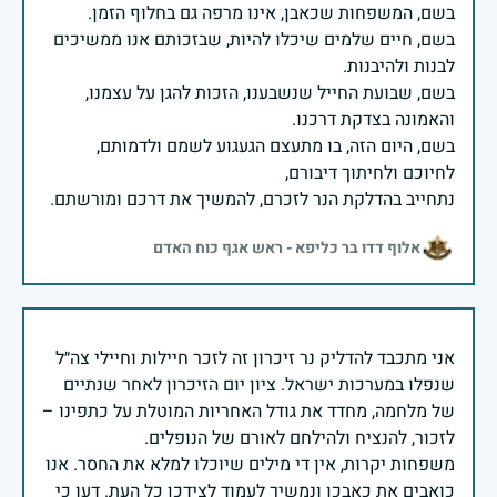
בשם, חיים שלמים שיכלו להיות, שבזכותם אנו ממשיכים
בשם, שבועת החייל שנשבענו, הזכות להגן על עצמנו,
בשם, היום הזה, בו מתעצם הגעגוע לשמם ולדמותם,
נתחייב בהדלקת הנר לזכרם, להמשיך את דרכם ומורשתם.
אלוף דדו בר כליפא - ראש אגף כוח האדם
אני מתכבד להדליק נר זיכרון זה לזכר חיילות וחיילי צה״ל
שנפלו במערכות ישראל. ציון יום הזיכרון לאחר שנתיים
של מלחמה, מחדד את גודל האחריות המוטלת על כתפינו –
משפחות יקרות, אין די מילים שיוכלו למלא את החסר. אנו
כואבים את כאבכן ונמשיך לעמוד לצידכן כל העת. דעו כי