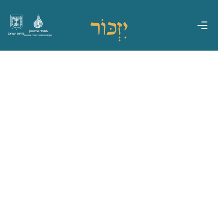
משרד הביטחון
מדינת ישראל
אגף משפחות, הנצחה ומורשת