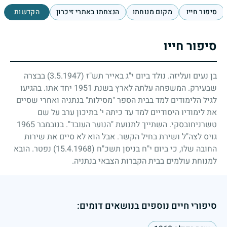
סיפור חייו
מקום מנוחתו
הנצחתו באתרי זיכרון
הקדשות
סיפור חייו
בן נעים ועליזה. נולד ביום י"ג באייר תש"ז
(3.5.1947)
בבצרה
שבעירק. המשפחה עלתה לארץ בשנת
1951
יחד אתו. בהגיעו
לגיל הלימודים למד בבית הספר "מסילות" בנתניה ואחרי שסיים
את לימודיו היסודיים למד עד כיתה י' בתיכון ערב על שם
טשרניחובסקי. השתייך לתנועת "הנוער העובד". בנובמבר
1965
גויס לצה"ל ושירת בחיל הקשר. אבל הוא לא סיים את שירות
החובה שלו, כי ביום י"ח בניסן תשכ"ח
(15.4.1968)
נפטר. הובא
למנוחת עולמים בבית הקברות הצבאי בנתניה.
סיפורי חיים נוספים בנושאים דומים: