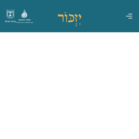
משרד הביטחון
מדינת ישראל
אגף משפחות, הנצחה ומורשת