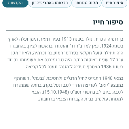
סיפור חייו
מקום מנוחתו
הנצחתו באתרי זיכרון
הקדשות
סיפור חייו
בן רומיה וזכריה, נולד בשנת
1913
בעיר דמאר, תימן ועלה לארץ
בשנת
1924
. כאן למד ב"חדר" והתגורר בראשון לציון. בהתבגרו
היה תחילה פועל חקלאי בפרדסי המושבה וכרמיה, ולאחר-מכן
עבד
17
שנים רצופות ביקב. היה נגר ופירנס את משפחתו בכבוד.
בשנת
1936
הצטרף סעדיה ל"הגנה" ונענה לכל קריאה.
במאי
1948
התגייס לחיל הרגלים ולחטיבת "גבעתי". השתתף
במבצע "יואב" לפריצת הדרך לנגב ונפל בקרב בחתה שממזרח
לנגבה, ביום י"ב בתשרי תש"ט
(15.10.1948)
. הובא
למנוחת-עולמים בבית-הקברות הצבאי ברחובות.