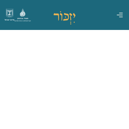
משרד הביטחון
מדינת ישראל
אגף משפחות, הנצחה ומורשת