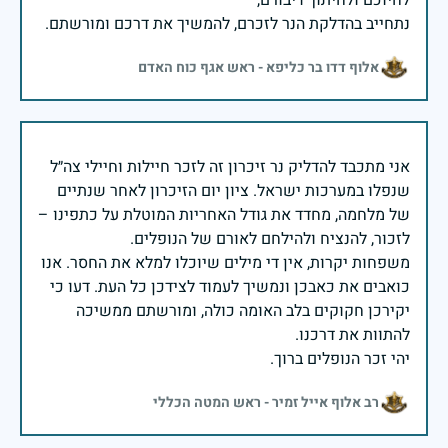
נתחייב בהדלקת הנר לזכרם, להמשיך את דרכם ומורשתם.
אלוף דדו בר כליפא - ראש אגף כוח האדם
אני מתכבד להדליק נר זיכרון זה לזכר חיילות וחיילי צה״ל
שנפלו במערכות ישראל. ציון יום הזיכרון לאחר שנתיים
של מלחמה, מחדד את גודל האחריות המוטלת על כתפינו –
משפחות יקרות, אין די מילים שיוכלו למלא את החסר. אנו
כואבים את כאבכן ונמשיך לעמוד לצידכן כל העת. דעו כי
יקירכן חקוקים בלב האומה כולה, ומורשתם ממשיכה
יהי זכר הנופלים ברוך.
רב אלוף אייל זמיר - ראש המטה הכללי