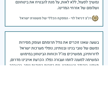
נמשיך לפעול, ללא לאות, על מנת להבטיח את ביטחונם
ושלומם של אזרחי המדינה.
רנ"צ דניאל לוי - המפקח הכללי של משטרת ישראל
בשעה שאנו זוכרים את גודל תרומתם ועומק מסירות
נפשם של טובי בנינו ובנותינו, נופלי מערכות ישראל
לדורותיהן, ממשיכים צה"ל וכוחות הביטחון במימוש
המשימה למענה לחמו ועבורה נפלו: הכרעת אויבינו מדרום,
מצפון, ביהודה ובשומרון, וגם בזירות רחוקות יותר. בהערכה
רבה ובגאווה אדירה אנו מרכינים ראש בפני הנופלים
והנופלות, מאמצים את משפחותיהם אל לבנו, וממשיכים
במשימה להבטחת קיומה של ישראל לדורי דורות. יחד
נעשה ונצליח.
שר הביטחון ישראל כ"ץ