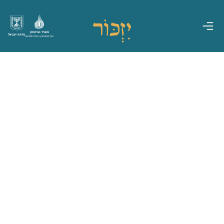
משרד הביטחון
מדינת ישראל
אגף משפחות, הנצחה ומורשת