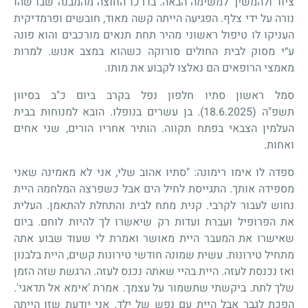
ציוד ולהמשיך למשימה הבאה. בדרכו החוצה מהמבנה שבו שהו
נורה על ידי צלף. הפגיעה הייתה קשה מאוד, חובשים ופרמדיקית
העניקו לו טיפול ראשוני מהיר תחת תנאים מורכבים והוא פונה
ע״י מסוק לבית החולים סורוקה כשהוא במצב אנוש. למרות
מאמצי הרופאים הם נאלצו לקבוע את מותו
.
סמל ראשון סתיו חלפון נפל בקרב ביום כ"ב בסיוון
תשפ"ה (18.6.2025). בן עשרים בנופלו. הובא למנוחות בבית
העלמין הצבאי בפתח תקווה. הותיר אחריו הורים, שני אחים
ואחות.
ספדה לו אימו רימונה: "סתיו אהוב שלי, אני לא מאמינה שאני
מספידה אותך. התגייסת לחיל הים אבל כשפרצה המלחמה היית
נחוש לעבור לקרבי. קנית מתח לבית והתחלת להתאמן. העלית
את הפרופיל ועברת ועדות רק שיאשרו לך להיות לוחם. ביום
שאישרו את המעבר היית מאושר ואמרת לי שעוד שבוע אתה
מתחיל טירונות. עשית שמונה חודשי טירונות קשים, היית בלבנון
ואז נכנסת לעזה. היית בהיי שאתה נכנס לעזה. הרגשת שזה הזמן
שלך לתת. ביקשתי שתשמור על עצמך. אמרת 'אימא אל תדאגי'.
הפכת לגבר אבל היית עם נפש של ילד. אני יודעת שזו הייתה