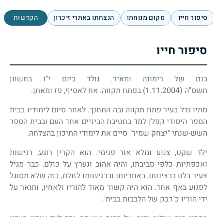
סיפור חייו
מקום מנוחתו
הנצחתו באתרי זיכרון
הקדשות
סיפור חייו
בנם של רימונה ומאיר. נולד ביום י"ז בחשוון
תשס"ה (1.11.2004) בפתח תקווה. אח לאסיף, פז ומאתן.
סתיו גדל בעיר פתח תקווה ובה התחנך. לאחר סיום לימודיו בבית
הספר היסודי קפלן למד בחטיבת הביניים אחד העם ובבית הספר
השש-שנתי "יצחק שמיר" סיים את לימודי התיכון בהצלחה.
ילד שקט, צנוע ומלא אור פנימי. הוא הקרין רוגע, רגישות
ואכפתיות כלפי סביבתו, והיה אהוב ונערץ על כולם. כבר מגיל
צעיר בלט ברצינותו, באחריותו וברגישותו לזולת, כזה שלא מסוגל
לפגוע באף אחד. הוא היה קשור מאוד להוריו ולאחיו, ותואר על
ידי הוריו כ"דבק של הלבבות בבית".