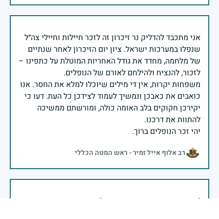
אני מתכבד להדליק נר זיכרון זה לזכר חיילות וחיילי צה״ל
שנפלו במערכות ישראל. ציון יום הזיכרון לאחר שנתיים
של מלחמה, מחדד את גודל האחריות המוטלת על כתפינו –
משפחות יקרות, אין די מילים שיוכלו למלא את החסר. אנו
כואבים את כאבכן ונמשיך לעמוד לצידכן כל העת. דעו כי
יקירכן חקוקים בלב האומה כולה, ומורשתם ממשיכה
יהי זכר הנופלים ברוך.
רב אלוף אייל זמיר - ראש המטה הכללי
שימור זכרם של חללי מערכות ישראל הינו נתיב פועלנו