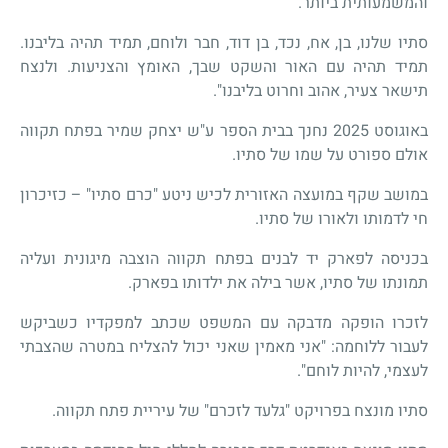
והמשמעותית ביותר.
סתיו שלנו, בן, אח, נכד, בן דוד, חבר ולוחם, תמיד תהיה בליבנו.
תמיד תהיה עם האור והשקט שבך, האומץ והצניעות
.
ולנצח
תישאר צעיר, אהוב וחרוט בליבנו".
באוגוסט 2025 נחנך בבית הספר ע"ש יצחק שמיר בפתח תקווה
אולם ספורט על שמו של סתיו.
במושב שקף במועצה האזורית לכיש ניטע "כרם סתיו" – כזיכרון
חי לדמותו ולאורו של סתיו.
בכניסה לפארק יד לבנים בפתח תקווה הוצבה מיגונית ועליה
תמונתו של סתיו, אשר בילה את ילדותו בפארק
.
לזכרו הופקה מדבקה עם המשפט שכתב למפקדיו כשביקש
לעבור ללוחמה: "אני מאמין שאני יכול להצליח במטרה שהצבתי
לעצמי, להיות לוחם".
סתיו מונצח בפרויקט "גלעד לזכרם" של עיריית פתח תקווה.