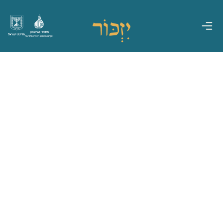
משרד הביטחון
מדינת ישראל
אגף משפחות, הנצחה ומורשת