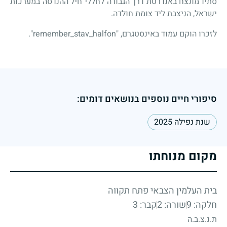
סתיו מונצח באנדרטת דרך הגבורה לחללי חיל ההנדסה במערכות
ישראל, הניצבת ליד צומת חולדה.
לזכרו הוקם עמוד באינסטגרם, "
remember_stav_halfon
".
סיפורי חיים נוספים בנושאים דומים:
שנת נפילה 2025
מקום מנוחתו
בית העלמין הצבאי פתח תקווה
חלקה: 9
שורה: 2
קבר: 3
ת.נ.צ.ב.ה