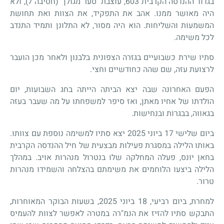
בגדוד ההנדסה הקרבית 603, עוצבת "סער מגולן" (חטיבה 7), ולא
היה מאושר ממנו. אהב את התפקיד, את הצוות ואת תחושת
המשמעות והשליחות. הוא היה מסור, לא התלונן ותמיד התנדב
לכל משימה.
סתיו שירת כשבועיים בגזרה הצפונית בלבנון ולאחר מכן הועבר
לרצועת עזה, שם שהה כחודשיים וחצי.
הפעם האחרונה שבה יצא הביתה הייתה בחג השבועות, יום
הולדתו של אחיו מאתן, ואז סיפר למשפחתו על מה שעבר בעזה
בגאווה, בבגרות ובנחישות.
ביום שלישי 17 ביוני 2025 יצא סתיו למשימה נוספת עם צוותו.
באותו הלילה במסגרת פעילות מבצעית של חיל ההנדסה הקרבית
בחאן יונס, פעלה המחלקה שלו בנטרול מנהרות אויב. במהלך
הלילה ביצעו הלוחמים את משימתם בהצלחה והשמידו מנהרות
טרור
.
למחרת, ביום רביעי, 18 ביוני 2025, בשעות הבוקר המאוחרות,
התבקש סתיו להזיז את הנמ"רה במטרה לאפשר לצוות להעמיס