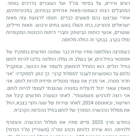
רעים ונירים, על בסיסי צה"ל ועל העוברים בדרכים באזור.
המחבלים רצחו כשמונה-מאות אזרחים בבתיהם, במכוניותיהם,
אחרי שביצעו בהם פשעים כבדים. חטפו לרצועת עזה מאות
ישראלים והחריבו, בזזו והעלו באש בתים ורכוש. מאות חיילים,
שוטרים, אנשי כוחות הביטחון וחברי כיתות הכוננות המקומיות
נפלו בקרב. בבוקר זה החלה מלחמה.
כשפרצה המלחמה סתיו שירת כבר שמונה חודשים בתפקיד של
אפסנאי בחיל הים, אך בשלב זה גמלה החלטה בליבו להיות לוחם
בחיל רגלים. הוא התחיל להתאמן ולשפר את הכושר, ובמקביל
נלחם על האפשרות לעבור למסלול קרבי. כך כתב למפקדיו: "אני
חדור מטרה. אני מכין את עצמי מנטלית ופיזית להיות לוחם. אני
מאמין שאני יכול להצליח במטרה שהצבתי לעצמי להיות לוחם.
אני רוצה להרגיש משמעותי". לאחר כעשרה חודשים קיבל את
האישור, ובאוגוסט 2024, לאחר שירות של שנה וחצי בצבא, החל
את מסלול ההכשרה המפרך של לוחם בחיל ההנדסה הקרבית.
בחודש מרץ 2025 סיים סתיו את מסלול ההכשרה והצטרף
ללחימה. הוא שירת כלוחם וכנהג נמר"ה (משוריין נמ"ר הנדסי)