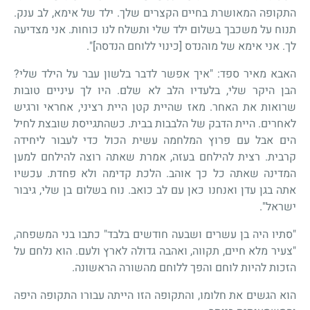
התקופה המאושרת בחיים הקצרים שלך. ילד של אימא, לב ענק.
תנוח על משכבך בשלום ילד שלי ותשלח לנו כוחות. אני מצדיעה
לך. אני אימא של מוהנדס [כינוי ללוחם הנדסה]".
האבא מאיר ספד: "איך אפשר לדבר בלשון עבר על הילד שלי?
הבן היקר שלי, בלעדיו הלב לא שלם. היו לך עיניים טובות
שרואות את האחר. מאז שהיית קטן היית רציני, אחראי ורגיש
לאחרים. היית הדבק של הלבבות בבית. כשהתגייסת שובצת לחיל
הים אבל עם פרוץ המלחמה עשית הכול כדי לעבור ליחידה
קרבית. רצית להילחם בעזה, אמרת שאתה רוצה להילחם למען
המדינה שאתה כל כך אוהב. הלכת קדימה ולא פחדת. עכשיו
אתה בגן עדן ואנחנו כאן עם לב כואב. נוח בשלום בן שלי, גיבור
ישראל".
"סתיו היה בן עשרים ושבעה חודשים בלבד" כתבו בני המשפחה,
"צעיר מלא חיים, תקווה, ואהבה גדולה לארץ ולעם. הוא נלחם על
הזכות להיות לוחם והפך ללוחם מהשורה הראשונה.
הוא הגשים את חלומו, והתקופה הזו הייתה עבורו התקופה היפה