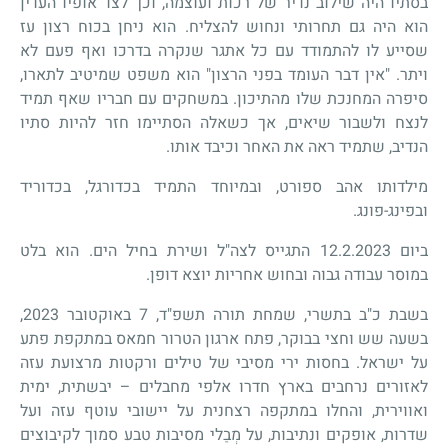
בסתיו היה שילוב נדיר של רכות ועוצמה, וכך לצד אופיו העדין
הוא היה גם תחרותי ונחוש להצליח. הוא ניחן בכוח רצון עז
שסייע לו להתמודד עם כל אתגר שנקרה בדרכו ואף פעם לא
ויתר. "אין דבר העומד בפני הרצון" הוא משפט שמיטיב לתארו,
סיפרה המחנכת שלו מהתיכון. במשחקים עם חבריו שאף תמיד
לנצח ולשבור שיאים, אך כשאלה הסתיימו חזר להיות סתיו
הנדיב, שתמיד ראה את האחר וכיבד אותו.
מילדותו אהב ספורט, ובמיוחד התמיד בכדורגל, בכדוריד
ובפינג-פונג.
ביום 12.2.2023 התגייס לצה"ל ושירת בחיל הים. הוא בלט
במוסר עבודה גבוה ובחוש אחריות יוצא דופן.
בשבת כ"ב בתשרי, שמחת תורה תשפ"ד, 7 באוקטובר 2023,
בשעה שש וחצי בבוקר, פתח ארגון הטרור חמאס במתקפת פתע
על ישראל. בחסות ירי מסיבי של טילים ורקטות מרצועת עזה
לאזורים נרחבים בארץ חדרו אלפי מחבלים – יבשתית, ימית
ואווירית, והחלו במתקפה רצחנית על יישובי עוטף עזה ועל
שדרות, אופקים ונתיבות, על מְבַלי מסיבות טבע סמוך לקיבוצים