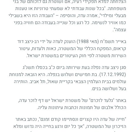
הצלחתה למלא תפקידי רעיה, אם ושוטרת גם לזכותם של בני
משפחתה. "בכל שנות עבודתי לא שמעתי טרוניות או טענות
מבעלי ומילדי", אמרה עדה, והוסיפה – "העבודה הזו היא בשבילי
כמו אוויר לנשימה. כל רגע וכל שנייה בעבודה הם חוויה בפני
עצמה".
באייר תשמ"ח (מאי 1988) הוענק לעדה על ידי רב-ניצב דוד
קראוס, המפקח הכללי של המשטרה, כאות ולעדות, עיטור
השירות משטרה לפי חוק העיטורים במשטרת ישראל.
סגן ניצב עדה נפלה בעת שירותה ביום כ"ב בכסלו תשנ"ג
(17.12.1992)
. בת חמישים ושלוש בנפלה. היא הובאה למנוחת
עולמים בבית העלמין הצבאי בקריית שאול, תל אביב. הותירה
בעל ושלושה בנים.
באתר "גלעד לזכרם" של משטרת ישראל יש דף לזכר עדה,
הכולל אלבום של תמונות וכתבות עיתונות עליה.
"חייה של עדה היו קצרים ונסתיימו קודם זמנם", נכתב באתר
הזיכרון של המשטרה, "אך כל יום ורגע בחייה היה גדוש ומלא