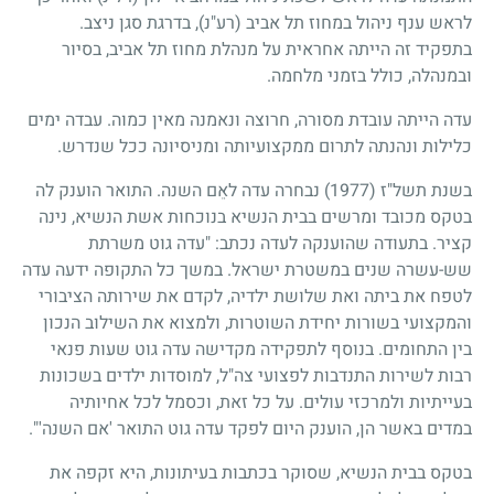
לראש ענף ניהול במחוז תל אביב (רע"נ), בדרגת סגן ניצב.
בתפקיד זה הייתה אחראית על מנהלת מחוז תל אביב, בסיור
ובמנהלה, כולל בזמני מלחמה.
עדה הייתה עובדת מסורה, חרוצה ונאמנה מאין כמוה. עבדה ימים
כלילות ונהנתה לתרום ממקצועיותה ומניסיונה ככל שנדרש.
בשנת תשל"ז (1977) נבחרה עדה לאֵם השנה. התואר הוענק לה
בטקס מכובד ומרשים בבית הנשיא בנוכחות אשת הנשיא, נינה
קציר. בתעודה שהוענקה לעדה נכתב: "עדה גוט משרתת
שש-עשרה שנים במשטרת ישראל. במשך כל התקופה ידעה עדה
לטפח את ביתה ואת שלושת ילדיה, לקדם את שירותה הציבורי
והמקצועי בשורות יחידת השוטרות, ולמצוא את השילוב הנכון
בין התחומים. בנוסף לתפקידה מקדישה עדה גוט שעות פנאי
רבות לשירות התנדבות לפצועי צה"ל, למוסדות ילדים בשכונות
בעייתיות ולמרכזי עולים. על כל זאת, וכסמל לכל אחיותיה
במדים באשר הן, הוענק היום לפקד עדה גוט התואר 'אם השנה'".
בטקס בבית הנשיא, שסוקר בכתבות בעיתונות, היא זקפה את