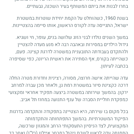
בחרו לבנות את ביתם המשותף בעיר השכנה, גבעתיים.
בשנת 1960, כשהוחלט על הקמת יחידת שוטרות במשטרת
ישראל, התגייסה עדה לקורס הראשון, אותו סיימה בהצטיינות.
במשך השנים נולדו לבני הזוג שלושה בנים, עופר, חי ושגיא.
גידול הילדים במסירות ובאהבה רבה לא מנע מעדה להצטיין
ולהתקדם בעבודתה התובענית במשטרה לדרגת קצינה. פעם,
כשהייתה בקורס, אף הסתירה את ראשית הריונה, כפי שסיפרה
בכתבה לעיתון.
עדה שהייתה אישה חרוצה, מסורה, רצינית וחדורת מטרה החלה
דרכה כקצינת סיור במשטרת רמת גן, ולאחר מכן עברה למרחב
ירקון. בהמשך שירותה במשטרה ביצעה תפקיד אחראי ומקצועי
כמפקדת חוליית הסברה של ענף התנועה במחוז תל אביב.
בכל מקום בו שירתה, היא הצטיינה בתפקודה והתקדמה בדרגות
הפיקוד המשטרתיות. בהמשך התפתחותה והתקדמותה
המקצועית, לצד הניסיון התעסקותי הרחב והמגוון שרכשה,
התמנתה עדה לראש לשכת ניהול במרחב איילון (רל"נ) ואחר כך