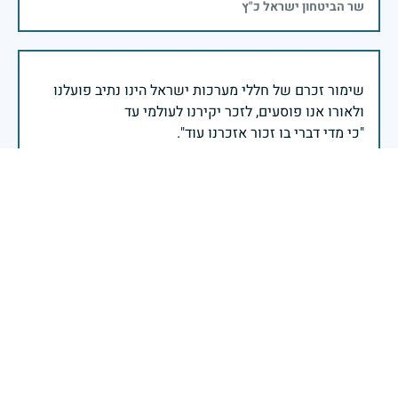
שר הביטחון ישראל כ"ץ
שימור זכרם של חללי מערכות ישראל הינו נתיב פועלנו
יום הזיכרון לחללי מערכות ישראל התשפ"ה -2025
משרד הביטחון- אגף משפחות, הנצחה ומורשת
ביום הזיכרון הלאומי, אנו מדליקים נר זיכרון וירטואלי
לזכר בנינו ובנותינו, חללי מערכות ישראל, שנפלו במערכה
זיכרון גבורתם ומסירותם מלווים אותנו בכל יום, ואנו