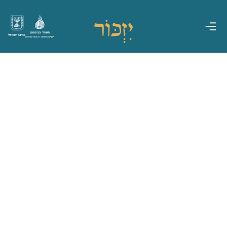
משרד הביטחון
מדינת ישראל
אגף משפחות, הנצחה ומורשת