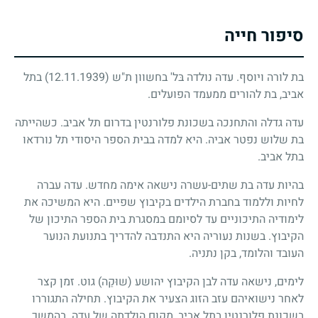
סיפור חייה
בת לורה ויוסף. עדה נולדה בּל' בחשוון ת"ש
(12.11.1939)
בתל
אביב, בת להורים ממעמד הפועלים.
עדה גדלה והתחנכה בשכונת פלורנטין בדרום תל אביב. כשהייתה
בת שלוש נפטר אביה. היא למדה בבית הספר היסודי תל נורדאו
בתל אביב.
בהיות עדה בת שתים-עשרה נישאה אימה מחדש. עדה עברה
לחיות וללמוד בחברת הילדים בקיבוץ שפיים. היא המשיכה את
לימודיה התיכוניים עד לסיומם במסגרת בית הספר התיכון של
הקיבוץ. בשנות נעוריה היא התנדבה להדריך בתנועת הנוער
העובד והלומד, בקן נתניה.
לימים, נישאה עדה לבן הקיבוץ יהושע (שוּקַה) גוט. זמן קצר
לאחר נישואיהם עזב הזוג הצעיר את הקיבוץ. תחילה התגוררו
בשכונת פלורנטין בתל אביב, מקום הולדתה של עדה. בהמשך