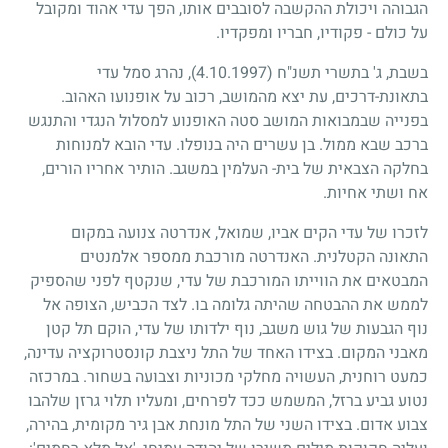
הגבוהה ויכולת ההקשבה לסובבים אותו, הפך עדי אהוד ומקובל
על כולם - פקודיו, חבריו ומפקדיו.
בשבת, ג' בתשרי תשנ"ח
(4.10.1997)
, נהרג סמל עדי
בתאונת-דרכים, עת יצא מהמושב, רכוב על אופנועו האהוב.
בפנייה שבמבואות המושב סטה האופנוע למסלול הנגדי והתנגש
ברכב שבא ממול. בן עשרים היה בנופלו. עדי הובא למנוחות
בחלקה הצבאית של בית- העלמין במשגב. הותיר אחריו הורים,
אח ושתי אחיות.
לזכרו של עדי הקים אביו, שמואל, אנדרטה צנועה במקום
התאונה הקטלנית. האנדרטה מורכבת ממספר אלמנטים
המבטאים את הווייתו המורכבת של עדי, שנקטף לפני שהספיק
לממש את ההבטחה שהיתה גלומה בו. לצד הכביש, הצופה אל
נוף הגבעות של גוש משגב, נוף ילדותו של עדי, הוקם תל קטן
מאבני המקום. בצידו האחד של התל ניצבת קונסטרוקציה עדינה,
כמעט רוחנית, העשויה מחלקי מכוניות וצבועה בשחור. במרכזה
נטוע גביע ברזל, המשמש ככד לפרחים, ומעליו תלוי גרזן שלהבו
צבוע אדום. בצידו השני של התל מונחת אבן גיר מקומית, בהירה,