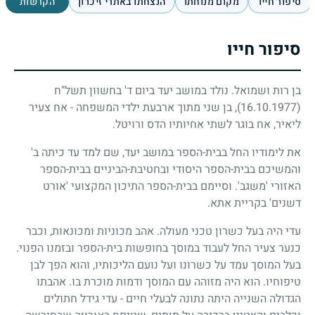
סיפור חייו
מקום מנוחתו
הנצחתו באתרי זיכרון
הקדשות
סיפור חייו
בן רות ושמואל. נולד במושב יעד ביום ד' בחשוון תשל"ח
(16.10.1977)
, בן שני מתוך ארבעת ילדי המשפחה - אח צעיר
ליאיר, אח בוגר לשתי אחיותיו הדס ורויטל.
את לימודיו החל בבית-הספר במושב יעד, שם למד עד כיתה ב'
והמשיכם בבית-הספר היסודי ובחטיבת-הביניים בבית-הספר
האזורי 'משגב'. וסיימם בבית-הספר התיכון המקצועי 'אורט
דשנים' בקריית אתא.
עדי היה בעל כשרון טכני מעולה. אהב מכוניות ומכונאות, וכבר
כנער צעיר החל לעבוד במוסך בחופשות בית-הספר ובזמנו הפנוי.
בעל המוסך עמד על כשרונו ועל נועם הליכותיו, והוא הפך לבן
טיפוחיו. הוא היה מזוהה עם המוסך ודמות מוכרת בו. אהבתו
הגדולה השנייה היתה נתונה לבעלי חיים - עדי גידל חתולים