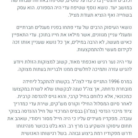
וכלבים והצטיין ברכיבה על סוסים, שטיפח באורווה שבחורשה
במושב יעד. נושא נוסף שטיפח עדי היה הספורט. הוא עסק
בשחייה ואף הוציא תעודת מציל.
נושאי העיסוק הרבים של עדי פתחו בפניו מעגלים חברתיים
ומעגלי עניין מגוונים, אשר מילאו את חייו בתוכן. עדי התאפיין
כאיש מעשה, לא הרבה במילים, אך כל נושא שעניין אותו זכה
לקידום מעשי ולהתמקצעות.
עדי היה נער רגיש ואכפתי מאוד, קשוב למצוקות הזולת ויודע
להגיש עזרה ותמיכה לחלשים ממנו ולבריות בעתות מצוקה.
במרס
1996
התגייס עדי לצה"ל. בקשתו להתקבל ליחידה
מובחרת נדחתה, אך צה"ל נענה לבקשתו שלא לשרת במקצועו
כמכונאי, אלא כלוחם בחיל קרבי, והוא גויס להנדסה קרבית.
לאחר סיום המסלול החילי וקורס מש"קים, שירת עדי כמדריך
ציוד מיכני הנדסי (צמ"ה) בבסיס המרכזי של חיל ההנדסה בצוקי
עובדה. מפקדיו מעידים עליו כי היה חייל מסור ויסודי, שאהב את
תחום עיסוקו והשקיע בו מרץ רב. הוא בלט בכושר מנהיגותו
ודרש מפקודיו רמת ביצוע גבוהה. בשל רגישותו האנושית