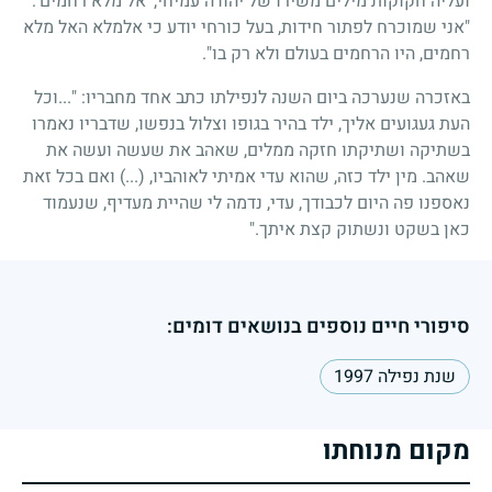
ועליה חקוקות מילים משירו של יהודה עמיחי, 'אל מלא רחמים':
"אני שמוכרח לפתור חידות, בעל כורחי יודע כי אלמלא האל מלא
רחמים, היו הרחמים בעולם ולא רק בו".
באזכרה שנערכה ביום השנה לנפילתו כתב אחד מחבריו: "...וכל
העת געגועים אליך, ילד בהיר בגופו וצלול בנפשו, שדבריו נאמרו
בשתיקה ושתיקתו חזקה ממלים, שאהב את שעשה ועשה את
שאהב. מין ילד כזה, שהוא עדי אמיתי לאוהביו, (...) ואם בכל זאת
נאספנו פה היום לכבודך, עדי, נדמה לי שהיית מעדיף, שנעמוד
כאן בשקט ונשתוק קצת איתך."
סיפורי חיים נוספים בנושאים דומים:
שנת נפילה 1997
מקום מנוחתו