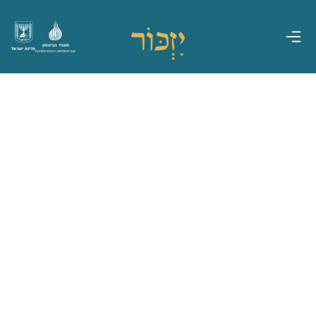
משרד הביטחון
מדינת ישראל
אגף משפחות, הנצחה ומורשת