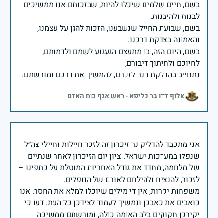
בשם, חיים שלמים שיכלו להיות, שבזכותם אנו ממשיכים
בשם, שבועת החייל שנשבענו, הזכות להגן על עצמנו,
בשם, היום הזה, בו מתעצם הגעגוע לשמם ולדמותם,
נתחייב בהדלקת הנר לזכרם, להמשיך את דרכם ומורשתם.
אלוף דדו בר כליפא - ראש אגף כוח האדם
אני מתכבד להדליק נר זיכרון זה לזכר חיילות וחיילי צה״ל
שנפלו במערכות ישראל. ציון יום הזיכרון לאחר שנתיים
של מלחמה, מחדד את גודל האחריות המוטלת על כתפינו –
משפחות יקרות, אין די מילים שיוכלו למלא את החסר. אנו
כואבים את כאבכן ונמשיך לעמוד לצידכן כל העת. דעו כי
יקירכן חקוקים בלב האומה כולה, ומורשתם ממשיכה