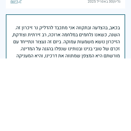
גלית
|
30 באפריל 2025
דיווח
בכאב, בהצדעה ובתקווה אני מתכבד להדליק נר זיכרון זה.
השנה, כשאנו נלחמים במלחמה ארוכה, רב זירתית וצודקת,
הזיכרון נושא משמעות עמוקה. ביום זה נעצור ונתייחד עם
זכרם של טובי בנינו ובנותינו שנפלו בהגנה על המדינה.
מורשתם היא המצפן שמתווה את דרכינו, והיא המעניקה
משפחות יקרות, אנו מרכינים ראשנו ומתחייבים שנעמוד
יהי זכר הנופלים ברוך.
רב אלוף אייל זמיר - ראש המטה הכללי