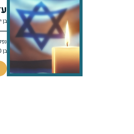
עד
בן י
נפל 
בן 20 בנופלו
510128