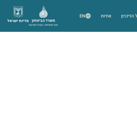
 הזיכרון
אודות
EN
משרד הביטחון
מדינת ישראל
אגף משפחות, הנצחה ומורשת