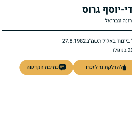
י-יוסף גרוס
רונה וגבריאל
ביום
ח' באלול תשמ"ב
27.8.1982
להדלקת נר לזכרו
כתיבת הקדשה