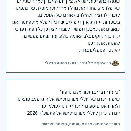
שנפלו במערכות ישראל. ציון יום הזיכרון לאחר שנתיים
של מלחמה, מחדד את גודל האחריות המוטלת על כתפינו –
משפחות יקרות, אין די מילים שיוכלו למלא את החסר. אנו
כואבים את כאבכן ונמשיך לעמוד לצידכן כל העת. דעו כי
יקירכן חקוקים בלב האומה כולה, ומורשתם ממשיכה
יהי זכר הנופלים ברוך.
רב אלוף אייל זמיר - ראש המטה הכללי
שימור זכרם של חללי מערכות ישראל הינו נתיב פועלנו
יום הזיכרון לחללי מערכות ישראל התשפ"ו -2026
משרד הביטחון- אגף משפחות, הנצחה ומורשת