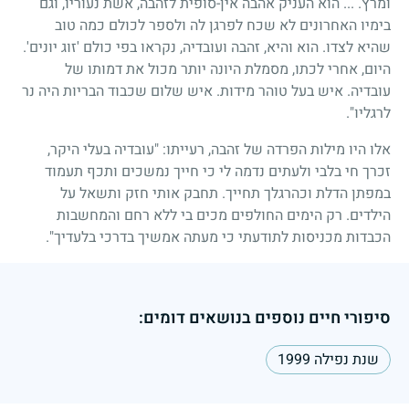
ומרץ. ... הוא העניק אהבה אין-סופית לזהבה, אשת נעוריו, וגם
בימיו האחרונים לא שכח לפרגן לה ולספר לכולם כמה טוב
שהיא לצדו. הוא והיא, זהבה ועובדיה, נקראו בפי כולם 'זוג יונים'.
היום, אחרי לכתו, מסמלת היונה יותר מכול את דמותו של
עובדיה. איש בעל טוהר מידות. איש שלום שכבוד הבריות היה נר
לרגליו".
אלו היו מילות הפרדה של זהבה, רעייתו: "עובדיה בעלי היקר,
זכרך חי בלבי ולעתים נדמה לי כי חייך נמשכים ותכף תעמוד
במפתן הדלת וכהרגלך תחייך. תחבק אותי חזק ותשאל על
הילדים. רק הימים החולפים מכים בי ללא רחם והמחשבות
הכבדות מכניסות לתודעתי כי מעתה אמשיך בדרכי בלעדיך".
סיפורי חיים נוספים בנושאים דומים:
שנת נפילה 1999