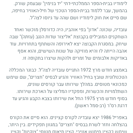
לימודיו בבית-הספר הממלכתי-דתי "יד בנימין" שבעמק שורק.
בהמשך, עבר ללמוד בבית-הספר הטכני של חיל-האוויר בחיפה,
שם סיים את חוק לימודיו ושם שהה עד גיוסו לצה"ל.
עובדיה, שכונה "אדון" בפי אוהביו, היה כדורסלן מוכשר ואחד
השחקנים המובילים בקבוצת "אליצור שדות הנגב (עזתה)" שבה
שיחק. במסגרת הקבוצה יצא לאירופה והשתתף בתחרויות. עוד
אהבה הייתה לו והיא מוזיקה של שנות השישים, והוא אסף
באדיקות אלבומים של זמרים ולהקות שיצרו בתקופה זו.
באמצע חודש מרץ 1972 התגייס עובדיה לצה"ל. כבוגר המכללה
הטכנולוגית שובץ בחיל האוויר והגיע לבסיס "חצרים", שם שימש
כמכונאי מטוסים. במהלך שירותו עבר קורסים שונים,
השתלמויות והכשרות, ומפקדיו המליצו על הארכת שירותו.
בסוף חודש מרץ 1975 החל את שירותו בצבא הקבע והגיע עד
דרגת רס"ר (רב-סמל ראשון).
באפריל 1986 יצא עובדיה לקורס קצינים. הוא סיים את הקורס
בהצלחה וחזר לשרת בבסיס "חצרים" במגוון תפקידים. בין היתר,
שימש כקצין חימוש אווירי, קצין תיאום מטוסי "צוקיות" וקצין