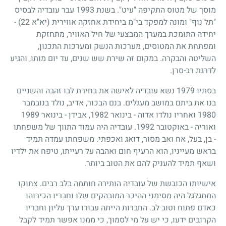
מוסך של מטוס התקיפה "עיט". בשנת 1993 עבר עובדיה לבסיס
"תל נוף" ומונה למפקד בי"מ ביחידת אחזקה אווירית (יא"א 22) -
יחידה התומכת במערך המבצעי של חיל האוויר, מתחזקת
ומפתחת את המטוסים, מערכות הנשק ומערכות התכנון,
השליטה והבקרה. במקום זה שירת שש שנים, עד יום מותו, והגיע
לדרגת רב-סרן.
בסתיו 1979 נשא עובדיה לאישה את בחירת לבו זהבה והשניים
בנו את ביתם במושב מעגלים. בנם הבכור, אדיב, נולד בנובמבר
1980 ואחריו נולדו אדוה - בינואר 1982, אבידן - בינואר 1989
ואוריה - באוקטובר 1992. עובדיה היה עמוד התווך של משפחתו
- בן, בעל, אח ואב מסור, דואג ואכפתי. משפחתו עמדה תמיד
בראש מעייניו, הוא הרעיף חום ואהבה על רעייתו, טיפח את ילדיו
ושאף תמיד להעניק להם את הטוב ביותר.
אישיותו הכובשת של עובדיה הותירה חותמה בלב רבים. צחוקו
המתגלגל היה מסימני ההיכר המובהקים שלו וחבריו הכירוהו
כאדם פתוח וטוב לב. החברות הייתה עבורו ערך עליון וחבריו
הקרובים ידעו, כי יש על מי לסמוך, כי ממנו אפשר תמיד לקבל