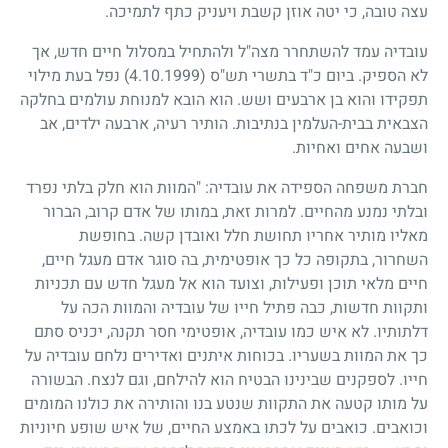
עצה טובה, כי יטה אוזן קשבת ויעניק כתף לתמיכה.
עובדיה עמד להשתחרר מצה"ל ולהתחיל במסלול חיים חדש, אך
לא הספיק. ביום כ"ד בתשרי תש"ס (4.10.1999) נפל בעת מילוי
תפקידו והוא בן ארבעים ושש. הוא הובא למנוחת עולמים בחלקה
הצבאית בבית-העלמין בנתיבות. הותיר רעיה, ארבעה ילדים, אב
ושבעה אחים ואחיות.
חברת משפחה הספידה את עובדיה: "המוות הוא חלק בלתי נפרד
ובלתי נמנע מהחיים. למרות זאת, במותו של אדם קרוב, הברור
מאליו מותיר אחריו תחושת חלל ואובדן קשה. בחופשת
השחרור, בתקופה כל כך אופטימית, בה סוגר אדם מעגל חיים,
חיים מלאי תוכן ופעילות, וצועד הוא אל מעגל חדש עם תכניות
ותקוות חדשות, כבה פתיל חייו של עובדיה והמוות הכה על
דלתותיו. לא איש כמו עובדיה, אופטימי חסר תקנה, יכניס סתם
כך את המוות בשעריו. בכוחות איתנים ואדירים נלחם עובדיה על
חייו. לספקנים שבינינו הבטיח הוא להילחם, וגם לנצח. הבשורה
על מותו קטעה את התקוות שנטע בנו והותירה את כולנו המומים
וכואבים. כואבים על לכתו באמצע החיים, של איש שופע חיוניות