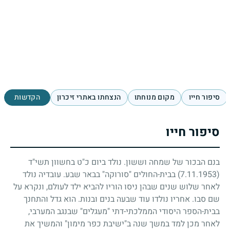
סיפור חייו
מקום מנוחתו
הנצחתו באתרי זיכרון
הקדשות
סיפור חייו
בנם הבכור של שמחה וששון. נולד ביום כ"ט בחשוון תשי"ד
(7.11.1953)
בבית-החולים "סורוקה" בבאר שבע. עובדיה נולד
לאחר שלוש שנים שבהן ניסו הוריו להביא ילד לעולם, ונקרא על
שם סבו. אחריו נולדו עוד שבעה בנים ובנות. הוא גדל והתחנך
בבית-הספר היסודי הממלכתי-דתי "מעגלים" שבנגב המערבי,
לאחר מכן למד במשך שנה ב"ישיבת כפר מימון" והמשיך את