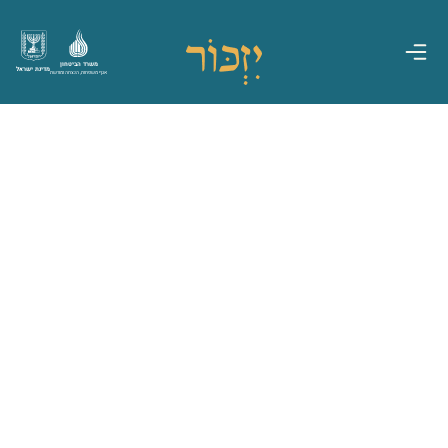
משרד הביטחון
מדינת ישראל
אגף משפחות, הנצחה ומורשת