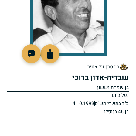
515498
רב סרן
חיל אוויר
עובדיה-אדון ברוכי
בן שמחה וששון
נפל ביום
כ"ד בתשרי תש"ס
4.10.1999
בן 46 בנופלו