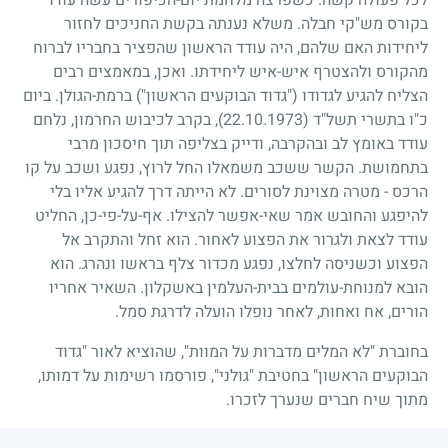
בקורס מש"קי חבלה. משלא נענתה בקשת החניכים לחזור
ליחידות האם שלהם, היה עודד הראשון שהפציר בחבריו לברוח
מהקורס ולהצטרף איש-איש ליחידתו. ואכן, במאמצים רבים
הצליח להגיע לגדודו ("גדוד הבוקעים הראשון") ברמת-הגולן. ביום
כ"ו בתשרי תשל"ד
(22.10.1973)
, בקרב לכיבוש החרמון, נלחם
עודד באומץ לב ובהקרבה, ודייק בצליפה תוך חיסכון מרבי
בתחמושת. הקשר ששכב משמאלו החל לרוץ, נפגע ושכב על קו
הרכס
-
מטרה מצוינת לסורים. לא הייתה דרך להגיע אליו בלי
להיפגע והחובש אמר שאי-אפשר להצילו. אף-על-פי-כן, החליט
עודד לצאת ולגרור את הפצוע לאחור. הוא זחל והתקרב אל
הפצוע וכשניסה לחלצו, נפגע מכדור צלף בראשו ונהרג. הוא
הובא למנוחת-עולמים בבית-העלמין באשקלון. השאיר אחריו
הורים, אח ואחות, לאחר נופלו הועלה לדרגת סמל.
בחוברת "לא המלים מדברות על המוות", שהוציא לאור "גדוד
הבוקעים הראשון" בחטיבת "גולני", פורסמו רשימות על דמותו,
מתוך שיח חברים שנערך לזכרו.