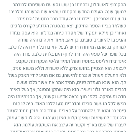
מהקיבוץ לאשקלון, ובהיותו בן שש נסע עם משפחתו לבורמה
למשך שנה. העולם החדש והקסום שמצא שם הרשימו והלהיבו
גם שנים אחרי-כן. בילדותו היה עודד חבר בתנועת "הצופים".
כשלמד בבית-הספר התיכון, יצא במסגרת הגדנ"ע לקורס מ"כים
ואחרי-כן מילא תפקיד של מפקד כיתה בגדנ"ע. הוא עסק בג'ודו
והגיע בו להישגים טובים. כן אהב מאוד את הים והיה שוחה
למרחקים. אהבה מיוחדת רחש לבעלי-חיים וכל חייו היה לו כלב.
בכל שעה של פנאי היה יורד לחוף הים בלוית כלבו. עודד היה
אינדיבידואליסט באופיו ופעל תמיד על-פי העקרונות שקבע
לעצמו. הוא הצטיין בחוש צדק, ללא פשרות וללא משוא פנים,
ולא התעלם מעוול שנגרם למישהו, גם אם הגיע לידי מאבק בשל
כך. הוא שנא העמדת פנים, תמיד אמר את אשר בלבו ועשה
דברים באורח גלוי וישיר. הוא היה שתקן ומסוגר, אך בעל ראייה
חדה ומעמיקה. כלפי חוץ נראה אדיש וקשוח, אך בפנימיותו היה
רגיש לכל הנעשה סביבו והדברים נגעו ללבו מאוד. היה לו כוח
פיסי רב והוא ידע להתגבר על כאבים. עודד היה מוכן תמיד לעזור
ולהתנדב למשימות שאינן קלות ואינן נעימות. היה לו קשר עמוק
לעברו של העם בארץ וקשר זה עיצב את השקפת עולמו. הוא
הצטיין בסקרנות רבה ובבקיאות עמוקה בנושאים ארכיאולוגיים