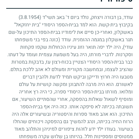
עודד, בן דבורה ויצחק, נולד ביום ד' באב תשי"ד
(3.8.1954)
בקיבוץ בית-קשת. הוא למד בבית-הספר היסודי "בית יחזקאל"
באשקלון, ואחרי-כן סיים את לימודיו בבית-הספר התיכון על-שם
תגר באשקלון במגמה ההומנית. עודד (כונה בפי בני משפחתו
עודי), היה ילד יפה תואר וזוג עיניו הכחולות שקפו פקחות
וסקרנות. לדברי מורתו, היה בעל משמעת עצמית ועומד על דעתו.
כבר בבית-הספר היסודי הצטיין בכוח-רצון עז, בדבקות במטרות
שהציב לעצמו, ובמחשבה מקורית ומעולם לא אהב ללכת בתלם.
מטבעו היה חרוץ ודייקן וביקש תמיד לדעת ולהבין דברים
לאשורם. הוא היה מרבה להתבונן ומקשה קושיות על עולם
ומלואו. מורתו בבית-הספר היסודי ספרה, כי היה רץ אחריה
ומוסיף לשאול שאלות בהפסקה, אחרי שהסתיים השיעור, אם
תשובתה בכיתה לא סיפקה אותו. כזה היה אף בבית-הספר
התיכון. הוא אהב מאוד ספרות והיסטוריה ובשיעורים אלה היה
הרוח החיה בכיתה, ונהג להמשיך גם בהפסקה ויכוחים שהחלו
בשיעור. בעודו ילד ידע לזהות ציפורים למיניהן והתלהב מאוד
ממטוסים ומספינות חלל. בהיותו בן שלוש עקרה משפחתו