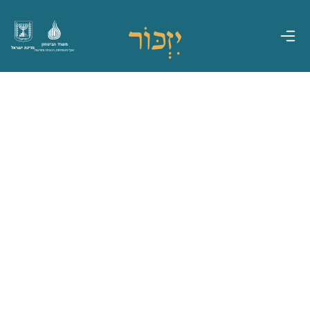
משרד הביטחון
מדינת ישראל
אגף משפחות, הנצחה ומורשת