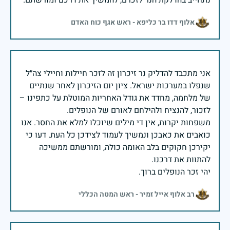
נתחייב בהדלקת הנר לזכרם, להמשיך את דרכם ומורשתם.
אלוף דדו בר כליפא - ראש אגף כוח האדם
אני מתכבד להדליק נר זיכרון זה לזכר חיילות וחיילי צה״ל
שנפלו במערכות ישראל. ציון יום הזיכרון לאחר שנתיים
של מלחמה, מחדד את גודל האחריות המוטלת על כתפינו –
משפחות יקרות, אין די מילים שיוכלו למלא את החסר. אנו
כואבים את כאבכן ונמשיך לעמוד לצידכן כל העת. דעו כי
יקירכן חקוקים בלב האומה כולה, ומורשתם ממשיכה
יהי זכר הנופלים ברוך.
רב אלוף אייל זמיר - ראש המטה הכללי