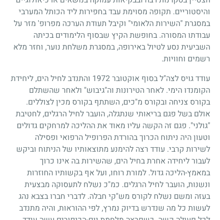
והיסטוריים. תקופה מסוימת עבד בחפירות ליד הכותל המערבי
במסגרת "השירות הלאומי" וקיבל תעודת הערכה מפרופ' מזר על
עבודתו המסורה. בחופשת הקיץ שבסוף הלימודים בכיתה
השביעית נסע לטיול באירופה, במסגרת משלחת נוער, וחזר מלא
רשמים וחוויות.
עודד גויס לצה"ל בסוף אוקטובר
1972
והתנדב לחיל הים, ליחידת
הקומנדו הימי. לאחר הטירונות וה"גיבוש" ולאחר שהשתלם
בקורס צניחה ובקורס מ"כים, השתתף בקורס מכין לצוללים.
אולם בשל פגם בריאותי שנתגלה, הועבר לחיל הרגלים, לחטיבת
"גולני". פגם זה הקשה עליו מאוד את ההליכה למרחקים גדולים
וטעון היה ניתוח הכרוך בהורדת הפרופיל הרפואי ופסילה
לשירות קרבי. עודד רצה להימנע מתוצאותיו של הניתוח וביקש
לעבור ליחידה אחרת בחיל הים, שהשירות בה אינו כרוך
במאמץ-הליכה גדול. למורת רוחו, ועל אף בקשותיו החוזרות
ונשנות, הועבר לחיל הרגלים. כמ"כ נשלח לתעסוקה מבצעית
בעזה ומשם נשלח לקורס מש"קי חבלה. לדברי חברו בצבא נהג
לעשות כל מה שנדרש בדיוק נמרץ, לפי ההוראות, והיה מתנדב
לכל פעולה קשה. כשפרצה מלחמת יום-הכיפורים עשה עודד