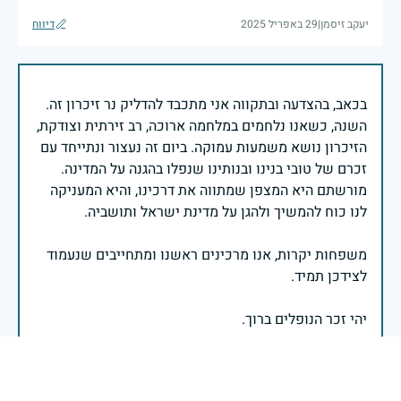
יעקב זיסמן
|
29 באפריל 2025
דיווח
בכאב, בהצדעה ובתקווה אני מתכבד להדליק נר זיכרון זה.
השנה, כשאנו נלחמים במלחמה ארוכה, רב זירתית וצודקת,
הזיכרון נושא משמעות עמוקה. ביום זה נעצור ונתייחד עם
זכרם של טובי בנינו ובנותינו שנפלו בהגנה על המדינה.
מורשתם היא המצפן שמתווה את דרכינו, והיא המעניקה
משפחות יקרות, אנו מרכינים ראשנו ומתחייבים שנעמוד
יהי זכר הנופלים ברוך.
רב אלוף אייל זמיר - ראש המטה הכללי