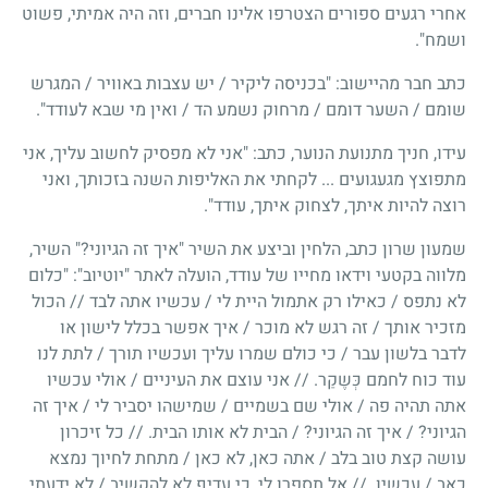
אחרי רגעים ספורים הצטרפו אלינו חברים, וזה היה אמיתי, פשוט
ושמח".
כתב חבר מהיישוב: "בכניסה ליקיר / יש עצבות באוויר / המגרש
שומם / השער דומם / מרחוק נשמע הד / ואין מי שבא לעודד".
עידו, חניך מתנועת הנוער, כתב: "אני לא מפסיק לחשוב עליך, אני
מתפוצץ מגעגועים ... לקחתי את האליפות השנה בזכותך, ואני
רוצה להיות איתך, לצחוק איתך, עודד".
שמעון שרון כתב, הלחין וביצע את השיר "איך זה הגיוני?" השיר,
מלווה בקטעי וידאו מחייו של עודד, הועלה לאתר "יוטיוב": "כלום
לא נתפס / כאילו רק אתמול היית לי / עכשיו אתה לבד // הכול
מזכיר אותך / זה רגש לא מוכר / איך אפשר בכלל לישון או
לדבר בלשון עבר / כי כולם שמרו עליך ועכשיו תורך / לתת לנו
עוד כוח לחמם כְּשֶקַר. // אני עוצם את העיניים / אולי עכשיו
אתה תהיה פה / אולי שם בשמיים / שמישהו יסביר לי / איך זה
הגיוני? / איך זה הגיוני? / הבית לא אותו הבית. // כל זיכרון
עושה קצת טוב בלב / אתה כאן, לא כאן / מתחת לחיוך נמצא
כאב / עכשיו. // אל תספרו לי, כי עדיף לא להקשיב / לא ידעתי