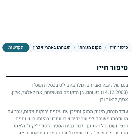
סיפור חייו
מקום מנוחתו
הנצחתו באתרי זיכרון
הקדשות
סיפור חייו
בנם של זהבה ואברהם. נולד ביום י"ט בכסלו תשס"ד
(14.12.2003)
בשוהם. בן הזקונים במשפחה, אח לאלעד, אלון,
אסף, ליאור ורן.
עודד מנחם, תינוק מתוק וחייכן עם עיניים ירוקות ויפות, עבר עם
משפחתו משוהם ליישוב יקיר שבשומרון בהיותו בן שנתיים
וחצי, ושם גדל והתחנך. למד בבית הספר היסודי "יקיר" ולאחר
מכן עבר לישיבת "קרני שומרון" ובחר במגמת תיאטרון. אף