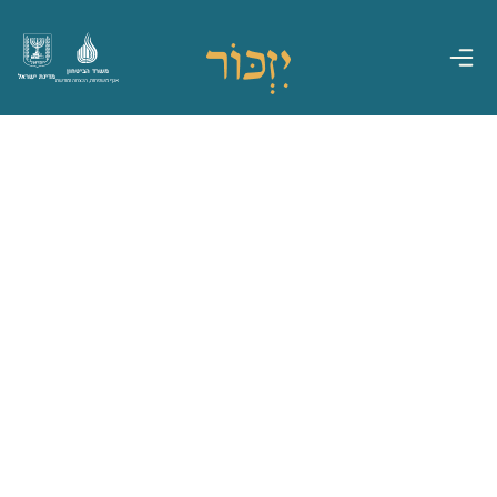
משרד הביטחון
מדינת ישראל
אגף משפחות, הנצחה ומורשת