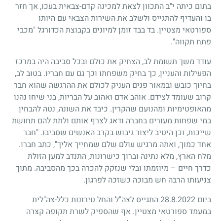
בתום כיתה י"ב התכוון לצאת למכינה קדם-צבאית בעכו, אך חזר
בו והעדיף להתגייס ולשלב את השירות הצבאי עם היותו
ספורטאי מצטיין. בד בבד זומן למיונים בקבוצת הכדורגל "מכבי
פתח תקווה".
עודד משך תשומת לב, הצחיק את כולם ובכל סביבה היה במרכז
הפעילות והעניין, כך בחיק משפחתו וכך גם עם חבריו. בטוב לב,
בחיוך כובש ובמאור פנים העניק לכולם את ההרגשה שהוא חבר
קרוב שעומד לצידם. אוהב אדם ואהוב על הבריות, בני שיחו נהנו
מהאופטימיות ומהנועם שהקרין. כיבד את השונה, נטה להבחין
במי שפחות מעורים בחברה ודאג לצרף אותם ולתת להם תחושת
שייכות, וכן היטיב ליצור גיבוש בקרב האנשים שסביבו. "חבר
אחד כמוך, ואתה מרגיש עולם שלם שמחייך אליך", כתב חברו.
מלח הארץ, מלא נתינה וברוך כישרונות, התנדב למען הזולת
כדרך חיים – מיוזמתו ובלי שנזקק להכרה בכך מהסביבה. מתוך
צניעותו הרבה חש מבוכה כשזכה לפרגון.
ביום 28.8.2022 התגייס לצה"ל והחל טירונות כלל-צה"לית
במעמד ספורטאי מצטיין. אף שהספיק לשרת תקופה קצרה