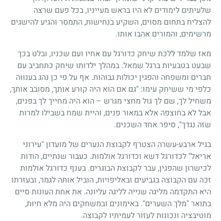
שלעיתים לימודים לא היו בראש מעייניו, בכל פעם שרצה
להצליח בתחום מסוים, השקיע בנחישות, התמסר והגיע להישגים
מרשימים, והמורים אהבו אותו.
מאז שלמד ללכת שיחק כדורגל עם אחיו ועם שכניו, ובלט בכך
שבעט בטבעיות ברגל שמאל. במהלך ילדותו שיחק כתחביב עם
חברים ומשפחה והפגין יכולות גבוהות. אף על פי כן נהג בענווה
כלפי מי ששיחק עימו: "גם אם הוא היה קורע אותך, מסובב אותך,
משחיל לך, שם לך גול מחצי מגרש – הוא היה מחייך לך בפנים,
אבל לא בחוצפה אלא במאור פנים, והיית שמח בשבילו למרות
שזה נגדך", סיפר אחד השכנים.
בגיל ארבע-עשרה הצטרף לקבוצת הנערים של מועדון "עירוני
אריאל" לכדורגל דשא וכדורגל אולמות. כעבור שנתיים, הודות
לכישרון שהפגין, עבר לקבוצת הבוגרים. בענף כדורגל אולמות
זכה עם הקבוצה בגביעים ובאליפויות, הוביל אותה לגמר, ובעזרתו
היא התקדמה מליגה שנייה לליגה עליונה. את אחת העונות סיים
בתואר "מלך השערים". באימונים ובמשחקים היה מלא חיוּת,
מוטיבציה ונכונות לעזור לעמיתיו לקבוצה.