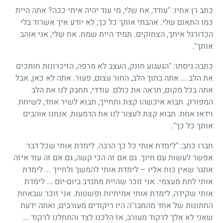
כתב רן אחיו: "עודד, אח שלי, מי עוד יהיה איתי ככה? אתה היית
כמו התאום שלי. אהבתי אותך כל כך, לא יודע איך אשרוד בלי
הכדורגל איתך, הצחוקים. תמיד היית שמח. אח שלי, אני אוהב
אותך".
כתבה גיסתו: "הגעגוע חונק, העצב לא מרפה, הזיכרונות חותכים
את הלב ... אתה בתוך הלב, החור עצום, פעור. אתה לא כאן, אבל
אתה בכל מקום, תראה את כולם. עודדי, תחבק לנו את הלב
המפורק. תבוא איכשהו קצת ותחייך, תבוא לשיר אחד, לשיחת
וידאו אחת. תבוא קצת לעצור לנו את הדמעות. אנחנו אוהבים
אותך כל כך".
חברו כתב: "לימדת אותי כל כך הרבה. לימדת אותי שכל דבר
אפשר לעשות עם חיוך. גם אם זה הכי קשה, גם אם זה עוד איזה
אתגר שאין כוח אליו – לימדת אותי להמשך ולחייך ... לימדת
אותי לתת מעצמי. אני זוכר שהיית מתנדב ביום-יום ... לימדת
אותי שקידה, לימדת אותי אמיתיות ופשטות. אני זוכר שבאחת
החתונות של אחד מהחבר'ה היו ריקודים מעורבים, ואתה ידעת
שאני לא אלך לרקוד מעורב, אז הלכנו לצד והתחלנו לרקוד ...