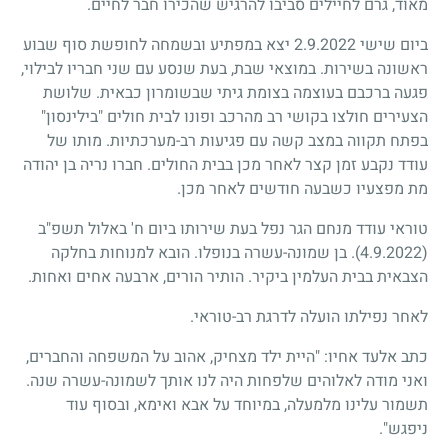
מאוד, גרם לחיילים סביבו להרגיש שהכירו חבר לחיים.
ביום שישי 2.9.2022 יצא במפתיע ובשמחה לחופשת סוף שבוע
ראשונה בשירות. במוצאי שבת, בעת שנסע עם שני חבריו לבילוי,
פגעה ברכבם בעוצמה בצומת גיתי שבשומרון כבאית. שלושת
הצעירים חולצו בקושי רב מהרכב ופונו לבית חולים "בילינסון"
בפתח תקווה במצב קשה עם פגיעות רב-מערכתיות. מותו של
עודד נקבע זמן קצר לאחר מכן בבית החולים. חברו נריה בן יהודה
מת מפצעיו כשבעה חודשים לאחר מכן.
טוראי עודד מנחם הגר נפל בעת שירותו ביום ח' באלול תשפ"ב
(4.9.2022)
. בן שמונה-עשרה בנופלו. הובא למנוחות בחלקה
הצבאית בבית העלמין ביקיר. הותיר הורים, ארבעה אחים ואחות.
לאחר נפילתו הועלה לדרגת רב-טוראי.
כתב אלעד אחיו: "היית ילד מצחיק, אהוב על המשפחה והחברים,
ואני מודה לאלוהים שלפחות היה לנו אותך לשמונה-עשרה שנה.
תשמור עלינו מלמעלה, במיוחד על אבא ואימא, ובסוף עוד
ניפגש".