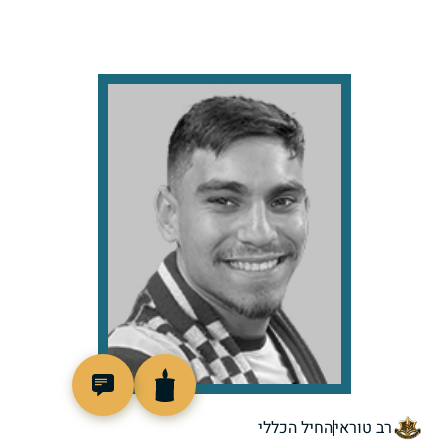
518766
רב טוראי
החיל הכללי