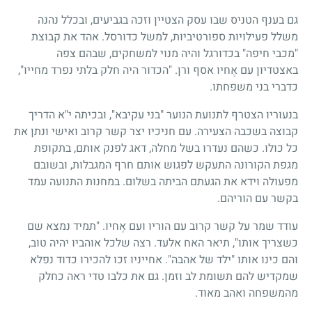
גם בענף הטניס שבו עסק הצטיין וזכה בגביעים, ובכלל נהנה
משלל פעילויות ספורטיביות, למשל כדורסל. אהד את קבוצת
"מכבי חיפה" בכדורגל והיה מנוי למשחקים, שבהם צפה
באצטדיון עם אֶחיו אסף ורן. "הכדור היה חלק בלתי נפרד מחייו",
כדברי בני משפחתו.
בנעוריו הצטרף לתנועת הנוער "בני עקיבא", ובכיתה י"א הדריך
קבוצה בשכבה הצעירה. עם חניכיו יצר קשר קרוב ואישי ונתן את
כל כולו. כשהם נעדרו בשל מחלה, דאג לפנק אותם, בתקופת
מגפת הקורונה התעקש לפגוש אותם חרף המגבלות, ובשובם
מפעולה וידא את הגעתם הביתה בשלום. במחנות התנועה עמד
בקשר עם הוריהם.
עודד שמר על קשר קרוב עם הוריו ועם אֶחיו. "תמיד נמצא שם
כשצריך אותו", תיאר האח אלעד. רצה שלכל אוהביו יהיה טוב,
והם כינו אותו "ילד של אהבה". אחייניו זכו להכירו כדוד נפלא
שמקדיש להם תשומת לב וזמן. גם את כלבו טדי ראה כחלק
מהמשפחה ואהב מאוד.