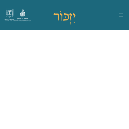
משרד הביטחון
מדינת ישראל
אגף משפחות, הנצחה ומורשת