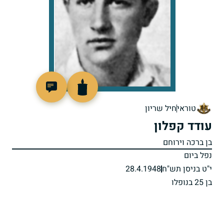
44083
טוראי
חיל שריון
עודד קפלון
בן ברכה וירוחם
נפל ביום
י"ט בניסן תש"ח
28.4.1948
בן 25 בנופלו