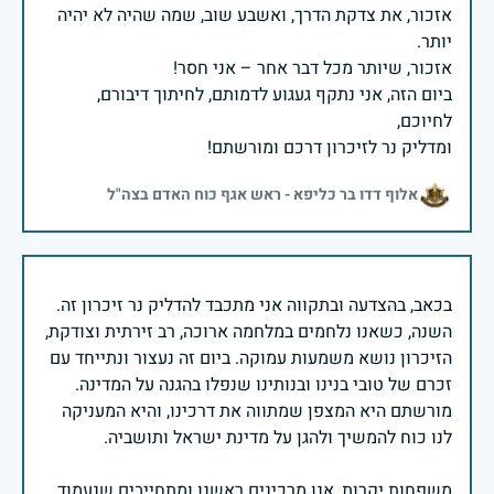
אזכור, את צדקת הדרך, ואשבע שוב, שמה שהיה לא יהיה
ביום הזה, אני נתקף געגוע לדמותם, לחיתוך דיבורם,
ומדליק נר לזיכרון דרכם ומורשתם!
אלוף דדו בר כליפא - ראש אגף כוח האדם בצה"ל
בכאב, בהצדעה ובתקווה אני מתכבד להדליק נר זיכרון זה.
השנה, כשאנו נלחמים במלחמה ארוכה, רב זירתית וצודקת,
הזיכרון נושא משמעות עמוקה. ביום זה נעצור ונתייחד עם
זכרם של טובי בנינו ובנותינו שנפלו בהגנה על המדינה.
מורשתם היא המצפן שמתווה את דרכינו, והיא המעניקה
משפחות יקרות, אנו מרכינים ראשנו ומתחייבים שנעמוד