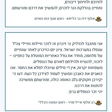
נתחייב בהדלקת הנר לזכרם, להמשיך את דרכם ומורשתם.
אלוף דדו בר כליפא - ראש אגף כוח האדם
אני מתכבד להדליק נר זיכרון זה לזכר חיילות וחיילי צה״ל
שנפלו במערכות ישראל. ציון יום הזיכרון לאחר שנתיים
של מלחמה, מחדד את גודל האחריות המוטלת על כתפינו –
משפחות יקרות, אין די מילים שיוכלו למלא את החסר. אנו
כואבים את כאבכן ונמשיך לעמוד לצידכן כל העת. דעו כי
יקירכן חקוקים בלב האומה כולה, ומורשתם ממשיכה
יהי זכר הנופלים ברוך.
רב אלוף אייל זמיר - ראש המטה הכללי