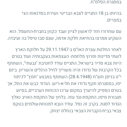
במסגרת הפלמ"ח.
בהיותו בן
18
התגייס לצבא הבריטי ושירת בסדנאות הצי
במצרים.
עם שחרורו חזר לראשון לציון ועבד כקוון בחברת-החשמל. הוא
השקיע ממרצו בהחיאת חלקת אדמה, שגם סבו טיפל בה ועיבדה.
לאחר החלטת עצרת האו"ם ב-
29.11.1947
על חלוקת הארץ
לשתי מדינות ופרוץ מלחמת- העצמאות בעקבותיה ועוד בטרם
היות צבא סדיר בישראל, התגייס עודד לחטיבת "גבעתי", השתתף
בכל הקרבות של גדודו והיה משוייך לחיל הרגלים והשריון. ביום
י"ט בניסן תש"ח
(28.4.1948)
השתתף במבצע "חמץ" לכיתור
יפו, במסגרתו תקף גדודו את תל-א-ריש. הגדוד כבש את התל, אך
בטרם הספיק להיערך במקום ערכו הכוחות הערביים, בסיוע
תגבורת מיפו, התקפת-נגד עזה. בלחץ של התקפת האויב נאלץ
הגדוד לסגת. בקרב זה נפל. עודד הובא למנוחת-עולמים בטקס
צבאי בבית-הקברות הצבאי בנחלת יצחק.