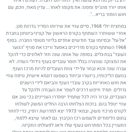
ידע בדיוק מה הוא עושה ואיך להתייחס לחברה. לעתים ראיתי
אותו יורד מהג'יפ ומפנה את מקומו לאחר
...
עדין מאוד, חכם, עם
חוש הומור בריא
...
".
במחצית יולי
1968
, סיים עוזי את שירותו הסדיר בדרגת סגן.
אחרי ששוחרר השתתף בקורס הראשון של קציני-ביטחון בחברת
"אל-על" ובסיומו עבד חודשים אחדים בליווי מטוסי החברה. בסוף
1968
השתתף בקורס מדריכים באפעל וריכז את סניף "הנוער
העובד" בבת-גלים. בסופה של אותה שנה חזר לאלונים כדי להקל
את המצוקה שנוצרה בגלל חוסר עובדים בענף גידולי השדה. לא
עברה שנה והוא נבחר על-ידי צוות העובדים להיות מרכז הענף.
בנועם הליכותיו, ביושרו וביחוד בשמשו דוגמא אישית, טיפח עוזי
את חוש האחריות בקרב עובדי הענף והביאם לידי הישגים
גדולים. תמיד חיפש דרכים לשפר את העבודה ולהקל על
העובדים, וברור היה לכל שתמיד יסתדרו העניינים בכי טוב אם
עוזי יטפל בהם. בזכות הצלחתו הרבה החליט המשק לשולחו
לקורס מרכזי משק, ובמאי
1973
יצא למדרשת רופין, כדי לחזור
בתום הלימודים ולשמש רכז הקיבוץ. גם לאחר שיצא ללמוד,
התעניין בכל המתרחש בענף שלו ודאג לפעולתו התקינה.