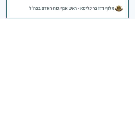
אלוף דדו בר כליפא - ראש אגף כוח האדם בצה"ל
עוזי היקר אשר נפל בשלהי מלחמת יום הכיפורים ברמת
הגולן. זוכרים ולא שוכחים מעמיתיך לעבודה בענף גידולי
שדה בקיבוץ אלונים
אלדד חרובי
|
30 באפריל 2025
דיווח
בכאב, בהצדעה ובתקווה אני מתכבד להדליק נר זיכרון זה.
השנה, כשאנו נלחמים במלחמה ארוכה, רב זירתית וצודקת,
הזיכרון נושא משמעות עמוקה. ביום זה נעצור ונתייחד עם
זכרם של טובי בנינו ובנותינו שנפלו בהגנה על המדינה.
מורשתם היא המצפן שמתווה את דרכינו, והיא המעניקה