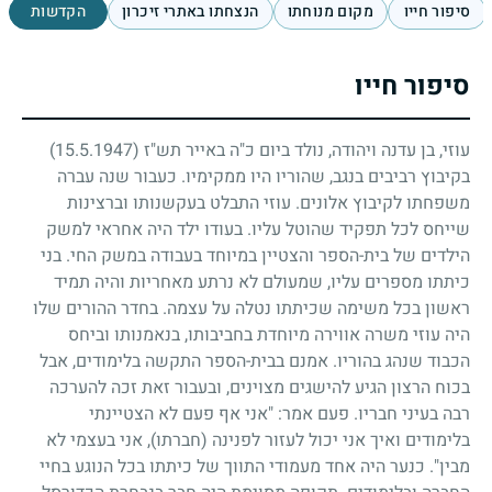
סיפור חייו
מקום מנוחתו
הנצחתו באתרי זיכרון
הקדשות
סיפור חייו
עוזי, בן עדנה ויהודה, נולד ביום כ"ה באייר תש"ז
(15.5.1947)
בקיבוץ רביבים בנגב, שהוריו היו ממקימיו. כעבור שנה עברה
משפחתו לקיבוץ אלונים. עוזי התבלט בעקשנותו וברצינות
שייחס לכל תפקיד שהוטל עליו. בעודו ילד היה אחראי למשק
הילדים של בית-הספר והצטיין במיוחד בעבודה במשק החי. בני
כיתתו מספרים עליו, שמעולם לא נרתע מאחריות והיה תמיד
ראשון בכל משימה שכיתתו נטלה על עצמה. בחדר ההורים שלו
היה עוזי משרה אווירה מיוחדת בחביבותו, בנאמנותו וביחס
הכבוד שנהג בהוריו. אמנם בבית-הספר התקשה בלימודים, אבל
בכוח הרצון הגיע להישגים מצוינים, ובעבור זאת זכה להערכה
רבה בעיני חבריו. פעם אמר: "אני אף פעם לא הצטיינתי
בלימודים ואיך אני יכול לעזור לפנינה (חברתו), אני בעצמי לא
מבין". כנער היה אחד מעמודי התווך של כיתתו בכל הנוגע בחיי