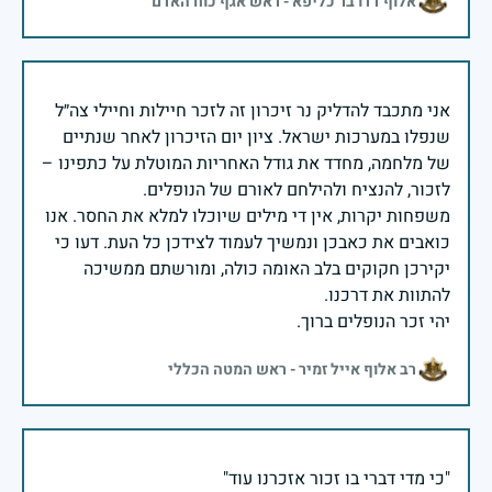
אלוף דדו בר כליפא - ראש אגף כוח האדם
אני מתכבד להדליק נר זיכרון זה לזכר חיילות וחיילי צה״ל
שנפלו במערכות ישראל. ציון יום הזיכרון לאחר שנתיים
של מלחמה, מחדד את גודל האחריות המוטלת על כתפינו –
משפחות יקרות, אין די מילים שיוכלו למלא את החסר. אנו
כואבים את כאבכן ונמשיך לעמוד לצידכן כל העת. דעו כי
יקירכן חקוקים בלב האומה כולה, ומורשתם ממשיכה
יהי זכר הנופלים ברוך.
רב אלוף אייל זמיר - ראש המטה הכללי