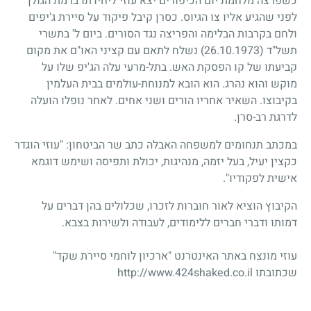
כשפרצה מלחמת יום הכיפורים יצא עוזי ליחידתו ברמת הגולן
לפני שהגיע אליו צו הגיוס. כסרן קיבל פיקוד על סיירת ג'יפים
ולחם בקרבות הבלימה והפריצה נגד הסורים. ביום ל' בתשרי
תשל"ד
(26.10.1973)
נשלח לתאם עם קציני האו"ם את מקום
קביעתו של קו הפסקת האש. בתל-מרעי עלה הג'יפ שלו על
מוקש והוא נהרג. הוא הובא למנוחת-עולמים בבית העלמין
בקיבוצו. השאיר אחריו הורים ושני אחים. לאחר נופלו הועלה
לדרגת רב-סרן.
במכתב תנחומים למשפחה האבלה כתב שר הביטחון: "עוזי הוגדר
כקצין יעיל, בעל יזמה, מנהיגות, יכולת ותפיסה ושימש דוגמא
אישית לפקודיו".
הקיבוץ הוציא לאור חוברות לזכרו, שכלולים בהן דברים על
דמותו ודברי חברים ללימודים, לעבודה ולשירות בצבא.
עוזי מונצח באתר האינטרנט "ארכיון לוחמי סיירת שקד"
שכתובתו http://www.424shaked.co.il