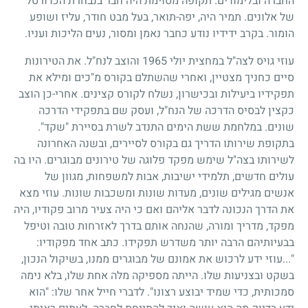
החברה ובלימודים. תקופה מסוימת היה חבר בנבחרת הכדורסל
של אלונים. תמיר היה, יפה-תואר, בעל מבט חודר, עליז ושופע
הומור. בקרב ידידיו נודע כחבר נאמן ומסור, נעים הליכות ועניו.
עוזי גויס לצה"ל במחצית יולי
1965
והוצב לנח"ל. את הטירונות
סיים כחניך מצטיין, ואחרי שהשתלם בקורס מ"כים ומילא את
תפקידיו ביעילות ובכישרון, נשלח לקורס קצינים. אחרי-כן הוצב
כקצין לבסיס הדרכה של הנח"ל, ועסק שם בתפקידי הדרכה
שונים. במלחמת ששת הימים התנדב לשרת בסיירת "שקד".
בתקופת שירותו הדריך גם בקורס לסיירים, ובשנה האחרונה
לשירותו בצה"ל שימש מפקד פלוגה של טירונים מבוגרים. היו בה
עולים חדשים, תלמידי ישיבות, אבות למשפחות, מגוון של
אנשים מגילים שונים, מעדות שונות ומשכבות שונות. עוזי מצא
את הדרך הנכונה לדבר אליהם ואם כי היה צעיר מרוב פקודיו, היה
מפקד, מדריך ומורה, שהנחה אותם בדרך לאזרחות טובה וטיפל
בבעיותיהם הרבה יותר משדרש תפקידו. כתב אחד מפקודיו:
..."
עוזי ידע לרכוש את אמונם של מבוגרים ממנו, בשיקול הנכון,
בשקט ובצניעות שלו. הייתה מספיקה מלה אחת שלו, בלא נימה
סמכותית, כדי שמיד יבוצע רצונו". לדברי חייל אחר שלו: "הוא