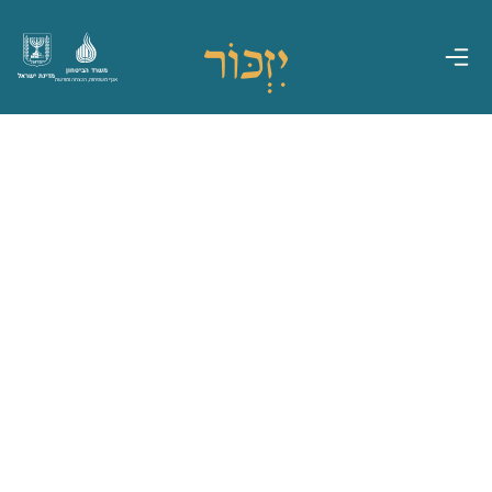
משרד הביטחון
מדינת ישראל
אגף משפחות, הנצחה ומורשת