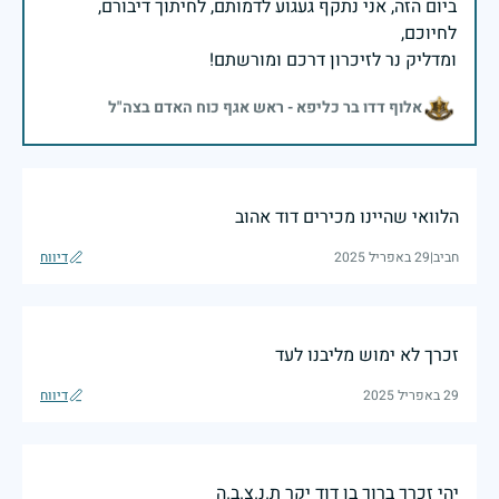
ביום הזה, אני נתקף געגוע לדמותם, לחיתוך דיבורם,
ומדליק נר לזיכרון דרכם ומורשתם!
אלוף דדו בר כליפא - ראש אגף כוח האדם בצה"ל
הלוואי שהיינו מכירים דוד אהוב
חביב
|
29 באפריל 2025
דיווח
זכרך לא ימוש מליבנו לעד
29 באפריל 2025
דיווח
יהי זכרך ברוך בן דוד יקר ת.נ.צ.ב.ה