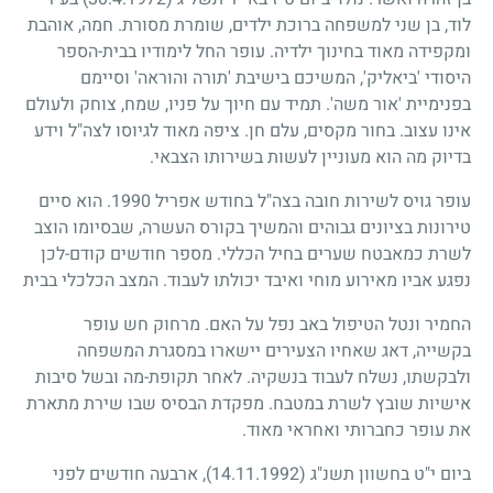
לוד, בן שני למשפחה ברוכת ילדים, שומרת מסורת. חמה, אוהבת
ומקפידה מאוד בחינוך ילדיה. עופר החל לימודיו בבית-הספר
היסודי 'ביאליק', המשיכם בישיבת 'תורה והוראה' וסיימם
בפנימיית 'אור משה'. תמיד עם חיוך על פניו, שמח, צוחק ולעולם
אינו עצוב. בחור מקסים, עלם חן. ציפה מאוד לגיוסו לצה"ל וידע
בדיוק מה הוא מעוניין לעשות בשירותו הצבאי.
עופר גויס לשירות חובה בצה"ל בחודש אפריל
1990
. הוא סיים
טירונות בציונים גבוהים והמשיך בקורס העשרה, שבסיומו הוצב
לשרת כמאבטח שערים בחיל הכללי. מספר חודשים קודם-לכן
נפגע אביו מאירוע מוחי ואיבד יכולתו לעבוד. המצב הכלכלי בבית
החמיר ונטל הטיפול באב נפל על האם. מרחוק חש עופר
בקשייה, דאג שאחיו הצעירים יישארו במסגרת המשפחה
ולבקשתו, נשלח לעבוד בנשקיה. לאחר תקופת-מה ובשל סיבות
אישיות שובץ לשרת במטבח. מפקדת הבסיס שבו שירת מתארת
את עופר כחברותי ואחראי מאוד.
ביום י"ט בחשוון תשנ"ג
(14.11.1992)
, ארבעה חודשים לפני