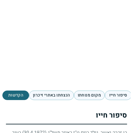
סיפור חייו
מקום מנוחתו
הנצחתו באתרי זיכרון
הקדשות
סיפור חייו
בן זהרה ואשר. נולד ביום ט"ז באייר תשל"ג
(30.4.1972)
בעיר