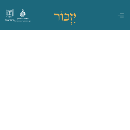
משרד הביטחון
מדינת ישראל
אגף משפחות, הנצחה ומורשת