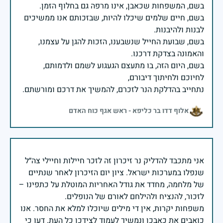
בשם, חיים שלמים שיכלו להיות, שבזכותם אנו ממשיכים
בשם, שבועת החייל שנשבענו, הזכות להגן על עצמנו,
בשם, היום הזה, בו מתעצם הגעגוע לשמם ולדמותם,
נתחייב בהדלקת הנר לזכרם, להמשיך את דרכם ומורשתם.
אלוף דדו בר כליפא - ראש אגף כוח האדם
אני מתכבד להדליק נר זיכרון זה לזכר חיילות וחיילי צה״ל
שנפלו במערכות ישראל. ציון יום הזיכרון לאחר שנתיים
של מלחמה, מחדד את גודל האחריות המוטלת על כתפינו –
משפחות יקרות, אין די מילים שיוכלו למלא את החסר. אנו
כואבים את כאבכן ונמשיך לעמוד לצידכן כל העת. דעו כי