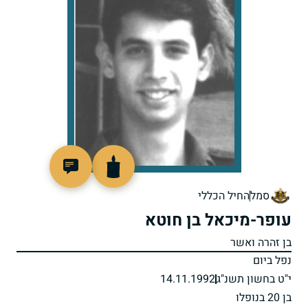
513547
סמל
החיל הכללי
עופר-מיכאל בן חוטא
בן זהרה ואשר
נפל ביום
י"ט בחשון תשנ"ג
14.11.1992
בן 20 בנופלו