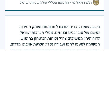
רנ"צ דניאל לוי - המפקח הכללי של משטרת ישראל
בשעה שאנו זוכרים את גודל תרומתם ועומק מסירות
נפשם של טובי בנינו ובנותינו, נופלי מערכות ישראל
לדורותיהן, ממשיכים צה"ל וכוחות הביטחון במימוש
המשימה למענה לחמו ועבורה נפלו: הכרעת אויבינו מדרום,
מצפון, ביהודה ובשומרון, וגם בזירות רחוקות יותר. בהערכה
רבה ובגאווה אדירה אנו מרכינים ראש בפני הנופלים
והנופלות, מאמצים את משפחותיהם אל לבנו, וממשיכים
במשימה להבטחת קיומה של ישראל לדורי דורות. יחד
נעשה ונצליח.
שר הביטחון ישראל כ"ץ
נזכור ולא נשכח אותך. דמות תמירה ויפייפיה בעל חיוך