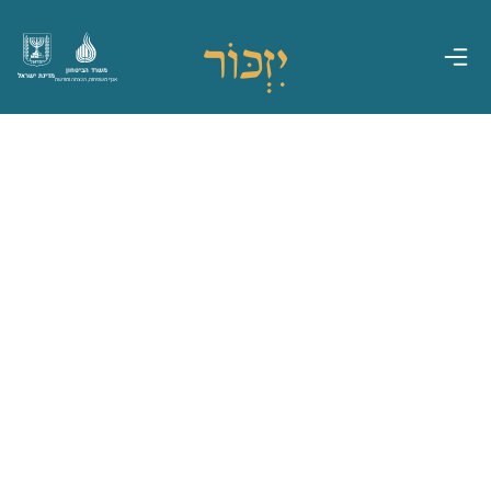
משרד הביטחון
מדינת ישראל
אגף משפחות, הנצחה ומורשת