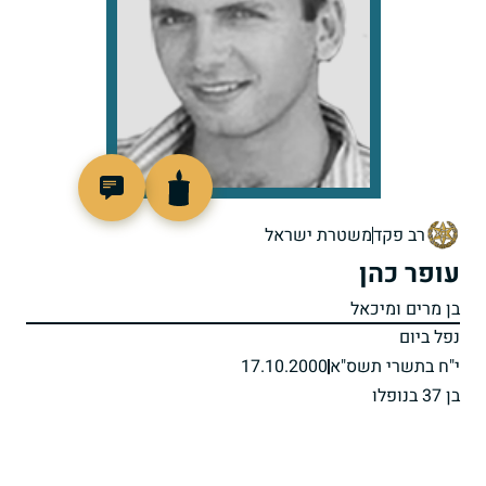
515729
רב פקד
משטרת ישראל
עופר כהן
בן מרים ומיכאל
נפל ביום
י"ח בתשרי תשס"א
17.10.2000
בן 37 בנופלו