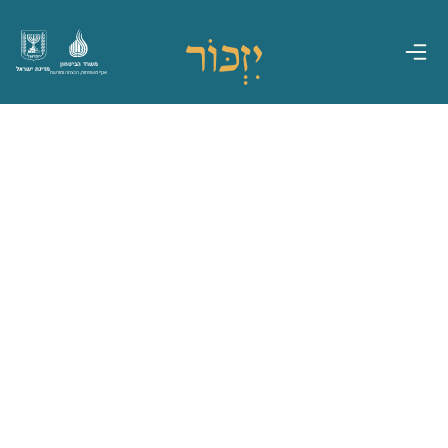
משרד הביטחון
מדינת ישראל
אגף משפחות, הנצחה ומורשת