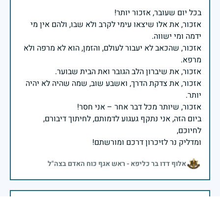
אזכור, את אלו שיצאו עימי לקרב ולא שבו, ולהם אין מי
אזכור, שהכאב לא יעבור לעולם, והזמן, הוא לא מרפה ולא
אזכור, את צדקת הדרך, ואשבע שוב, שמה שהיה לא יהיה
ביום הזה, אני נתקף געגוע לדמותם, לחיתוך דיבורם,
ומדליק נר לזיכרון דרכם ומורשתם!
אלוף דדו בר כליפא - ראש אגף כוח האדם בצה"ל
בכאב, בהצדעה ובתקווה אני מתכבד להדליק נר זיכרון זה.