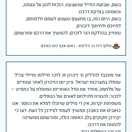
בשם, שבועת החייל שנשבענו, הזכות להגן על עצמנו,
בשם, היום הזה, בו מתעצם הגעגוע לשמם ולדמותם,
נתחייב בהדלקת הנר לזכרם, להמשיך את דרכם ומורשתם.
אלוף דדו בר כליפא - ראש אגף כוח האדם
אני מתכבד להדליק נר זיכרון זה לזכר חיילות וחיילי צה״ל
שנפלו במערכות ישראל. ציון יום הזיכרון לאחר שנתיים
של מלחמה, מחדד את גודל האחריות המוטלת על כתפינו –
משפחות יקרות, אין די מילים שיוכלו למלא את החסר. אנו
כואבים את כאבכן ונמשיך לעמוד לצידכן כל העת. דעו כי
יקירכן חקוקים בלב האומה כולה, ומורשתם ממשיכה
יהי זכר הנופלים ברוך.