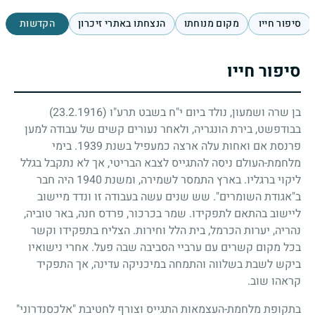
סיפור חייו
מקום מנוחתו
הנצחתו באתרי זיכרון
הקדשות
סיפור חייו
בן שרה ושמעון, נולד ביום י"ח בשבט תרע"ו
(23.2.1916)
בבודפשט, בירת הונגריה, ולאחר נעורים קשים של עבודה למען
פרנסת אם ואחות עלה ארצה כמעפיל בשנת
1939
. בימי
מלחמת-העולם ניסה להתגייס לצבא הבריטי, אך לא נתקבל בגלל
ליקוי ברגליו. בארץ התמסר לשמירה, ומשנת
1940
היה חבר
ב"אגודת השומרים". שש שנים עשה בעבודה זו ונדד מיישוב
ליישוב בהתאם לתפקידו. שמר בכרכור, פרדס חנה, באר טוביה,
נהריה, יערות הכרמל, בית הלל וחירות. הצליח בתפקידו וקשר
בכל מקום קשרים עם ערביי הסביבה שבה פעל. אחרי נישואיו
ביקש לשבת בשלווה והתמחה במיכניקה עדינה, אך התפקיד
קראהו שוב.
בתקופת מלחמת-העצמאות התגייס וצורף לחטיבת "אלכסנדרוני"