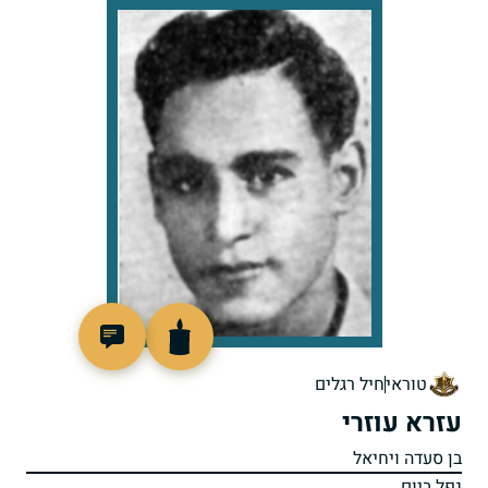
88060
טוראי
חיל רגלים
עזרא עוזרי
בן סעדה ויחיאל
נפל ביום