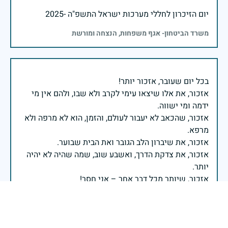
יום הזיכרון לחללי מערכות ישראל התשפ"ה -2025
משרד הביטחון- אגף משפחות, הנצחה ומורשת
אזכור, את אלו שיצאו עימי לקרב ולא שבו, ולהם אין מי
אזכור, שהכאב לא יעבור לעולם, והזמן, הוא לא מרפה ולא
אזכור, את צדקת הדרך, ואשבע שוב, שמה שהיה לא יהיה
ביום הזה, אני נתקף געגוע לדמותם, לחיתוך דיבורם,
ומדליק נר לזיכרון דרכם ומורשתם!