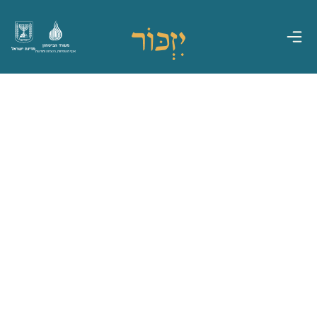
משרד הביטחון
מדינת ישראל
אגף משפחות, הנצחה ומורשת