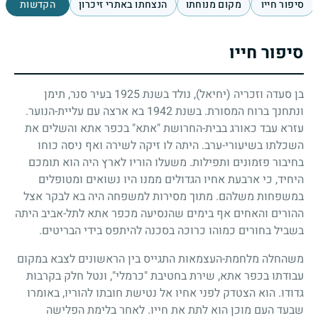
סיפור חייו
מקום מנוחתו
הנצחתו באתרי זיכרון
הקדשות
סיפור חייו
בן סעדה וזכריה (יחיאל), נולד בשנת
1925
בעיר סנר, תימן
ונתחנך ברוח המסורת. בשנת
1942
בא ארצה עם עליית-הנוער.
עזרא עבד כאורג בבית-החרושת "אתא" בכפר אתא והשלים את
השכלתו בשיעורי-ערב. היתה לו זיקה לשירה ואף ניסה כוחו
בחיבור פזמונים ותפילות. משעלו הוריו לארץ היה הוא תומכם
היחיד, כי ארבעת אחיו הגדולים ממנו היו נשואים ומטופלים
במשפחות משלהם. מתוך מסירות למשפחה היה בא לבקר אצל
ההורים והאחים אף בימים שהנסיעה מכפר אתא לתל-אביב היתה
בשביל בחורים כמוהו כרוכה בסכנה להיתפס בידי הבריטים.
משהחלה מלחמת-העצמאות התגייס בין הראשונים לצבא במקום
עבודתו בכפר אתא, שירת בחטיבת "כרמלי", ונטל חלק בקרבות
גדודו. הוא הצטדק לפני אחיו אל נטישת חובתו להוריו, באומרו
שבעד העם מוכן הוא לתת את חייו. לאחר בלימת הפלישה