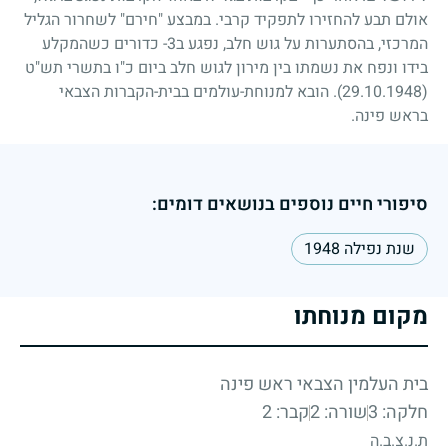
אולם תבע להחזירו לתפקיד קרבי. במבצע "חירם" לשחרור הגליל
המרכזי, בהסתערות על גוש חלב, נפגע ב
3
- כדורים כשהמקלע
בידו ונפח את נשמתו בין מירון לגוש חלב ביום כ"ו בתשרי תש"ט
(29.10.1948)
. הובא למנוחת-עולמים בבית-הקברות הצבאי
בראש פינה.
סיפורי חיים נוספים בנושאים דומים:
שנת נפילה 1948
מקום מנוחתו
בית העלמין הצבאי ראש פינה
חלקה: 3
שורה: 2
קבר: 2
ת.נ.צ.ב.ה