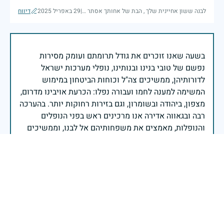
לבנה ששון אחיינית שלך , הבת של אחותך אסתר ז"ל
|
29 באפריל 2025
דיווח
בשעה שאנו זוכרים את גודל תרומתם ועומק מסירות
נפשם של טובי בנינו ובנותינו, נופלי מערכות ישראל
לדורותיהן, ממשיכים צה"ל וכוחות הביטחון במימוש
המשימה למענה לחמו ועבורה נפלו: הכרעת אויבינו מדרום,
מצפון, ביהודה ובשומרון, וגם בזירות רחוקות יותר. בהערכה
רבה ובגאווה אדירה אנו מרכינים ראש בפני הנופלים
והנופלות, מאמצים את משפחותיהם אל לבנו, וממשיכים
במשימה להבטחת קיומה של ישראל לדורי דורות. יחד
נעשה ונצליח.
שר הביטחון ישראל כ"ץ
זיכרון חללינו מהווה עבורנו צו חיים, להמשיך ולפעול