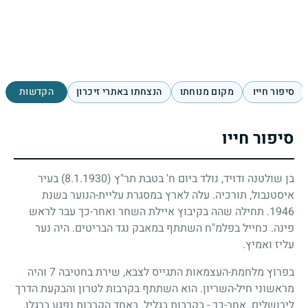
סיפור חייו
מקום מנוחתו
הנצחתו באתרי זיכרון
הקדשות
סיפור חייו
בן שולטנה ודויד, נולד ביום ח' בטבת תר"ץ
(8.1.1930)
בעיר
איסטנבול, תורכיה. עלה לארץ במסגרת עליית-הנוער בשנת
1946
. תחילה שהה בקיבוץ איילת השחר ואחר-כך עבר לראש
פינה. כחייל בפלמ"ח השתתף במאבק נגד הבריטים. היה נער
עליז ואמיץ.
בפרוץ מלחמת-העצמאות התגייס לצבא, שירת בחטיבה
7
והיה
מראשוני חיל-השריון. הוא השתתף בקרבות לטרון והבקעת הדרך
לירושלים. אחר-כך - בקרבות בגליל. באחד הקרבות נפגע ברגלו,