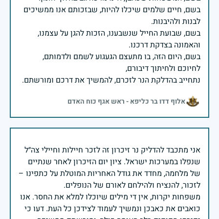
בשם, חיים שלמים שיכלו להיות, שבזכותם אנו ממשיכים
בשם, שבועת החייל שנשבענו, הזכות להגן על עצמנו,
בשם, היום הזה, בו מתעצם הגעגוע לשמם ולדמותם,
נתחייב בהדלקת הנר לזכרם, להמשיך את דרכם ומורשתם.
אלוף דדו בר כליפא - ראש אגף כוח האדם
אני מתכבד להדליק נר זיכרון זה לזכר חיילות וחיילי צה״ל
שנפלו במערכות ישראל. ציון יום הזיכרון לאחר שנתיים
של מלחמה, מחדד את גודל האחריות המוטלת על כתפינו –
משפחות יקרות, אין די מילים שיוכלו למלא את החסר. אנו
כואבים את כאבכן ונמשיך לעמוד לצידכן כל העת. דעו כי