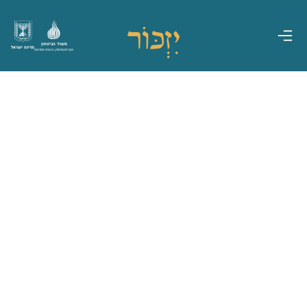
משרד הביטחון
מדינת ישראל
אגף משפחות, הנצחה ומורשת