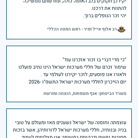
יקירכן חקוקים בלב האומה כולה, ומורשתם ממשיכה
יהי זכר הנופלים ברוך.
רב אלוף אייל זמיר - ראש המטה הכללי
שימור זכרם של חללי מערכות ישראל הינו נתיב פועלנו
יום הזיכרון לחללי מערכות ישראל התשפ"ו -2026
משרד הביטחון- אגף משפחות, הנצחה ומורשת
עוצמתה וחוסנה של ישראל נשענים מאז ומעולם על טובי
בניה ובנותיה, חללי מערכות ישראל לדורותיהן, אשר בזכות
מסירות נפשם ודבקותם במשימה אנו מצליחים לעמוד