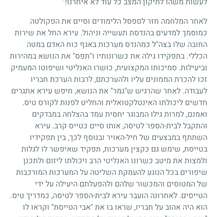
לעשות משהו לתיקון המצב כל עוד לא איחרנו!"
לאחר המלחמה חזר לספסל הלימודים וסיים את הפקולטה
כמוסמך למדעים בהנדסת תעשייה וניהול. עירא החל את שירות
החובה שלו בצה"ל כמהנדס מערכות באגף כוח האדם במטה
הכללי. בתפקידו גילה את כשרונותיו ו"תפס" את הנושא במהירות
וביעילות. סמיכותו המקצועית, כושרו האנליטי ושיפוטו המעמיק
זכו להכרת הממונים עליו ולהערכתם, לרבות הערכת חבריו
לעבודה. לאחר שהרגיש ש"גמר" את הנושא, חיפש עירא אתגרים
חדשים ליכולתו האינטלקטואלית והחליט לפנות לקורס טיס.
ואמנם, למרות גילו המבוגר יחסית עמד בהצלחה במבדקים
והתקבל לבית-הספר לטיסה, אותו סיים כטייס קרב. עירא
השתתף במבצעים של חיל-האויר ובנוסף לכך, בין תפקידיו
בטייסת, שימש גם כקצין מערכות, תפקיד שאיפשר לו לגלות
ולמצות את מיטב כשרונו האנליטי הרב ויכולתו ליזום ולתכנן
שיפורים בכל הנוגע להעמקת השליטה על המערכות המורכבות
של המטוסים והמכשור שלהם ולהפעלתם היעילה על ידי
הטייסים. לאחרונה הועבר עירא לבית-הספר לטיסה, כמדריך טיס.
הוא היה אהוב על חבריו, שראו בו את "אבי הטייסת" וקראו לו