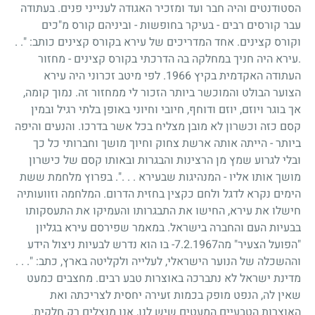
הסטודנטים והיה חבר ועד ומזכיר האגודה לענייני פנים. בעתודה
עבר קורסים רבים - בעיקר בחופשות - וביניהם קורס מ"כים
וקורס קצינים. אחד המדריכים של עירא בקורס קצינים כותב: ". .
.עירא היה חניך במחלקה בה הדרכתי בקורס קצינים - מחזור
העתודה האקדמית בקיץ
1966
. לפי מיטב זכרוני היה עירא
הצוער הבולט והמוכשר ביותר הזכור לי ממחזור זה. נמוך קומה,
אך בוגר ויוזם, יוזם ודוחף, חיובי וחיוני באופן בלתי רגיל ובמין
קסם כזה וכשרון לא מובן מצליח בכל אשר בדרכו. והנעים והיפה
ביותר - הייתה אותה ארשת צחוק וחיוך מושך וחברותי כל כך
ובלי לגרוע שמץ מן הרצינות והבגרות ובאותו קסם של כישרון
מושך אותו אליו - המנהיגות שבעירא . . .". בפרוץ מלחמת ששת
הימים נקרא לדגל ולחם כקצין בחזית הדרום. המלחמה וזוועותיה
חישלו את עירא, החישו את התבגרותו והעמיקו את התעסקותו
בבעיות העם והחברה בישראל. במאמר שפירסם עירא בגליון
"הפועל הצעיר" מה
7.2.1967
- בו הוא נדרש לבעיות ניצול הידע
וההשכלה של הנוער הישראלי, לעלייה ולקליטה בארץ, כתב: ". . .
מדינת ישראל לא נתברכה באוצרות טבע רבים. מחצבים כמעט
שאין לה, הנפט מופק בכמות זעירה יחסית לצריכתה ואת
האוצרות הטבעיים המעטים שיש לנו, אנו מנצלים רק חלקית.