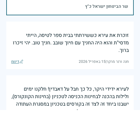
שר הביטחון ישראל כ"ץ
זוכרת את עירא כששירתתי בבית ספר לטיסה, הייתי
מדסי"ת והוא היה החניך עם חיוך שובב .חניך טוב. יהי זיכרו
ברוך.
חנה ורנר מרקר
|
15 באפריל 2026
דיווח
לעירא ידידי היקר, כל כך חבל על דאבדין! חלקנו ימים
ולילות בהכנה לבחינות הכניסה לטכניון (בחינות הקונקורס),
ישבנו ביחד זה לצד זה בקורסים בטכניון במסגרת העתודה
האקדמית, התכוננו ביחד לבחינות, השתתפנו ביחד בצעדת
ארבעת הימים בואכה ירושלים, חיזרנו אחר אותן בנות,
ונלחמנו ביחד בחזית הדרום במלחמת ששת הימים. וכן, גם
היינו ביחד בועד של אגודת הסטודנטים בטכניון ויחד ארגנו