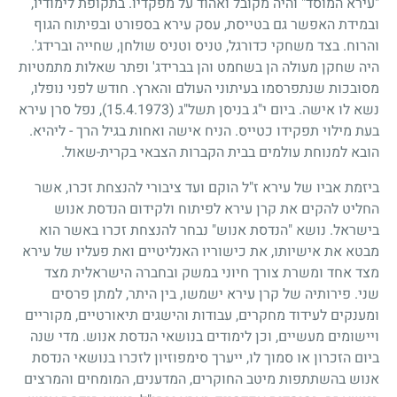
"עירא המוסד" והיה מקובל ואהוד על מפקדיו. בתקופת לימודיו,
ובמידת האפשר גם בטייסת, עסק עירא בספורט ובפיתוח הגוף
והרוח. בצד משחקי כדורגל, טניס וטניס שולחן, שחייה וברידג'.
היה שחקן מעולה הן בשחמט והן בברידג' ופתר שאלות מתמטיות
מסובכות שנתפרסמו בעיתוני העולם והארץ. חודש לפני נופלו,
נשא לו אישה. ביום י"ג בניסן תשל"ג
(15.4.1973)
, נפל סרן עירא
בעת מילוי תפקידו כטייס. הניח אישה ואחות בגיל הרך - ליהיא.
הובא למנוחת עולמים בבית הקברות הצבאי בקרית-שאול.
ביזמת אביו של עירא ז"ל הוקם ועד ציבורי להנצחת זכרו, אשר
החליט להקים את קרן עירא לפיתוח ולקידום הנדסת אנוש
בישראל. נושא "הנדסת אנוש" נבחר להנצחת זכרו באשר הוא
מבטא את אישיותו, את כישוריו האנליטיים ואת פעליו של עירא
מצד אחד ומשרת צורך חיוני במשק ובחברה הישראלית מצד
שני. פירותיה של קרן עירא ישמשו, בין היתר, למתן פרסים
ומענקים לעידוד מחקרים, עבודות והישגים תיאורטיים, מקוריים
ויישומים מעשיים, וכן לימודים בנושאי הנדסת אנוש. מדי שנה
ביום הזכרון או סמוך לו, ייערך סימפוזיון לזכרו בנושאי הנדסת
אנוש בהשתתפות מיטב החוקרים, המדענים, המומחים והמרצים