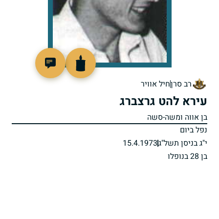
93325
רב סרן
חיל אוויר
עירא להט גרצברג
בן אווה ומשה-סשה
נפל ביום
י"ג בניסן תשל"ג
15.4.1973
בן 28 בנופלו