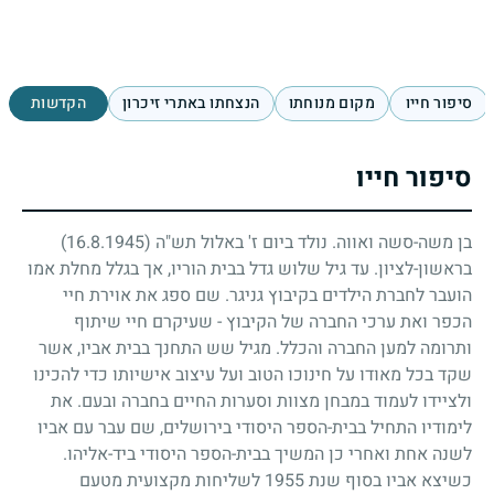
סיפור חייו
מקום מנוחתו
הנצחתו באתרי זיכרון
הקדשות
סיפור חייו
בן משה-סשה ואווה. נולד ביום ז' באלול תש"ה
(16.8.1945)
בראשון-לציון. עד גיל שלוש גדל בבית הוריו, אך בגלל מחלת אמו
הועבר לחברת הילדים בקיבוץ גניגר. שם ספג את אוירת חיי
הכפר ואת ערכי החברה של הקיבוץ - שעיקרם חיי שיתוף
ותרומה למען החברה והכלל. מגיל שש התחנך בבית אביו, אשר
שקד בכל מאודו על חינוכו הטוב ועל עיצוב אישיותו כדי להכינו
ולציידו לעמוד במבחן מצוות וסערות החיים בחברה ובעם. את
לימודיו התחיל בבית-הספר היסודי בירושלים, שם עבר עם אביו
לשנה אחת ואחרי כן המשיך בבית-הספר היסודי ביד-אליהו.
כשיצא אביו בסוף שנת
1955
לשליחות מקצועית מטעם