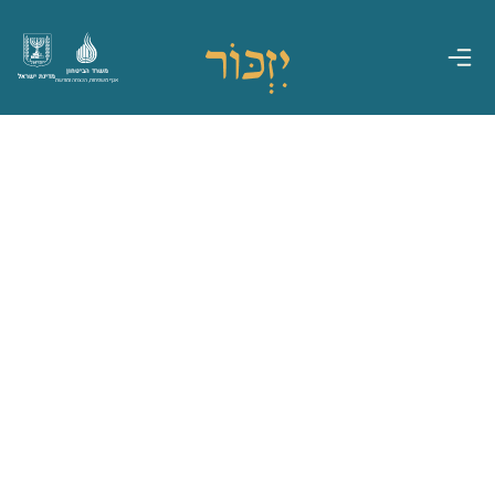
משרד הביטחון
מדינת ישראל
אגף משפחות, הנצחה ומורשת