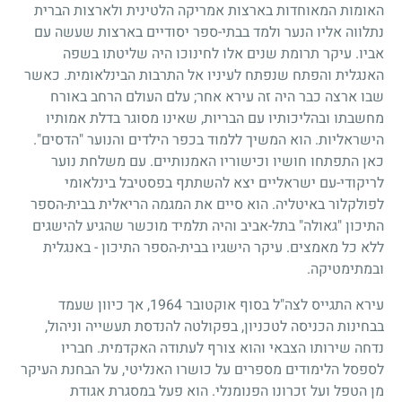
האומות המאוחדות בארצות אמריקה הלטינית ולארצות הברית
נתלווה אליו הנער ולמד בבתי-ספר יסודיים בארצות שעשה עם
אביו. עיקר תרומת שנים אלו לחינוכו היה שליטתו בשפה
האנגלית והפתח שנפתח לעיניו אל התרבות הבינלאומית. כאשר
שבו ארצה כבר היה זה עירא אחר
;
עלם העולם הרחב באורח
מחשבתו ובהליכותיו עם הבריות, שאינו מסוגר בדלת אמותיו
הישראליות. הוא המשיך ללמוד בכפר הילדים והנוער "הדסים".
כאן התפתחו חושיו וכישוריו האמנותיים. עם משלחת נוער
לריקודי-עם ישראליים יצא להשתתף בפסטיבל בינלאומי
לפולקלור באיטליה. הוא סיים את המגמה הריאלית בבית-הספר
התיכון "גאולה" בתל-אביב והיה תלמיד מוכשר שהגיע להישגים
ללא כל מאמצים. עיקר הישגיו בבית-הספר התיכון - באנגלית
ובמתימטיקה.
עירא התגייס לצה"ל בסוף אוקטובר
1964
, אך כיוון שעמד
בבחינות הכניסה לטכניון, בפקולטה להנדסת תעשייה וניהול,
נדחה שירותו הצבאי והוא צורף לעתודה האקדמית. חבריו
לספסל הלימודים מספרים על כושרו האנליטי, על הבחנת העיקר
מן הטפל ועל זכרונו הפנומנלי. הוא פעל במסגרת אגודת