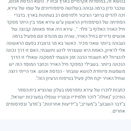
בנושא זה, במוסדות אקדמיים בארץ ובחו"ל. נושא הנדסת אנוש,
שכבר נדון ברמה גבוהה בשלושה סימפוזיונים על שמו של עירא,
זכה להדים ברחבי הציבור ולפרסום רב בעתונות בארץ. בדברי
הפתיחה של הסימפוזיון הראשון ע"ש עירא אמר בין היתר מפקד
חיל האויר האלוף ב' פלד: ".. עירא היה אחד מאותה קבוצה של
אנשים נדירים בחיל האויר, שהיה גם מהנדס וגם מפעיל ברמה
הגבוהה ביותר שאני מכיר. כאשר בא מר גרצברג בפעם הראשונה
אלי לראיון, האמת היא שעצרתי לרגע וחשבתי, האם זו דרך נכונה
להנציח? לא חשבתי הרבה זמן והגעתי למסקנה שאולי זו הדרך
הנכונה ביותר. בשבילי כמפקד חיל האויר וכחבר המוסד הזה יש
משמעות מיוחדת לנושא שנבחר - הנדסת אנוש. אני הייתי רוצה
שחיל האויר יקח חלק פעיל בטיפוח הרעיון הזה".
כתבות לזכרו של עירא נתפרסמו בעלון שהוציא בית-הספר
התיכון "גאולה" לזכר תלמידיו ובוגריו שנפלו במערכות ישראל
;
ב"דבר השבוע
;"
ב"מעריב
;"
ב"ידיעות אחרונות
;"
ב"מדע" ובפרסומים
אחרים.