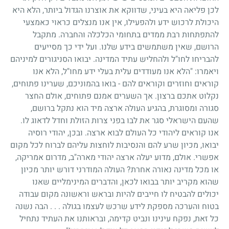
לכן פליאה היא בעיני, שדווקא את אוצרנו הגדול ביותר, הלא היא
היכולת לרכוש ידע ולהפעילו, אין אנו מנצלים כראוי כאמצעי
להתפתחות רבת ממדים בתחומי הכלכלה והחברה. מתקבל
הרושם, שאין משתמשים בידע שלנו. ועל ידי כך מסייעים
להבריחו לחו"ל ולהחליש עתיד המדינה. יבואו הסניגורים למיניהם
ויאמרו: "הלא אנו מעודדים עלית בעלי ידע מחו"ל, הלא אנו
קוראים וחוזרים וקוראים להם - בואו בהמוניכם, שערינו פתוחים,
נקלוט אתכם ברצון. אך השערים אמנם פתוחים, אולם החצר
סגורה ומסוגרת, בהגיע העולה ארצה מיד הוא נתקל ברושם,
שהעם הישראלי סגר את לבו בפני צרות הזולת וחדל לדאוג לו.
אנו קוראים ליהודי כל העולם לבוא ארצה. ובכן, יהודי רוסיה
יבואו, מכיון שרע להם והנסיבות לוחצות עליהם לברוח לכל מקום
אפשרי. אולם, מדוע יעלה ארצה יהודי מארה"ב, מדרום אמריקה,
או מכל מדינה נאורה אחרת? העולה המודרני דורש יותר מכיון
שהוא מקריב יותר בבואו לכאן, והדברים המינימליים שאנו
יכולים להבטיח לו חייבים להיות ובראש וראשונה מקום עבודה
בטוח והערכה מספקת לידע שרכש לעצמו בגולה . . . הבה נשנה
כל זאת, נפקח עינינו ונביט קדימה, ובראותנו את העתיד נתחיל