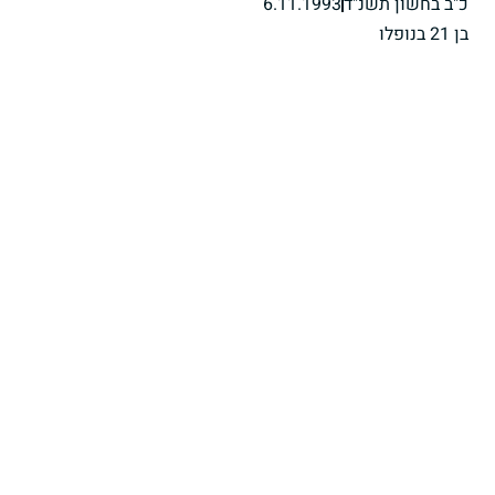
כ"ב בחשון תשנ"ד
6.11.1993
בן 21 בנופלו