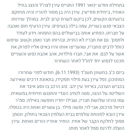
בתחילת חודש ינואר
1991
התגייס עירן לצה"ל והוצב בחיל
האוויר, ביחידת מודיעין. עירן היה בן מסור להוריו והיה מחזקם
ברגעיהם הקשים, לכן ביקש לשרת קרוב לבית. במהלך שירותו
הצבאי פגש בשרית, עמה בילה בנעימים. עירן הרעיף חום ואהבה
על חברתו, הפתיע אותה בבישולים בהם התמחה וידע לעודד
ולתמוך. גם את חבריו לא הזניח, ובהיותו חבר נאמן וקשוב שימש
כותל לרבים מחבריו, שהעריצו אותו והיו באים אליו לפרוק את
אשר על לבם. את אבי, חברו מילדות, אהב אהבת נפש והשניים
תכננו לנסוע יחד לחו"ל לאחר השחרור.
ביום כ"ב בחשוון תשנ"ד
(6.11.1993)
, חודש לפני שחרורו
המתוכנן, נפל עירן בעת מילוי תפקידו, בתאונת דרכים שאירעה
בכביש הערבה, באיזור עין יהב. נהג הרכב בו נסע איבד את
השליטה על ההגה, סטה לנתיב הנגדי והתנגש חזיתית במשאית.
עמו נהרגו שלושת חבריו, שבילו יחדיו חופשה באילת: סמ"ר
דניאל מרכוס, אבי לוי, ומשה מילר. בן עשרים ואחת היה בנופלו.
עירן הובא למנוחת עולמים בבית העלמין הצבאי בחולון, ונטמן
סמוך לחלקת הקבר של אחיו. הותיר אחריו הורים ואחות. עירן
הועלה לדרגת סמל לאחר מותו.