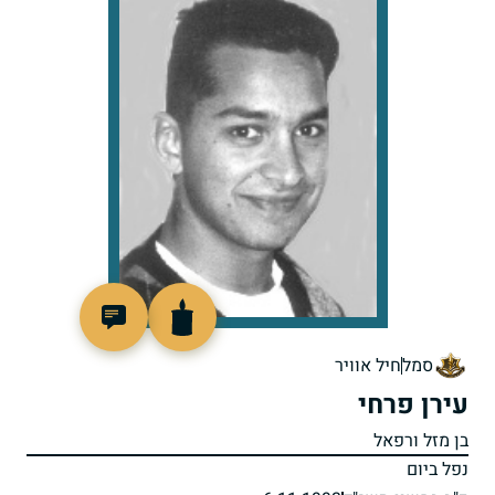
513815
סמל
חיל אוויר
עירן פרחי
בן מזל ורפאל
נפל ביום