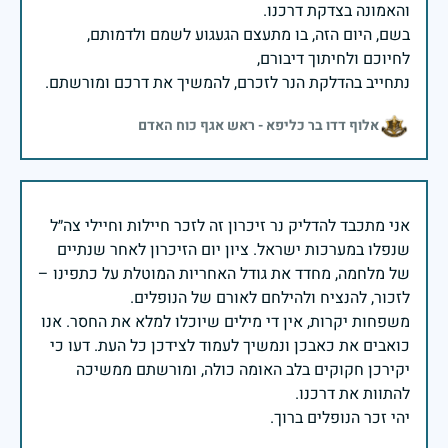
בשם, היום הזה, בו מתעצם הגעגוע לשמם ולדמותם,
נתחייב בהדלקת הנר לזכרם, להמשיך את דרכם ומורשתם.
אלוף דדו בר כליפא - ראש אגף כוח האדם
אני מתכבד להדליק נר זיכרון זה לזכר חיילות וחיילי צה״ל
שנפלו במערכות ישראל. ציון יום הזיכרון לאחר שנתיים
של מלחמה, מחדד את גודל האחריות המוטלת על כתפינו –
משפחות יקרות, אין די מילים שיוכלו למלא את החסר. אנו
כואבים את כאבכן ונמשיך לעמוד לצידכן כל העת. דעו כי
יקירכן חקוקים בלב האומה כולה, ומורשתם ממשיכה
יהי זכר הנופלים ברוך.