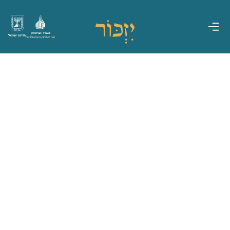
משרד הביטחון
מדינת ישראל
אגף משפחות, הנצחה ומורשת