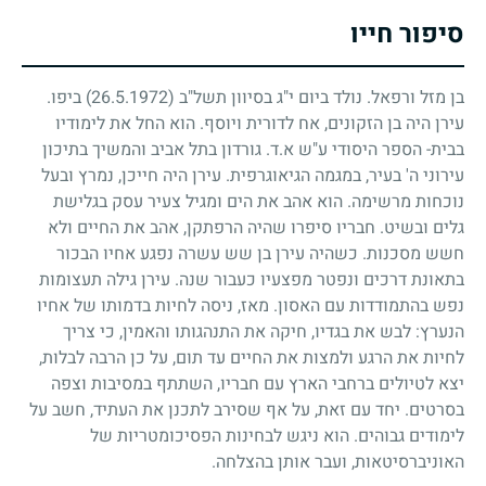
סיפור חייו
בן מזל ורפאל. נולד ביום י"ג בסיוון תשל"ב
(26.5.1972)
ביפו.
עירן היה בן הזקונים, אח לדורית ויוסף. הוא החל את לימודיו
בבית- הספר היסודי ע"ש א.ד. גורדון בתל אביב והמשיך בתיכון
עירוני ה' בעיר, במגמה הגיאוגרפית. עירן היה חייכן, נמרץ ובעל
נוכחות מרשימה. הוא אהב את הים ומגיל צעיר עסק בגלישת
גלים ובשיט. חבריו סיפרו שהיה הרפתקן, אהב את החיים ולא
חשש מסכנות. כשהיה עירן בן שש עשרה נפגע אחיו הבכור
בתאונת דרכים ונפטר מפצעיו כעבור שנה. עירן גילה תעצומות
נפש בהתמודדות עם האסון. מאז, ניסה לחיות בדמותו של אחיו
הנערץ: לבש את בגדיו, חיקה את התנהגותו והאמין, כי צריך
לחיות את הרגע ולמצות את החיים עד תום, על כן הרבה לבלות,
יצא לטיולים ברחבי הארץ עם חבריו, השתתף במסיבות וצפה
בסרטים. יחד עם זאת, על אף שסירב לתכנן את העתיד, חשב על
לימודים גבוהים. הוא ניגש לבחינות הפסיכומטריות של
האוניברסיטאות, ועבר אותן בהצלחה.