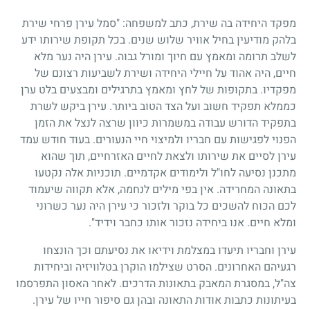
מפקד היחידה בה שירת, כתב למשפחה: "סמל עירן פרחי שירת
בלהק מודיעין בחיל אוויר שלוש שנים. בכל תקופת שירותו ידע
לשלב תרומה ומאמץ עם חיוך ומורל גבוה. עירן היה נער מלא
חיים, היה אהוד על חיילי היחידה ושירת לשביעות רצונם של
מפקדיו. בתקופות של לחץ ומאמץ בתרגילים ומבצעים בלט ערן
כממלא תפקיד חשוב ועל הצד הטוב ביותר. עירן ביקש לשרת
בתפקיד הדורש עבודה במשמרות כיוון שרצה לנצל את הזמן
הפנוי לפגישות עם חבריו ולמיצוי חיי הנעורים. בעוד חודש עמד
עירן לסיים את שירותו ולצאת לחיים האזרחיים, תוך שהוא
מתכנן נסיעה לחו"ל ולימודים אקדמיים. תוכניות אלה נקטעו
בתאונה המחרידה. אין בפי מילים לנחמה, אלא תקווה שיעמוד
לכם הכוח להשכים כל בוקר ולזכור כי עירן היה נער כשרוני
ומלא חיים. אנו ביחידה נזכור אותו כחבר וידיד".
עירן וחבריו תיעדו במצלמת וידיאו את נסיעתם וכך הונצחו
רגעיהם האחרונים. הסרט שצילמו הוקרן בטלוויזיה וביחידות
צה"ל, במסגרת המאבק בתאונות הדרכים. לאחר האסון התפרסמו
בעיתונות כתבות אודות התאונה ובהן גם סיפור חייו של עירן.