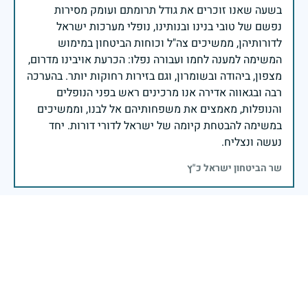
בשעה שאנו זוכרים את גודל תרומתם ועומק מסירות
נפשם של טובי בנינו ובנותינו, נופלי מערכות ישראל
לדורותיהן, ממשיכים צה"ל וכוחות הביטחון במימוש
המשימה למענה לחמו ועבורה נפלו: הכרעת אויבינו מדרום,
מצפון, ביהודה ובשומרון, וגם בזירות רחוקות יותר. בהערכה
רבה ובגאווה אדירה אנו מרכינים ראש בפני הנופלים
והנופלות, מאמצים את משפחותיהם אל לבנו, וממשיכים
במשימה להבטחת קיומה של ישראל לדורי דורות. יחד
נעשה ונצליח.
שר הביטחון ישראל כ"ץ
זיכרון חללינו מהווה עבורנו צו חיים, להמשיך ולפעול
לאורה של המורשת שהותירו לנו. אהבת המולדת מקודשת
בדם יקירנו, וביום זה, כבכל שנה, אנו מתייחדים עם זכר
חללינו, אשר נפלו במערכות ישראל למען עצמאותה
וחוסנה של מדינת ישראל.