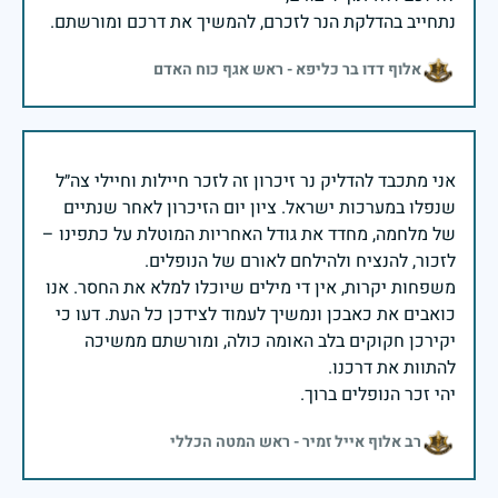
נתחייב בהדלקת הנר לזכרם, להמשיך את דרכם ומורשתם.
אלוף דדו בר כליפא - ראש אגף כוח האדם
אני מתכבד להדליק נר זיכרון זה לזכר חיילות וחיילי צה״ל
שנפלו במערכות ישראל. ציון יום הזיכרון לאחר שנתיים
של מלחמה, מחדד את גודל האחריות המוטלת על כתפינו –
משפחות יקרות, אין די מילים שיוכלו למלא את החסר. אנו
כואבים את כאבכן ונמשיך לעמוד לצידכן כל העת. דעו כי
יקירכן חקוקים בלב האומה כולה, ומורשתם ממשיכה
יהי זכר הנופלים ברוך.
רב אלוף אייל זמיר - ראש המטה הכללי