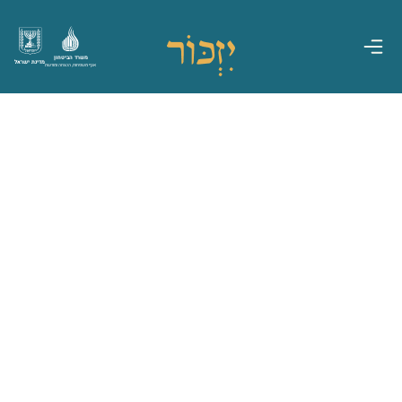
משרד הביטחון
מדינת ישראל
אגף משפחות, הנצחה ומורשת