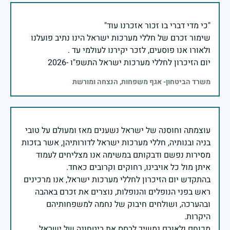
שימור זכרם של חללי מערכות ישראל הינו נתיב פועלנו
יום הזיכרון לחללי מערכות ישראל התשפ"ו -2026
משרד הביטחון- אגף משפחות, הנצחה ומורשת
עוצמתה וחוסנה של ישראל נשענים מאז ומעולם על טובי
בניה ובנותיה, חללי מערכות ישראל לדורותיהן, אשר בזכות
מסירות נפשם ודבקותם במשימה אנו מצליחים לעמוד
בהתקדש יום הזיכרון לחללי מערכות ישראל, אנו מרכינים
ראש בפני הנופלים והנופלות, נוצרים את זכרם באהבה
ובהערכה, ושולחים חיבוק של נחמה למשפחותיהם
מכוחם ולאורם נמשיך לבסס את ביטחונה של ישראל