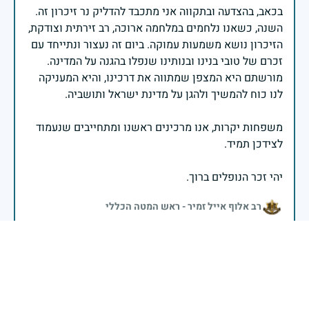
בכאב, בהצדעה ובתקווה אני מתכבד להדליק נר זיכרון זה.
השנה, כשאנו נלחמים במלחמה ארוכה, רב זירתית וצודקת,
הזיכרון נושא משמעות עמוקה. ביום זה נעצור ונתייחד עם
זכרם של טובי בנינו ובנותינו שנפלו בהגנה על המדינה.
מורשתם היא המצפן שמתווה את דרכינו, והיא המעניקה
משפחות יקרות, אנו מרכינים ראשנו ומתחייבים שנעמוד
יהי זכר הנופלים ברוך.
רב אלוף אייל זמיר - ראש המטה הכללי
בשעה שאנו זוכרים את גודל תרומתם ועומק מסירות
נפשם של טובי בנינו ובנותינו, נופלי מערכות ישראל
לדורותיהן, ממשיכים צה"ל וכוחות הביטחון במימוש