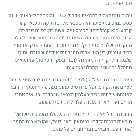
סטריאופונית.
עמוס גויס לצה"ל במחצית אפריל
1972
והוצב לחיל-האויר. שנה
עסק עמוס במקצועו והיה טכנאי-אלקטרוניקה וטכנאי קשר-
קרקע, הוא קיבל זימון לקורס-טיס, עשה בקורס זה פרק-זמן
ארוך, סיים לטוס במטוס-האימונים 'פוגה מגיסטר' ועבר לשלב
מתקדם - שלב ה'סקייהוק'. מדברי חברו: "התחיל פרק הטיסות.
רבים עוזבים, בין הנשארים מתבלטים אחדים ובתוכם עמוס
ש'צפויה לו קריירה מזהירה' (דברי מפקד הטייסת) עמוס אינו
מתהלל בהישגיו ומתבלט בצניעותו".
ביום כ"ו בטבת תשל"ה
(9.1.1975)
- חודשיים בלבד לפני שעמד
לסיים את הקורס, נפל פרח-טיס עמוס בעת מילוי תפקידו. הובא
למנוחת-עולמים בבית-העלמין הצבאי שבחדרה. השאיר אחריו
הורים ואח. לאחר נפלו הועלה לדרגת סגן-משנה.
בחוברת 'בכל מאודם', יד לבני-חדרה שנפלו במערכות ישראל,
מובאים דברים לזכרו
;
בביטאון 'מעט לעת', שהוציא בית-הספר
'אחד-העם', מובאים דברי חברים על עמוס.