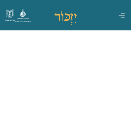
משרד הביטחון
מדינת ישראל
אגף משפחות, הנצחה ומורשת