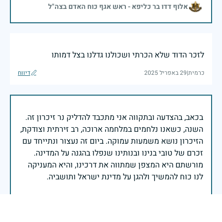
אלוף דדו בר כליפא - ראש אגף כוח האדם בצה"ל
לזכר הדוד שלא הכרתי ושכולנו גדלנו בצל דמותו
כרמית
|
29 באפריל 2025
דיווח
בכאב, בהצדעה ובתקווה אני מתכבד להדליק נר זיכרון זה.
השנה, כשאנו נלחמים במלחמה ארוכה, רב זירתית וצודקת,
הזיכרון נושא משמעות עמוקה. ביום זה נעצור ונתייחד עם
זכרם של טובי בנינו ובנותינו שנפלו בהגנה על המדינה.
מורשתם היא המצפן שמתווה את דרכינו, והיא המעניקה
משפחות יקרות, אנו מרכינים ראשנו ומתחייבים שנעמוד