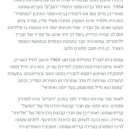
1954
. הוא למד בבית-הספר היסודי "רמב"ם" בקרית-שמונה
ואחרי-כן סיים שם את לימודיו בבית-הספר התיכון "המתמיד".
הוא היה תלמיד חרוץ ושקדן. מחנכו מעיד עליו, שהיה צנוע
ושקט ואהוב על חבריו. שתי תכונות יסוד היו נטועות בו מילדותו:
תום לב ועזרה הדדית
;
בשל כך היה אהוב על מוריו ועל חבריו
ללימודים. עמוס היה חבר בתנועת הצופים ובתנועת השומר
הצעיר. כן היה חובב ספורט נלהב.
עמוס גויס לצה"ל בתחילת פברואר
1969
והוצב לחיל השריון.
לאחר סיום הטירונות התנדב לסיירת שריון. הוא היה חייל מסור
לתפקידו ושימש דוגמא לחבריו במזגו הטוב ובצייתנותו. בתעודת
ההערכה, שניתנה לו ערב שחרורו מן השירות הסדיר, נכתב:
"עמוס הוא חייל ממושמע, בעל יזמה ואחראי".
לאחר גמר שירותו הסדיר למד במכון "וינגייט" והיה למדריך
ספורט. הוא נמנה עם חברי קבוצת הכדורסל של "הפועל"
קרית-שמונה ואחרי-כן עם חברי קבוצת הכדורסל של "אליצור"
בעיירה. הוא הרבה לשחק גם כדורגל וכדורעף. לימים נתמנה
לרכז הספורט בעיירה קריית-שמונה. תחביביו האחרים היו