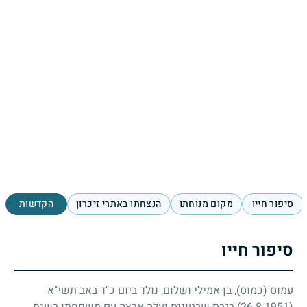
סיפור חייו
מקום מנוחתו
הנצחתו באתרי זיכרון
הקדשות
סיפור חייו
עמוס (כמוס), בן אמילי ושלום, נולד ביום כ"ד באב תשי"א
(26.8.1951)
בגבס שבטוניס ועלה ארצה עם משפחתו בשנת