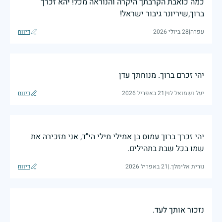
כמה כואבת הקרבתך היקרה והנוראה מכל! יהא זכרך
ברוך,שיריונר גיבור ישראל!
עפרה
|
28 ביולי 2026
דיווח
יהי זכרם ברוך. מנוחתך עדן
יעל ושמואל לוי
|
21 באפריל 2026
דיווח
יהי זכרך ברוך עמוס בן אמילי מילי הי"ד, אני מזכירה את
שמו בכל שבת בתהילים.
נורית אלימלך.
|
21 באפריל 2026
דיווח
נזכור אותך לעד.