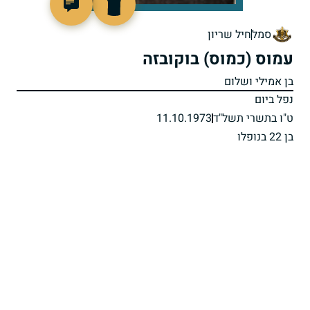
95148
סמל
חיל שריון
עמוס (כמוס) בוקובזה
בן אמילי ושלום
נפל ביום
ט"ו בתשרי תשל"ד
11.10.1973
בן 22 בנופלו