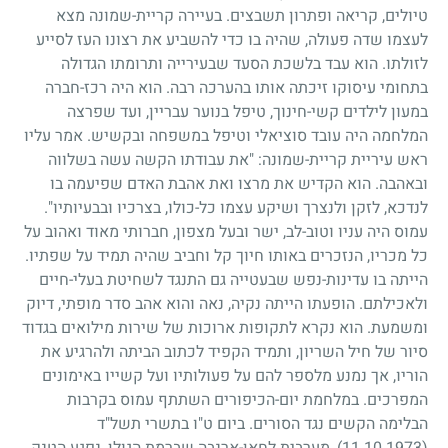
טיולים, קריאה ופתרון תשבצים. בעיירה קריית-שמונה מצא
לעצמו שדה פעולה, שהיה בו כדי להשביע את רצונו העז לסייע
לזולתו. הוא עבד בלשכת הסעד שבעירייה ותרומתו הגדולה
בתחומי עיסוקו זיכתה אותו בהערכה רבה. הוא היה רכז-חברה
במעון לילדים קשי-חינוך, טיפל בנוער עבריין, ועד שפרצה
המלחמה היה עובד סוציאלי וטיפל במשפחה ובקשיש. אמר עליו
ראש עיריית קריית-שמונה: "את עבודתו הקשה עשה בשלווה
ובאהבה. הוא הקדיש את מרצו ואת אהבת האדם שפיעמה בו
לנדכא, לזקן ולנצרך ושיקע עצמו כל-כולו, בצרכיו ובבעיותיו".
עמוס היה עניו וטוב-לב, ישר ובעל מצפון, חברותי מאוד ואהוב על
כל מכריו, הנזכרים באותו חיוך קל וחביב שהיה תמיד על שפתיו.
הייתה בו עדינות-נפש שבעטייה גם התנגד לשחיטת בעלי-חיים
ולאכילתם. הופעתו הייתה נקיה, נאה והוא אהב סדר מופתי, דיוק
ומשמעת. הוא נקרא לתקופות ארוכות של שירות מילואים בגדוד
סיור של חיל השריון, ותמיד הקפיד לכתוב הביתה ולהרגיע את
הוריו, אך נמנע מלספר להם על פעולותיו ועל קשייו באימונים
המפרכים. במלחמת יום-הכיפורים השתתף עמוס בקרבות
הבלימה הקשים נגד הסורים. ביום ט"ו בתשרי תשל"ד
(11.10.1973)
, מערבית לחאן-ארנבה שברמת הגולן, נפגע הטנק