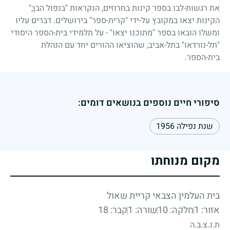
את רגשות-לבו בספר קינות בחרוזים, הנקראות "בנפול הבן
;"
הקינות יצאו במקובץ על-ידי "קרית-ספר" בירושלים. דברים עליו
ומשלו הובאו בספר "מתוכנו יצאו"
-
על תלמידי בית-הספר היסודי
"תל-נורדאו" בתל-אביב, שהוציאו ההורים יחד עם הנהלת
בית-הספר.
סיפורי חיים נוספים בנושאים דומים:
שנת נפילה 1956
מקום מנוחתו
בית העלמין הצבאי קריית שאול
אזור: 1
חלקה: 10
שורה: 1
קבר: 18
ת.נ.צ.ב.ה