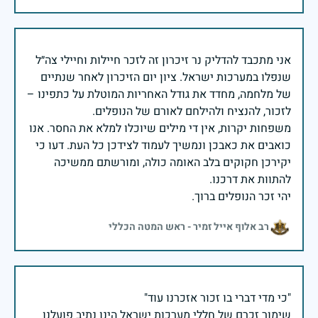
אני מתכבד להדליק נר זיכרון זה לזכר חיילות וחיילי צה״ל
שנפלו במערכות ישראל. ציון יום הזיכרון לאחר שנתיים
של מלחמה, מחדד את גודל האחריות המוטלת על כתפינו –
משפחות יקרות, אין די מילים שיוכלו למלא את החסר. אנו
כואבים את כאבכן ונמשיך לעמוד לצידכן כל העת. דעו כי
יקירכן חקוקים בלב האומה כולה, ומורשתם ממשיכה
יהי זכר הנופלים ברוך.
רב אלוף אייל זמיר - ראש המטה הכללי
שימור זכרם של חללי מערכות ישראל הינו נתיב פועלנו