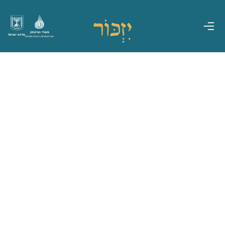
משרד הביטחון
מדינת ישראל
אגף משפחות, הנצחה ומורשת