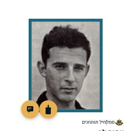
46861
סמל
חיל תותחנים