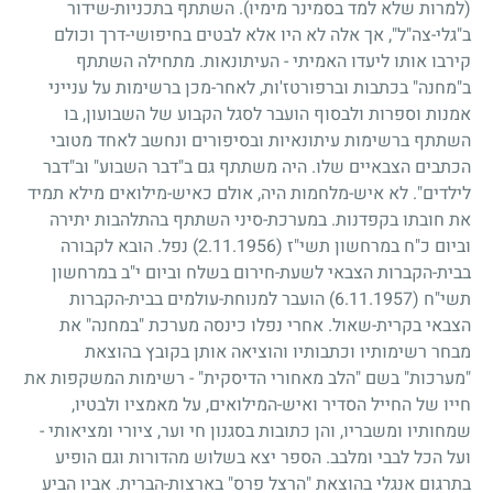
(למרות שלא למד בסמינר מימיו). השתתף בתכניות-שידור
ב"גלי-צה"ל", אך אלה לא היו אלא לבטים בחיפושי-דרך וכולם
קירבו אותו ליעדו האמיתי
-
העיתונאות. מתחילה השתתף
ב"מחנה" בכתבות וברפורטז'ות, לאחר-מכן ברשימות על ענייני
אמנות וספרות ולבסוף הועבר לסגל הקבוע של השבועון, בו
השתתף ברשימות עיתונאיות ובסיפורים ונחשב לאחד מטובי
הכתבים הצבאיים שלו. היה משתתף גם ב"דבר השבוע" וב"דבר
לילדים". לא איש-מלחמות היה, אולם כאיש-מילואים מילא תמיד
את חובתו בקפדנות. במערכת-סיני השתתף בהתלהבות יתירה
וביום כ"ח במרחשון תשי"ז
(2.11.1956)
נפל. הובא לקבורה
בבית-הקברות הצבאי לשעת-חירום בשלח וביום י"ב במרחשון
תשי"ח
(6.11.1957)
הועבר למנוחת-עולמים בבית-הקברות
הצבאי בקרית-שאול. אחרי נפלו כינסה מערכת "במחנה" את
מבחר רשימותיו וכתבותיו והוציאה אותן בקובץ בהוצאת
"מערכות" בשם "הלב מאחורי הדיסקית"
-
רשימות המשקפות את
חייו של החייל הסדיר ואיש-המילואים, על מאמציו ולבטיו,
שמחותיו ומשבריו, והן כתובות בסגנון חי וער, ציורי ומציאותי
-
ועל הכל לבבי ומלבב. הספר יצא בשלוש מהדורות וגם הופיע
בתרגום אנגלי בהוצאת "הרצל פרס" בארצות-הברית. אביו הביע