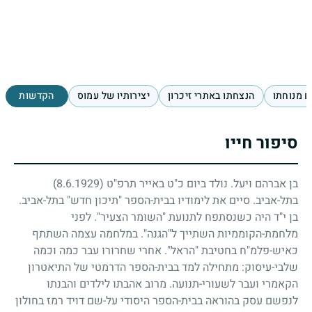
 מנוחתו
הנצחתו באתרי זיכרון
יצירותיו של עמוס
הקדשות
סיפור חייו
בן אברהם ויעל. נולד ביום כ"ט באייר תרפ"ט
(8.6.1929)
בתל-אביב. סיים את לימודיו בבית-הספר "תיכון חדש" בתל-אביב.
בן י"ד היה כשנסתפח לתנועת "השומר הצעיר". לפני
מלחמת-הקוממיות השתייך ל"הגנה". במלחמה עצמה השתתף
כאיש-פלמ"ח בחטיבת "הראל". אחרי שחרורו עבר כמה וכמה
שלבי-עיסוק: מתחילה למד בבית-הספר הדרמטי של התיאטרון
הקאמרי ועבר לשעורי-תנועה. מרוב אהבתו לילדים והבנתו
לנפשם עסק בהוראה בבית-הספר היסודי על-שם דויד רמז בחולון