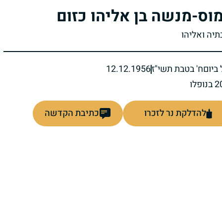
וס-מנשה בן אליהו כזום
תיה ואליהו
ביום
ח' בטבת תשי"ז
12.12.1956
להדלקת נר לזכרו
כתיבת הקדשה