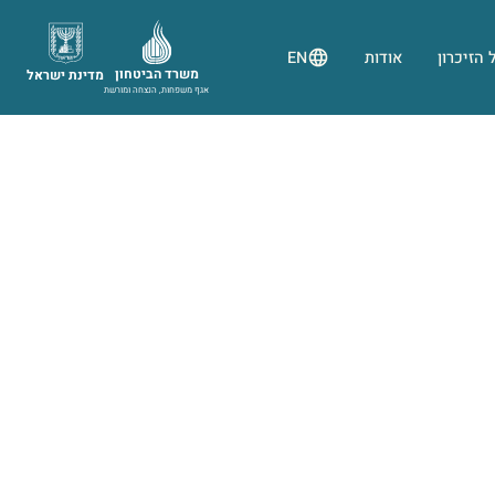
 הזיכרון
אודות
EN
משרד הביטחון
מדינת ישראל
אגף משפחות, הנצחה ומורשת