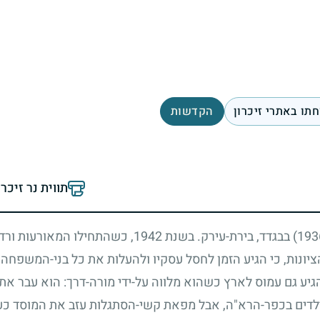
תו באתרי זיכרון
הקדשות
תווית נר זיכר
בבגדד, בירת-עירק. בשנת
1942
, כשהתחילו המאורעות ורדי
ציונות, כי הגיע הזמן לחסל עסקיו ולהעלות את כל בני-המשפחה
יע גם עמוס לארץ כשהוא מלווה על-ידי מורה-דרך: הוא עבר את גב
ד-ילדים בכפר-הרא"ה, אבל מפאת קשי-הסתגלות עזב את המוסד כ