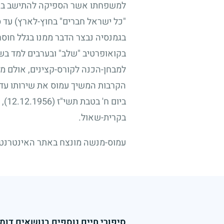
למשפחתו אשר הספיקה להתישב בינתי
"כל ישראל חברים" בחוץ-לארץ) עד סי
בגמנסיה נבצר הדבר ממנו בגלל חוס
בקואופרטיב "שלב" ובערבים למד בשע
למבחן-הכנה לקורס-קצינים, אולם מפ
הקרבות המשיך עמוס את שירותו עד 
ביום ח' בטבת תשי"ז
(12.12.1956)
,
בקרית-שאול.
עמוס-מנשה מונצח באתר האינטרנט "ארכיון לוחמי 
סיפורי חיים נוספים בנושאים דומי