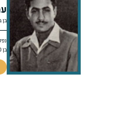
עמ
בן ב
נפל 
בן 20 בנופלו
44359