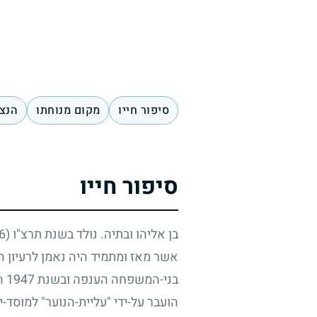
סיפור חייו
מקום מנוחתו
הנצח
סיפור חייו
בן אליהו ובתיה. נולד בשנת תרצ"ו
(1936)
אשר מאז ומתמיד היה נאמן לרעיון ה
בני-המשפחה הענפה ובשנת
1947
הג
הועבר על-ידי "עליית-הנוער" למוס