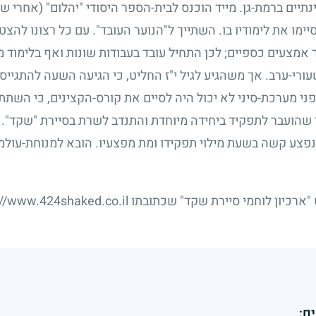
ים ברמת-גן. מייד הוכנס לבית-הספר היסודי "יהלום" (אחרי ש
ימו את לימודיו בו. השתייך ל"הנוער העובד". עם כל רצונו להצ
ר אמצעים כספיים
;
לכן התחיל עובד בעבודות שונות ואף בלימוד 
ורי-ערב. אך משהגיע לגיל י"ז החליט, כי הגיעה השעה להתגייס
ני מערכת-סיני לא יכול היה לסיים את קורס-הקצינים, כי השתת
שהועבר לתפקיד ביחידה מיוחדת והתנדב לשרת בסיירת "שקד". ר
 נפצע קשה בשעת מילוי תפקידו ומת מפצעיו. הובא למנוחת-עולמ
סיירת שקד" שכתובתו http://www.424shaked.co.il
ם: