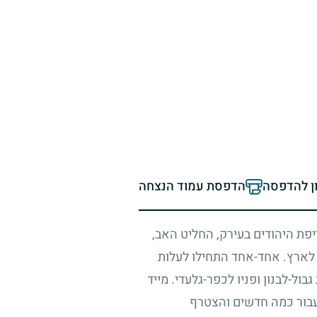
ון להדפסה
הדפסת עמוד הנצחה
פת היהודים בעירק, החליט האב,
 לארץ. אחד-אחד התחילו לעלות
ול-לבנון ופניו לכפר-גלעדי. מייד
עבור כמה חדשים והצטרף