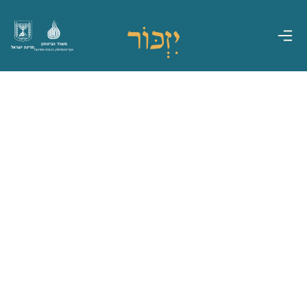
משרד הביטחון
מדינת ישראל
אגף משפחות, הנצחה ומורשת