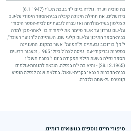
בת טוביה ושרה. נולדה ביום י"ד בטבת תש"ז
(6.1.1947)
בירושלים. את תחילת חינוכה קיבלה בבית-הספר היסודי על-שם
כצנלסון בעיר-מולדתה ואז עברה לגבעתיים לבית-הספר היסודי
על-שם גורדון עד אשר סיימה את לימודיה בו. לאחר-מכן למדה
בבית-הספר התיכון על-שם קלעי שם. השתייכה ל"הנוער העובד",
ל"קן" בורוכוב גבעתיים ול"הפועל" אשר במקום. התעניינה
בספרות ובריקודי-עם. גויסה לצה"ל ביולי
1965
, וכעבור חדשים
מספר נפלה בשעת מילוי תפקידה ביום ו' בטבת תשכ"ו
(28.12.1965)
-
והיא בת י"ח בנפלה. הובאה למנוחת-עולמים
בבית-הקברות הצבאי בקרית-שאול. במלאת שנה לנפלה הופיע
קונטרס על-שמה ולזכרה.
סיפורי חיים נוספים בנושאים דומים: