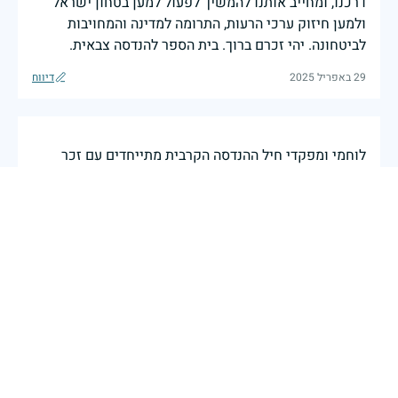
דרכנו, ומחייב אותנו להמשיך לפעול למען בטחון ישראל
ולמען חיזוק ערכי הרעות, התרומה למדינה והמחויבות
לביטחונה. יהי זכרם ברוך. בית הספר להנדסה צבאית.
29 באפריל 2025
דיווח
לוחמי ומפקדי חיל ההנדסה הקרבית מתייחדים עם זכר
הנופלים. אנו פועלים להמשיך את מורשתם ולצעוד בדרכם
בנחישות, אמונה ומסירות. משפחות יקרות, אנו נושאים את
זכר הבנים והבנות בליבנו בכל עת, מחבקים ועומדים לצדכן.
יהי זכר הנופלים ברוך. יום הזיכרון התשפ"ה אפריל 2025
חיל ההנדסה הקרבית
|
28 באפריל 2025
דיווח
בשעה שאנו זוכרים את גודל תרומתם ועומק מסירות
נפשם של טובי בנינו ובנותינו, נופלי מערכות ישראל
לדורותיהן, ממשיכים צה"ל וכוחות הביטחון במימוש