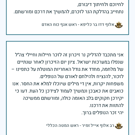
נתחייב בהדלקת הנר לזכרם, להמשיך את דרכם ומורשתם.
אלוף דדו בר כליפא - ראש אגף כוח האדם
אני מתכבד להדליק נר זיכרון זה לזכר חיילות וחיילי צה״ל
שנפלו במערכות ישראל. ציון יום הזיכרון לאחר שנתיים
של מלחמה, מחדד את גודל האחריות המוטלת על כתפינו –
משפחות יקרות, אין די מילים שיוכלו למלא את החסר. אנו
כואבים את כאבכן ונמשיך לעמוד לצידכן כל העת. דעו כי
יקירכן חקוקים בלב האומה כולה, ומורשתם ממשיכה
יהי זכר הנופלים ברוך.
רב אלוף אייל זמיר - ראש המטה הכללי