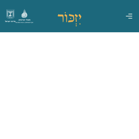
משרד הביטחון
מדינת ישראל
אגף משפחות, הנצחה ומורשת