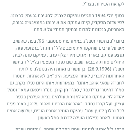
לקראת השירות בצה"ל.
בסוף יולי
1994
התגייס עמיקם לצה"ל, לחטיבת גבעתי, כרצונו.
לפי עדות מפקדיו, קיים עמיקם את שירותו במוטיבציה גבוהה,
באחריות, בנכונות לתרום ובחיוך תמידי על שפתיו.
ביום י"ג בתשרי תשנ"ז, במאורעות ספטמבר
96
', בעת שהשיב
אש על ערבים שתקפו את מוצב צה"ל "זיוונית" ברצועת עזה,
נפצע עמיקם באורח אנוש מירי צלף ערבי. עמיקם פונה לבית
החולים סורוקה בבאר שבע, שם נפטר מפצעיו בליל י"ד בתשרי
תשנ"ז
(26.9.1996)
. בן עשרים ואחת היה בנופלו. מילותיו
האחרונות לחבריו, לאחר הפציעה, היו: "אם לא אחזור, תמסרו
לחבר'ה שאני אוהב אותם". במאורעות אותו היום נפלו בקרב גם
סמ"ר דמיטרי גרז'דנסקי, סמ"ר חן קורן, סמ"ר ויסאם עמאר וסמל
יהודה לוי. עמיקם הובא למנוחת עולמים בבית העלמין בכפר
עציון, ועל קברו נחקק: "אהב את הבריות ואהוב עליהן, האיר פנים
לכל וחלוץ למען עמו". עמיקם הותיר אחריו הורים, שלושה אחים
ואחות. לאחר נפילתו הועלה לדרגת סמל ראשון.
הרמטכ"ל אמנון ליפקין שחק כתב למשפחה: "עמיקם שירת