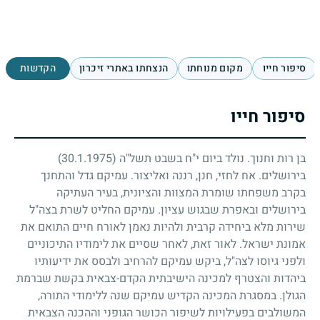
סיפור חייו
מקום מנוחתו
הנצחתו באתרי זיכרון
הקדשות
סיפור חייו
בן רות וחנוך. נולד ביום י"ח בשבט תשל"ה
(30.1.1975)
בירושלים. אח לחזי, חנן, רננה ואליצור. עמיקם גדל והתחנך
בקרב משפחתו שומרת המצוות והציונית, בעיר העתיקה
בירושלים ובאפרת שבגוש עציון. עמיקם החליט לשרת בצה"ל
שירות מלא ביחידה קרבית ולהיות נאמן לאורח חיים התואם את
אמונת ישראל. לאור זאת, לאחר שסיים את לימודיו התיכוניים
ולפני גיוסו לצה"ל, ביקש עמיקם להרחיב ולבסס את ידיעותיו
ביהדות והצטרף למכינה הישיבתית הקדם-צבאית בקשת שברמת
הגולן. במסגרת המכינה הקדיש עמיקם שנה ללימודי התורה,
המשולבים בפעילויות לשיפור הכושר הגופני וההכנה הצבאית