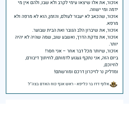
אזכור, את אלו שיצאו עימי לקרב ולא שבו, ולהם אין מי
אזכור, שהכאב לא יעבור לעולם, והזמן, הוא לא מרפה ולא
אזכור, את צדקת הדרך, ואשבע שוב, שמה שהיה לא יהיה
ביום הזה, אני נתקף געגוע לדמותם, לחיתוך דיבורם,
ומדליק נר לזיכרון דרכם ומורשתם!
אלוף דדו בר כליפא - ראש אגף כוח האדם בצה"ל
אני רוני טל חיילת ביחידת הלוטר, מדליקה נר בשמי ובשם
היחידה לזכור של עמיר אברהמי ז"ל. מורשתו מאירה לנו את
הדרך ואנו נמשיך לזכור ולהזכיר את זכרם של נופלי