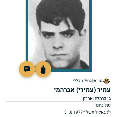
97494
טוראי
החיל הכללי
עמיר (עמירי) אברהמי
בן כרמלה ואהרון
נפל ביום
י"ז באלול תשל"ז
31.8.1977