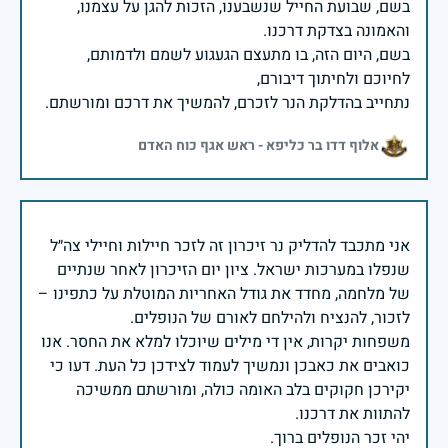
בשם, שבועת החייל שנשבענו, הזכות להגן על עצמנו,
בשם, היום הזה, בו מתעצם הגעגוע לשמם ולדמותם,
נתחייב בהדלקת הנר לזכרם, להמשיך את דרכם ומורשתם.
אלוף דדו בר כליפא - ראש אגף כוח האדם
אני מתכבד להדליק נר זיכרון זה לזכר חיילות וחיילי צה״ל
שנפלו במערכות ישראל. ציון יום הזיכרון לאחר שנתיים
של מלחמה, מחדד את גודל האחריות המוטלת על כתפינו –
משפחות יקרות, אין די מילים שיוכלו למלא את החסר. אנו
כואבים את כאבכן ונמשיך לעמוד לצידכן כל העת. דעו כי
יקירכן חקוקים בלב האומה כולה, ומורשתם ממשיכה
יהי זכר הנופלים ברוך.