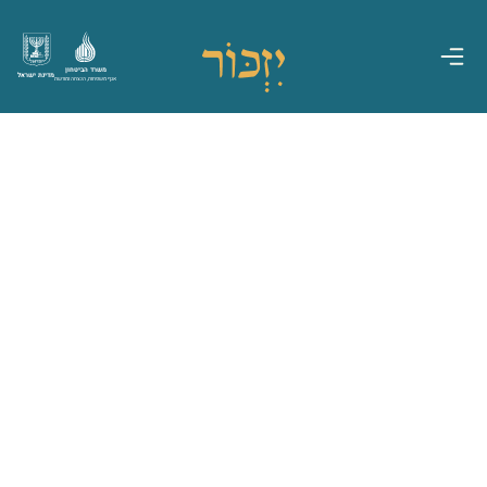
משרד הביטחון
מדינת ישראל
אגף משפחות, הנצחה ומורשת