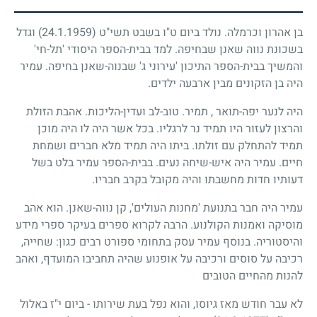
בן אהרון וכרמלה. נולד ביום ט"ו בשבט תשי"ט
(24.1.1959)
וגדל
בשכונת נווה שאנן שבחיפה. למד בבית-הספר היסודי 'תל-חי'
והמשיך בבית-הספר התיכון 'עירוני ג' שבנוה-שאנן בחיפה. עמיר
היה בן הזקונים מבין ארבעה ילדים.
היה לנער יפה-תואר , תמיר. טוב-לב ועדין-הליכות. אהבת הזולת
והרצון לעזור היו תמיד נר לרגליו. בכל אשר היה לו היה מוכן
תמיד להתחלק עם זולתו. ביתו היה תמיד מלא חברים ושמחת
חיים. עמיר היה איש-שיחה נעים. בבית-הספר עמיר בלט בשל
דעותיו חדות מחשבתו והיה מקובל בקרב חבריו.
עמיר היה חבר בתנועת 'מחנות העולים', קן נווה-שאנן. הוא אהב
מוסיקה ואמנות הקולנוע. הרבה לקרוא ספרים בעיקר ספרי מידע
והיסטוריה. בנוסף עמיר עסק בתחומי ספורט רבים כגון: שחייה,
רכיבה על סוסים ורכיבה על אופנוע שהיה תחביבו המועדף, ואהב
להנות מהחיים הטובים
לא עבר חודש מאז גיוסו, והוא נפל בעת שירותו - ביום י"ז באלול