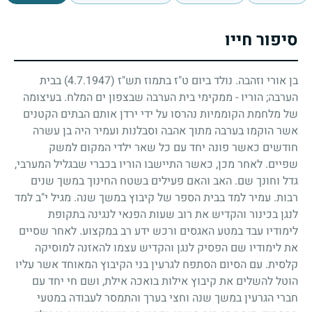
סיפור חייו
בן אורי וזהבה. נולד ביום ט"ז בתמוז תש"ז
(4.7.1947)
בבית
הערבה
;
הוריו - ממקימי בית הערבה שבצפון ים המלח. בעיצומה
של מלחמת הקוממיות נהרסו על ידי ירדן אותם הבתים הקטנים
אשר הוקמו בערבה מתוך אהבה וסבלנות ועמיר היה בן עשרה
חודשים כאשר פונה יחד עם כל שאר ילדי המקום למשק
שפיים. לאחר מכן, כאשר התיישבו הוריו בכברי שבגליל המערבי,
גדל וחונך שם. האב והאם פעילים בשטח החינוך במשך שנים
רבות. עמיר למד בבית הספר של קיבוץ במשך שנה. מגיל י"ב למד
לנגן בכינור והקדיש את רוב שעות הפנאי לנגינה בתקופת
לימודיו עבד במטע האגסים ורכש ידע רב במקצוע. לאחר שסיים
את לימודיו שם הפסיק לנגן והקדיש עצמו להאזנה למוסיקה
קלסית. עם הסיום הסתפח לגרעין בני הקיבוץ המאוחד אשר עליו
הוטל להשלים את קיבוץ אילות בואכה אילת, ושם חי יחד עם
חברי הגרעין במשך שנה וחצי בערך והתמסר לעבודה במטעי