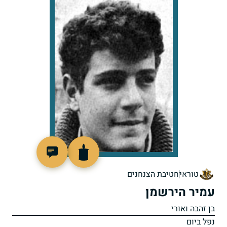
46548
טוראי
חטיבת הצנחנים
עמיר הירשמן
בן זהבה ואורי
נפל ביום