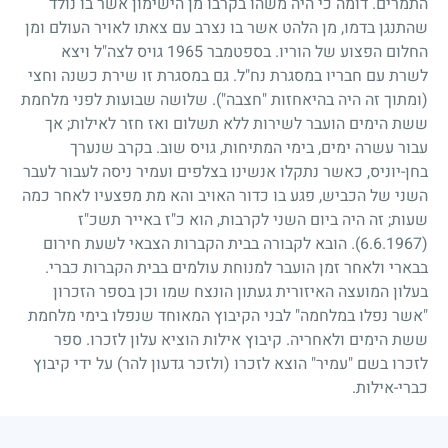
התמרים. דומה כי היה משהו בקרבו מן הישימון אשר בו נולד
שהתנגן בדמו, מן הלהט אשר בו נצרב עם צאתו לאויר העולם ומן
החלום הפצוע של הוריו. בספטמבר
1965
גויס לצה"ל ויצא
לשרת עם חבריו במסגרת נח"ל. גם במסגרת זו שירת כשנה וחצי
(ומתוך זה היה בהיאחזות "חצבה"). שלושה שבועות לפני מלחמת
ששת הימים הועבר לשירות ללא תשלום ואז חזר לאילות
;
אך
עבור עשרה ימים, בימי המתיחות, גויס שוב. בקרב שנערך
בחן-יוניס, כאשר נתקלו אנשינו בצלפים ועמיר ניסה לעבור לעבר
השני של הכביש, פגע בו כדור האויב והא מת מפצעיו לאחר כמה
שעות
;
זה היה ביום השני לקרבות, הוא כ"ז באייר תשכ"ז
(6.6.1967)
. הובא לקבורה בבית הקברות הצבאי לשעת חירום
בבארי ולאחר זמן הועבר למנוחת עולמים בבית הקברות כברי.
בעלון המועצה האיזורית געתון הונצח שמו וכן בספר הזכרון
"אשר נפלו במלחמה" לבני הקיבוץ המאוחד שנפלו בימי מלחמת
ששת הימים ולאחריה. קיבוץ אילות הוציא עלון לזכרו. ספר
לזכרו בשם "עמיר" הוצא לזכרו (ולזכר גדעון להר) על ידי קיבוץ
כברי-אילות.