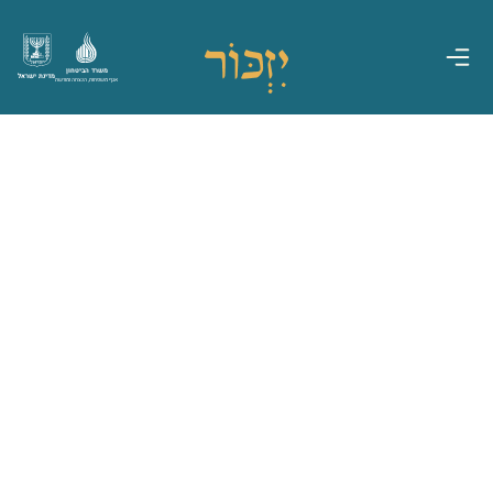
משרד הביטחון
מדינת ישראל
אגף משפחות, הנצחה ומורשת