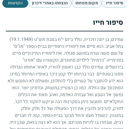
סיפור חייו
מקום מנוחתו
הנצחתו באתרי זיכרון
הקדשות
סיפור חייו
עמירם, בן יונה וזכריה, נולד ביום י"ח בטבת תש"ט
(19.1.1949)
בתל-אביב. הוא סיים את לימודיו היסודיים בבית-הספר "מנ"ס"
על-שם משה שרת במושב סגולה. את לימודיו התיכוניים סיים
בפנימייה "כרמית" לילדים מחוננים, הקשורה עם "אורט"
בירושלים. עמירם נולד כבן ראשון להוריו, לאחר אחותו הגדולה
ממנו בשנתיים. כבר בהיותו ילד קטן ניכר באופיו המיוחד במינו.
הוא ידע להתגבר על קשיים בלי להתלונן, ומעולם לא התנגש ולא
הסתכסך עם הזולת. כמו כן הצטיין במשחק ובדמיון יוצר. הוא
נמשך אל הטבע ואל עבודת האדמה, ואהב מאוד את הכלים
החקלאיים. מטבעו ניחן בסקרנות רבה וביקש לחקור כל דבר,
לפרק, להרכיב ולהבין את דרך הפעולה של כל חלק וחלק
במנגנון. כשגדל מעט והחל מבקר בבית-הספר, קנה לו חברים
רבים, שבחרו בו להיות מנהיגם. אך הוא לא רצה בזאת, שכן היה