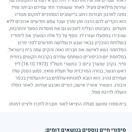
לאחר שסיים את שירותו הסדיר היה נקרא לעתים לתקופות של
שירות מילואים פעיל. לאחר ששוחרר חזר עמירם הביתה ומיד
נפנה לארגון חבורות רחוב ביישובים הסמוכים למקום מגוריו.
הוא הקדיש להם הרבה זמן ומרץ ועבד עמם חודשים ארוכים ללא
תשלום. בתבונתו הצליח לשכנע גם את מוסדות הסעד והתרבות,
שהכירו במפעלו ועזרו לו. נוסף על כל אלה המשיך את לימודיו
בשלוחת הטכניון בבאר-שבע וכשלושה חודשים לפני פרוץ
המלחמה נשא לאישה את חברתו נאוה והקים עמה בית בישראל.
במלחמת יום-הכיפורים השתתף עמירם בקרבות הקשים בחזית
סיני. בקרב שנערך ביום כ' בתשרי תשל"ד
(16.10.1973)
ליד
ראש הגשר, בגזרה המרכזית של תעלת סואץ, נפגע הטנק שלו
ועמירם נהרג. הוא הובא למנוחת-עולמים בבית-העלמין בכפר
ורבורג. השאיר אחריו אישה, הורים וארבע אחיות. לאחר נופלו
הועלה לדרגת סמל.
בית-ספרו ומושב סגולה הוציאו לאור חוברת לזכרו ולציון דמותו.
סיפורי חיים נוספים בנושאים דומים: