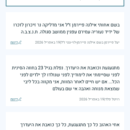
בשם אחותי אילנה פיירמן ז״ל אני מדליקה נר זיכרון לזכרו
של ידיד נעוריה עמירם עפגין ממושב סגולה. ת.נ.צ.ב.ה
יעל פיירמן בשם אילנה פיירמן-לוי-גנני ז״ל
|
19 באפריל 2026
דיווח
מתגעגעת וכואבת את היעדרך. נפלת בגיל 23 בחווה הסינית
לפני שסיימתי את לימודיך.לפני שנולדו לך ילדים לפני
הכל... אם יש חיים לאחר המוות, אני מקווה בכל ליבי
שמצאת מנוחה ואהבה אי שם בעולם
רויטל פלד
|
19 באפריל 2026
דיווח
אחי האהוב כל כך מתגעגעת, כל כך כואבת את היעדרך