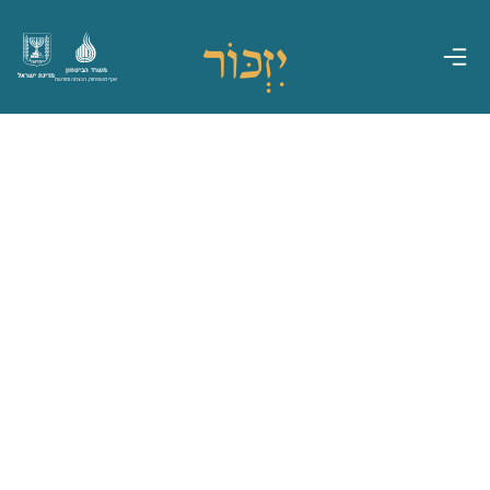
משרד הביטחון
מדינת ישראל
אגף משפחות, הנצחה ומורשת