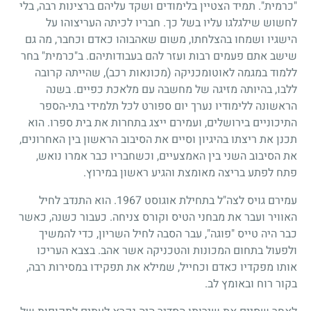
"כרמית". תמיד הצטיין בלימודים ושקד עליהם ברצינות רבה, בלי
לחשוש שילגלגו עליו בשל כך. חבריו לכיתה העריצוהו על
הישגיו ושמחו בהצלחתו, משום שאהבוהו כאדם וכחבר, מה גם
שישב אתם פעמים רבות ועזר להם בעבודותיהם. ב"כרמית" בחר
ללמוד במגמה לאוטומכניקה (מכונאות רכב), שהייתה קרובה
ללבו, בהיותה מזיגה של מחשבה עם מלאכת כפיים. בשנה
הראשונה ללימודיו נערך יום ספורט לכל תלמידי בתי-הספר
התיכוניים בירושלים, ועמירם ייצג בתחרות את בית ספרו. הוא
תכנן את ריצתו בהיגיון וסיים את הסיבוב הראשון בין האחרונים,
את הסיבוב השני בין האמצעיים, וכשחבריו כבר אמרו נואש,
פתח לפתע בריצה מאומצת והגיע ראשון במירוץ.
עמירם גויס לצה"ל בתחילת אוגוסט
1967
. הוא התנדב לחיל
האוויר ועבר את מבחני הטיס וקורס צניחה. כעבור כשנה, כאשר
כבר היה טייס "פוגה", עבר הסבה לחיל השריון, כדי להמשיך
ולפעול בתחום המכונות והטכניקה אשר אהב. בצבא העריכו
אותו מפקדיו כאדם וכחייל, שמילא את תפקידו במסירות רבה,
בקור רוח ובאומץ לב.