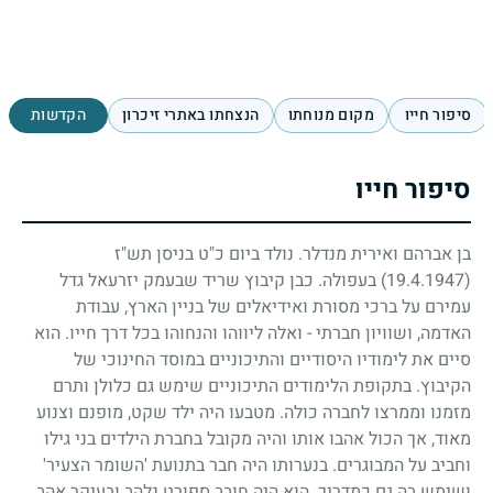
סיפור חייו
מקום מנוחתו
הנצחתו באתרי זיכרון
הקדשות
סיפור חייו
בן אברהם ואירית מנדלר. נולד ביום כ"ט בניסן תש"ז
(19.4.1947)
בעפולה. כבן קיבוץ שריד שבעמק יזרעאל גדל
עמירם על ברכי מסורת ואידיאלים של בניין הארץ, עבודת
האדמה, ושוויון חברתי - ואלה ליווהו והנחוהו בכל דרך חייו. הוא
סיים את לימודיו היסודיים והתיכוניים במוסד החינוכי של
הקיבוץ. בתקופת הלימודים התיכוניים שימש גם כלולן ותרם
מזמנו וממרצו לחברה כולה. מטבעו היה ילד שקט, מופנם וצנוע
מאוד, אך הכול אהבו אותו והיה מקובל בחברת הילדים בני גילו
וחביב על המבוגרים. בנערותו היה חבר בתנועת 'השומר הצעיר'
ושימש בה גם כמדריך. הוא היה חובב ספורט נלהב ובעיקר אהב