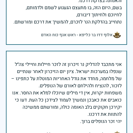
בשם, היום הזה, בו מתעצם הגעגוע לשמם ולדמותם,
נתחייב בהדלקת הנר לזכרם, להמשיך את דרכם ומורשתם.
אלוף דדו בר כליפא - ראש אגף כוח האדם
אני מתכבד להדליק נר זיכרון זה לזכר חיילות וחיילי צה״ל
שנפלו במערכות ישראל. ציון יום הזיכרון לאחר שנתיים
של מלחמה, מחדד את גודל האחריות המוטלת על כתפינו –
משפחות יקרות, אין די מילים שיוכלו למלא את החסר. אנו
כואבים את כאבכן ונמשיך לעמוד לצידכן כל העת. דעו כי
יקירכן חקוקים בלב האומה כולה, ומורשתם ממשיכה
יהי זכר הנופלים ברוך.