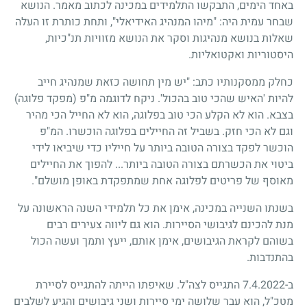
באחד הימים, התבקשו התלמידים במכינה לכתוב מאמר. הנושא
שבחר עמית היה: "מיהו המנהיג האידיאלי", ותחת כותרת זו העלה
שאלות בנושא מנהיגות וסקר את הנושא מזוויות תנ"כיות,
היסטוריות ואקטואליות.
כחלק ממסקנותיו כתב: "יש מין תחושה כזאת שמנהיג חייב
להיות 'האיש שהכי טוב בהכול'. ניקח לדוגמה מ"פ (מפקד פלוגה)
בצבא. הוא לא הקלע הכי טוב בפלוגה, הוא לא החייל הכי מהיר
וגם לא הכי חזק. בשביל זה החיילים בפלוגה הוכשרו. המ"פ
הוכשר לפקד בצורה הטובה ביותר על חייליו כדי שיביאו לידי
ביטוי את הכשרתם בצורה הטובה ביותר... להפוך את החיילים
מאוסף של פריטים לפלוגה אחת שמתפקדת באופן מושלם".
בשנתו השנייה במכינה, אימן את כל תלמידי השנה הראשונה על
מנת להכינם לגיבושי הסיירות. הוא גם ליווה צעירים רבים
בשוהם לקראת הגיבושים, אימן אותם, ייעץ ותמך ועשה הכול
בהתנדבות.
ב-7.4.2022 התגייס לצה"ל. שאיפתו הייתה להתגייס לסיירת
מטכ"ל, הוא עבר שלושה ימי סיירות ושני גיבושים והגיע לשלבים