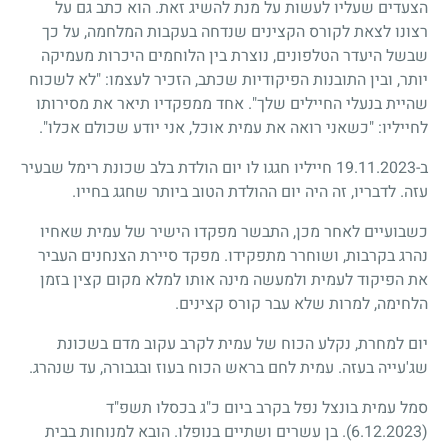
הצעדים שעליו לעשות על מנת להשיג זאת. הוא כתב גם על
רצונו לצאת לקורס הקצינים שנדחה בעקבות המלחמה, על כך
שבשל היעדר הטלפונים, נוצרת בין הלוחמים היכרות מעמיקה
יותר, ובין התובנות הפיקודיות שכתב, הזכיר לעצמו: "לא לשכוח
שהיית בנעלי החיילים שלך". אחד ממפקדיו תיאר את מסירותו
לחייליו: "כשאני רואה את עמית אוכל, אני יודע שכולם אכלו".
ב-19.11.2023 חייליו חגגו לו יום הולדת בלב שכונת רימל שבעיר
עזה. לדבריו, זה היה יום ההולדת הטוב ביותר שחגג בחייו.
כשבועיים לאחר מכן, התבשר מפקדו הישיר של עמית שאחיו
נהרג בקרבות, ושוחרר מתפקידו. מפקד סיירת הצנחנים העביר
את הפיקוד לעמית ולמעשה מינה אותו למלא מקום קצין בזמן
הלחימה, למרות שלא עבר קורס קצינים.
יום למחרת, נקלע הכוח של עמית לקרב עקוב מדם בשכונת
שג'עייה בעזה. עמית לחם בראש הכוח בעוז ובגבורה, עד שנהרג.
סמל עמית בונצל נפל בקרב ביום כ"ג בכסלו תשפ"ד
(6.12.2023)
. בן עשרים ושתיים בנופלו. הובא למנוחות בבית