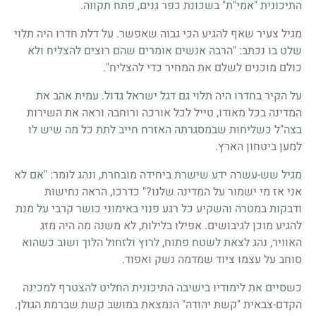
התיכונית "אמי"ת" בשכונת כפר גנים, פתח תקווה.
מגיל צעיר שאף להגיע הכי גבוה שאפשר. על דלת חדרו היה תלוי
שלט בו נכתב: "הרבה אנשים אומרים שהם רוצים להצליח ולא
כולם מוכנים לשלם את המחיר כדי להצליח".
על הקיר בחדרו היה תלוי גם דגל ישראל גדול. עמית אהב את
המדינה בכל מאודו, טייל לכל אורכה ורוחבה וראה את השירות
בצה"ל כשליחות שבמסגרתה האזרח חייב לתת כל מה שיש לו
למען ביטחון הארץ.
מגיל שש-עשרה ידע שישרת ביחידה מובחרת, ונהג לומר: "אם לא
אני אז מי ישמור על המדינה שלנו?" כדרכו, הראה נחישות
ודבקות במטרה והשקיע כל רגע פנוי באימוני כושר קרבי על מנת
להגיע מוכן לגיבושים. אפילו בלילות, לא משנה מה היה מזג
האוויר, נהג לצאת לשטח פתוח, לרוץ ולזחול הלוך ושוב כשהוא
סוחב על עצמו ציוד שמדמה נשק ואפוד.
כשסיים את לימודיו בישיבה התיכונית החליט להצטרף למכינה
הקדם-צבאית "קשת יהודה" הנמצאת במושב קשת שברמת הגולן.