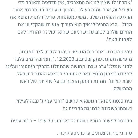
"אמרתי לו שאין לנו את המצרכים, אין מדפסת ומאוחר מדי
בשביל זה, אבל עמית בשלו... במשך שעתיים השתרכתי אחרי
ההליכה המהירה שלו... משיג מפתחות, פותח דלתות ומוצא את
הכול... הוא הסביר לי איך הוא מעריך אנשים שהקדישו את
החיים שלהם לטובתנו ושהמעט שהוא יכול זה להחזיר להם
לפחות קצת".
עמית מונצח באתר בית הנשיא. בעמוד לזכרו, לצד תמונתו,
מופיעה תמונת פתק שכתב ב-1.12.2023, חמישה ימים בלבד
לפני שנפל: "ערב שבת. תחושה שהתחלנו במהלך היסטורי ועלינו
לסיים בניצחון מוחץ. גאה להיות חייל בצבא ההגנה לישראל.
שבת שלום". תמונת הפתק הוצבה גם על שולחנו של ראש
הממשלה.
בית כנסת מפואר הנושא את השם "דרכי עמית" נבנה לעילוי
נשמתו בשכונת כרמי גת בקריית גת.
בכניסה ליישוב מגוריו שוהם נקרא רחוב על שמו – רחוב עמית.
טירוני סיירת צנחנים ערכו מסע לזכרו.