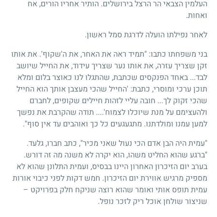
העלמין הצבאי הר הרצל בירושלים. הותיר אחריו הורים, אח
ואחות.
לאחר נפילתו הועלה לדרגת סמל ראשון.
בני משפחתו כתבו: "תמיד ראה את האחר, את ה'שקוף'. את אותו
זקן שצריך עזרה, את אותו נער שצריך עידוד, את החייל שיושב
לבד... באחד הפנקסים שכתבת, שהתגלו לנו כאוצר בלום ומלא
תוכן ערכי ומוסרי, כתבת: 'החייל שהכי מעצבן אותך הוא החייל
שהכי זקוק לך... חובה עליי לזהות חיילים שקופים, לחברם
ולהעצימם על מנת שיוכלו לצמוח'.... תודה שהקרבת את נפשך
למען עמנו ומולדתנו. מתגעגעים כל כך ואוהבים עד אין סוף".
"עמית היה הבן אדם הכי נעול שאני מכיר", כתב חברו, גלעד.
"ברגע שהוא החליט משהו, הוא יקרה לא משנה מה זה דורש.
בערב יום הזיכרון האחרון היינו בבסיס, ועמית התלונן שהוא לא
מספיק מרגיש אווירת יום הזיכרון. חמש דקות לפני כיבוי אורות
עמית תופס אותי ואומר שהוא רוצה שניקח חלק בפרויקט –
שניצור שולחן אוכל ריק לזכר נופל.