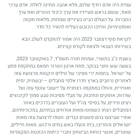
עמית היה אדם רודף שלום, מלא אהבה ונתינה לזולת. אדם ערכי
מאוד, ששם בראש מעייניו את ערך כיבוד ההורים ואת ערך
החברות. על העולם הביט בעיניים שמחות, מלאות תקווה
ואופטימיות, וחיוכו הכובש הצליח להאיר כל חדר.
לקראת סוף דצמבר 2023 היה אמור להתקדם לשלב הבא
בשירותו הצבאי ולצאת לקורס קצינים.
בשבת כ"ב בתשרי, שמחת תורה תשפ"ד, 7 באוקטובר 2023,
בשעה שש וחצי בבוקר, פתח ארגון הטרור חמאס במתקפת פתע
על ישראל. בחסות ירי מסיבי של טילים ורקטות מרצועת עזה
לאזורים נרחבים בארץ חדרו אלפי מחבלים – יבשתית, ימית
ואווירית, והחלו במתקפה רצחנית על יישובי עוטף עזה ועל
שדרות, אופקים ונתיבות, על מְבַלי מסיבות טבע סמוך לקיבוצים
רעים ונירים, על בסיסי צה"ל ועל העוברים בדרכים באזור.
המחבלים רצחו כשמונה-מאות אזרחים בבתיהם, במכוניותיהם,
אחרי שביצעו בהם פשעים כבדים. חטפו לרצועת עזה מאות
ישראלים והחריבו, בזזו והעלו באש בתים ורכוש. מאות חיילים,
שוטרים, אנשי כוחות הביטחון וחברי כיתות הכוננות המקומיות