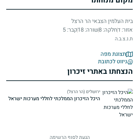
מקום מנוחתו
בית העלמין הצבאי הר הרצל
אזור: ד
חלקה: 8
שורה: 18
קבר: 5
ת.נ.צ.ב.ה
תצוגת מפה
ניווט לכתובת
הנצחתו באתרי זיכרון
ירושלים (הר הרצל)
היכל הזיכרון הממלכתי לחללי מערכות ישראל
strings.fallen.memorialSubtitle
הגעת לסוף הרשימה