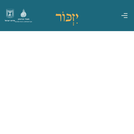
משרד הביטחון
מדינת ישראל
אגף משפחות, הנצחה ומורשת