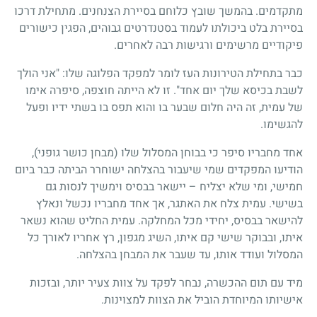
מתקדמים. בהמשך שובץ כלוחם בסיירת הצנחנים. מתחילת דרכו
בסיירת בלט ביכולתו לעמוד בסטנדרטים גבוהים, הפגין כישורים
פיקודיים מרשימים ורגישות רבה לאחרים.
כבר בתחילת הטירונות העז לומר למפקד הפלוגה שלו: "אני הולך
לשבת בכיסא שלך יום אחד". זו לא הייתה חוצפה, סיפרה אימו
של עמית, זה היה חלום שבער בו והוא תפס בו בשתי ידיו ופעל
להגשימו.
אחד מחבריו סיפר כי בבוחן המסלול שלו (מבחן כושר גופני),
הודיעו המפקדים שמי שיעבור בהצלחה ישוחרר הביתה כבר ביום
חמישי, ומי שלא יצליח – יישאר בבסיס וימשיך לנסות גם
בשישי. עמית צלח את האתגר, אך אחד מחבריו נכשל ונאלץ
להישאר בבסיס, יחידי מכל המחלקה. עמית החליט שהוא נשאר
איתו, ובבוקר שישי קם איתו, השיג מגפון, רץ אחריו לאורך כל
המסלול ועודד אותו, עד שעבר את המבחן בהצלחה.
מיד עם תום ההכשרה, נבחר לפקד על צוות צעיר יותר, ובזכות
אישיותו המיוחדת הוביל את הצוות למצוינות.