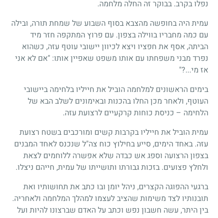
נפלו בקרב. בבוקר זה החלה מלחמה.
עמית היה בחופשה מהצבא בסוף השבוע של שמחת תורה, ובילה
עם כמה מחבריו בווילה בצפון. עם פרוץ המתקפה חזר מיד
הביתה, אסף את חפציו ויצא לכיוון יישובי עוטף עזה, כשהוא
נפרד מבני משפחתו עם אותו משפט שאפיין אותו: "אם לא אני
אז מי...?"
בימים הראשונים למלחמה הוביל את חייליו בלחימה ביישובי
העוטף, ולאחר מכן החלו בהכנות ובאימונים לשלב הבא של
הלחימה – כניסת כוחות קרקעיים לרצועת עזה.
עמית הוביל את חייליו בקרבות קשים ומורכבים בשטח רצועת
עזה. באחד הימים, סייע בחילוץ כוח צה"ל שנכנס לאחד המבנים
בצפון הרצועה וספג אש כבדה שלא אפשרה ללוחמים לצאת
ולחלץ פצועים. בזכות גבורתו ותושייתו של עמית, חייהם ניצלו.
ברגעי ההפוגה הקצרים, ניהל יומן ובו כתב את תחושותיו ואת
תובנותיו לצד משימות שהציב לעצמו למהלך המלחמה ולאחריה.
בין היתר, עשה חשבון נפש וכתב על האדם שברצונו להיות ועל