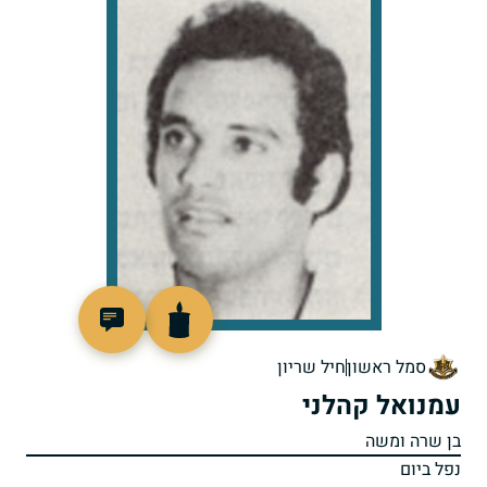
93867
סמל ראשון
חיל שריון
עמנואל קהלני
בן שרה ומשה
נפל ביום