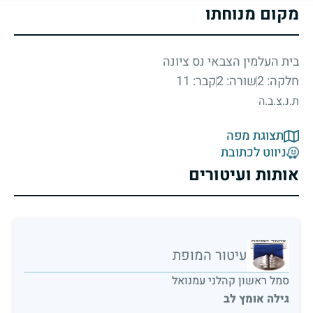
מקום מנוחתו
בית העלמין הצבאי נס ציונה
חלקה: 2
שורה: 2
קבר: 11
ת.נ.צ.ב.ה
תצוגת מפה
ניווט לכתובת
אותות ועיטורים
עיטור המופת
סמל ראשון קהלני עמנואל
גילה אומץ לב