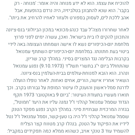
להוכיח את עצמו. הוא לא ידע מנוחה והיה אומר: 'מנוחה - רק
בקבר'. הוא שנא להתבונן בטלביזיה, היה נרדם בהופעות, אבל
אהב ללכת לים, לעסוק בספורט ולעזור לאחיו להרחיב את ביתו".
לאחר שחרורו מצה"ל עבד כנהג-מכונאי במכון הביולוגי בנס-ציונה
והתכונן להקים לו בית בישראל. ואכן, עשרה ימים לפני פרוץ
מלחמת יום-הכיפורים נשא לו אישה ושמחתו העצומה באה לידי
ביטוי בעת חתונתו. במלחמת יום-הכיפורים השתתף עמנואל
בקרבות הבלימה נגד המצרים בסיני. במהלך קרב שריון,
שהתחולל ביום י"ג בתשרי תשל"ד
(9.10.1973)
נפגע עמנואל
ונהרג. הוא הובא למנוחת-עולמים בבית-העלמין בנס-ציונה.
השאיר אחריו אישה, הורים, אחים ואחות. לאחר נופלו הועלה
לדרגת סמל-ראשון והוענק לו עיטור המופת על גבורתו בקרב. וכך
תוארו מעשיו בתעודת העיטור: "ביום
9
באוקטובר
1973
תקף
הגדוד שסמל עמנואל קהלני ז"ל נמנה עליו את היעד "חמוטל",
בגזרה המרכזית שבחזית סיני. במהלך הקרב נפגע מפקד הטנק
שסמל עמנואל קהלני ז"ל היה בו טען-קשר, וסמל עמנואל ז"ל נטל
לידיו את הפיקוד על הטנק. בנהלו קרב מטווח קצר הצליח
להשמיד עוד
3
טנקי אויב, כשהוא ממלא כמה תפקידים במקביל: