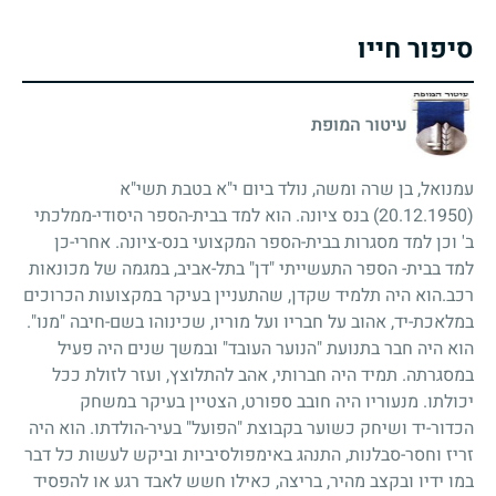
סיפור חייו
עיטור המופת
עמנואל, בן שרה ומשה, נולד ביום י"א בטבת תשי"א
(20.12.1950)
בנס ציונה. הוא למד בבית-הספר היסודי-ממלכתי
ב' וכן למד מסגרות בבית-הספר המקצועי בנס-ציונה. אחרי-כן
למד בבית- הספר התעשייתי "דן" בתל-אביב, במגמה של מכונאות
רכב.הוא היה תלמיד שקדן, שהתעניין בעיקר במקצועות הכרוכים
במלאכת-יד, אהוב על חבריו ועל מוריו, שכינוהו בשם-חיבה "מנו".
הוא היה חבר בתנועת "הנוער העובד" ובמשך שנים היה פעיל
במסגרתה. תמיד היה חברותי, אהב להתלוצץ, ועזר לזולת ככל
יכולתו. מנעוריו היה חובב ספורט, הצטיין בעיקר במשחק
הכדור-יד ושיחק כשוער בקבוצת "הפועל" בעיר-הולדתו. הוא היה
זריז וחסר-סבלנות, התנהג באימפולסיביות וביקש לעשות כל דבר
במו ידיו ובקצב מהיר, בריצה, כאילו חשש לאבד רגע או להפסיד