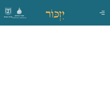
משרד הביטחון
מדינת ישראל
אגף משפחות, הנצחה ומורשת