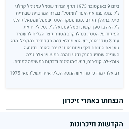
ביום 9 באוקטובר 1973 תקף הגדוד שסמל עמנואל קהלני
ז"ל נמנה עמו את היעד "חמוטל", בגזרה המרכזית שבחזית
סיני. במהלך הקרב נפגע מפקד הטנק שסמל עמנואל קהלני
ז"ל היה בו טען- קשר, וסמל עמנואל ז"ל נטל לידיו את
הפיקוד על הטנק. בנהלו קרב מטווח קצר הצליח להשמיד
עוד 3 טנקי אויב, כשהוא ממלא כמה תפקידים במקביל: הוא
טען את התותח ואף טיווח אותו לעבר האויב. בפגיעה
השנייה שספג הטנק נפגע ונהרג. במעשיו אלה גילה
אומץ-לב, קור-רוח, כושר-מנהיגות ודבקות במשימה למופת.
רב אלוף מרדכי גורראש המטה הכללי
אייר תשל"המאי 1975
הנצחתו באתרי זיכרון
הקדשות וזיכרונות