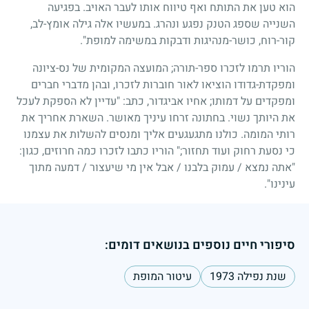
הוא טען את התותח ואף טיווח אותו לעבר האויב. בפגיעה
השנייה שספג הטנק נפגע ונהרג. במעשיו אלה גילה אומץ-לב,
קור-רוח, כושר-מנהיגות ודבקות במשימה למופת".
הוריו תרמו לזכרו ספר-תורה
;
המועצה המקומית של נס-ציונה
ומפקדת-גדודו הוציאו לאור חוברות לזכרו, ובהן מדברי חברים
ומפקדים על דמותו
;
אחיו אביגדור, כתב: "עדיין לא הספקת לעכל
את היותך נשוי. בחתונה זרחו עיניך מאושר. השארת אחריך את
רותי המומה. כולנו מתגעגעים אליך ומנסים להשלות את עצמנו
כי נסעת רחוק ועוד תחזור
;"
הוריו כתבו לזכרו כמה חרוזים, כגון:
"אתה נמצא
/
עמוק בלבנו
/
אבל אין מי שיעצור
/
דמעה מתוך
עינינו".
סיפורי חיים נוספים בנושאים דומים:
שנת נפילה 1973
עיטור המופת