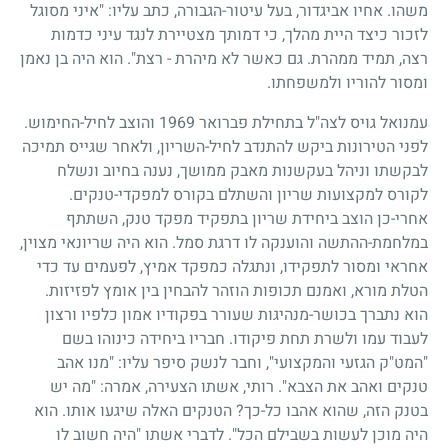
משהו. אחיו אביגדור, בעל עיטור-הגבורה, כתב עליו: "איני מסוגל
לזכור כיצד היית מהלך, כי דמותך מצטיירת לנגד עיני כדמות
רצה, תמיד ממהרת. גם כאשר לא מיהרת - רצת". הוא היה בן נאמן
ומסור להוריו ולמשפחתו.
עמנואל גויס לצה"ל בתחילת פברואר
1969
והוצב לחיל-החימוש.
לפני הטירונות ביקש להתנדב לחיל-השריון, ולאחר שגייס תמיכה
לבקשתו וניהל בעקשנות מאבק ממושך, נענה בחיוב ונשלח
לקורס למקצועות שריון והשתלם בקורס למפקדי-טנקים.
אחרי-כן הוצב ביחידת שריון בתפקיד מפקד טנק, השתתף
במלחמת-ההתשה והוענקה לו דרגת סמל. הוא היה שריונאי מצוין,
אחראי ומסור לתפקידו, ונתגלה כמפקד אמיץ, לפעמים עד כדי
הטלת מורא, ואמנם תכופות הוזהר להבחין בין אומץ לפזיזות.
הוא נתברך בכושר-מנהיגות שעורר בפקודיו אמון כלפיו ורצון
לעבוד עמו ולשרת תחת פיקודו. חבריו ביחידה כינוהו בשם
"המט"ק הגזעי והמקצועי", וחבר לנשק סיפר עליו: "מנו אהב
טנקים ואהב את הצבא". רותי, אשתו הצעירה, אמרה: "מה יש
בטנק הזה, שהוא אהבו כל-כך? הטנקים האלה שיגעו אותו. הוא
היה מוכן לעשות בשבילם הכל". לדברי אשתו "היה חשוב לו