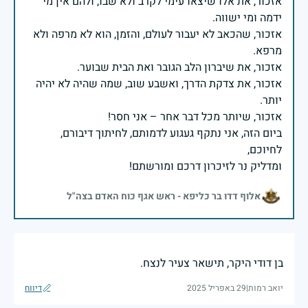
אזכור, את אלו שיצאו עימי לקרב ולא שבו, ולהם אין מי
אזכור, שהכאב לא יעבור לעולם, והזמן, הוא לא מרפה ולא
אזכור, את צדקת הדרך, ואשבע שוב, שמה שהיה לא יהיה
ביום הזה, אני נתקף געגוע לדמותם, לחיתוך דיבורם,
ומדליק נר לזיכרון דרכם ומורשתם!
אלוף דדו בר כליפא - ראש אגף כוח האדם בצה"ל
בן דודי היקר, תישאר צעיר לנצח.
יואב רמות
|
29 באפריל 2025
דיווח