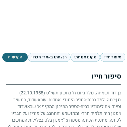
סיפור חייו
מקום מנוחתו
הנצחתו באתרי זיכרון
הקדשות
סיפור חייו
בן דוד ושמחה. נולד ביום ח' בחשון תשי"ט
(22.10.1958)
בגן-יבנה. למד בבית-הספר היסודי 'אחדות' שבאשדוד, המשיך
וסיים את לימודיו בבית-הספר התיכון המקיף א' שבאשדוד.
אמנון היה תלמיד חרוץ וממושמע והתחבב על מוריו ועל חבריו
לכיתה. מחנכת הכיתה מספרת: "אמנון בלט בצלילות המחשבה
שלו ובמאמציו לדייק ולהבהיר את הבלתי-מובן עד תומו. היתה לו