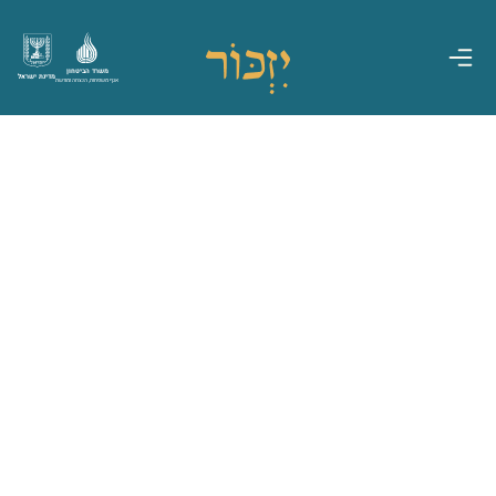
משרד הביטחון
מדינת ישראל
אגף משפחות, הנצחה ומורשת