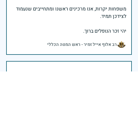
משפחות יקרות, אנו מרכינים ראשנו ומתחייבים שנעמוד
יהי זכר הנופלים ברוך.
רב אלוף אייל זמיר - ראש המטה הכללי
בשעה שאנו זוכרים את גודל תרומתם ועומק מסירות
נפשם של טובי בנינו ובנותינו, נופלי מערכות ישראל
לדורותיהן, ממשיכים צה"ל וכוחות הביטחון במימוש
המשימה למענה לחמו ועבורה נפלו: הכרעת אויבינו מדרום,
מצפון, ביהודה ובשומרון, וגם בזירות רחוקות יותר. בהערכה
רבה ובגאווה אדירה אנו מרכינים ראש בפני הנופלים
והנופלות, מאמצים את משפחותיהם אל לבנו, וממשיכים
במשימה להבטחת קיומה של ישראל לדורי דורות. יחד
נעשה ונצליח.