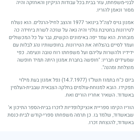
לבני-משפחתו, עזר בבית בכל עבודות הניקיון והאחזקה והיה
מסור ונאמן להוריו.
אמנון גויס לצה"ל בינואר
1977
והוצב לחיל-הרגלים. הוא נשלח
לטירונות בחטיבת גולני והיה גאה על שזכה לשרת ביחידה כה
מובחרת. הוא עמד יפה באימונים הקשים, גבר על כל המכשולים
ועמד לסיים בהצלחה את הטירונות. בחופשותיו נהג לבלות עם
ידידיו ולהשרות עליהם ועל משפחתו רוח טובה ונעימה. כפי
שמעידים חבריו: "חופשה בחברת אמנון היתה תמיד חופשה
מוצלחת ומהנה".
ביום כ"ח בתמוז תשל"ז
(14.7.1977)
נפל אמנון בעת מילוי
תפקידו. הובא למנוחת-עולמים בחלקה הצבאית שבבית-העלמין
באשדוד. השאיר אחריו הורים ואח.
הוריו הקימו ספריית אנציקלופדיות לזכרו בבית-הספר התיכון א'
שבאשדוד, שלמד בו. כן תרמה משפחתו ספרי-קודש לבית-כנסת
באשדוד, להנצחת זכרו.