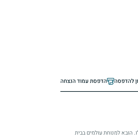
ון להדפסה
הדפסת עמוד הנצחה
ז (17.6.1997). בן תשע-עשרה היה בנפלו. הובא למנוחת עולמים בבית