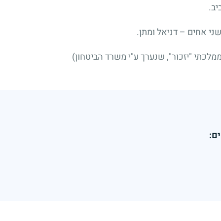
יב.
שני אחים – דניאל ומתן.
לכתי "יזכור", שנערך ע"י משרד הביטחון)
ם: