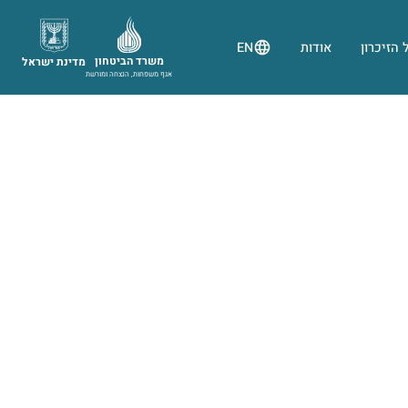
 הזיכרון
אודות
EN
משרד הביטחון
מדינת ישראל
אגף משפחות, הנצחה ומורשת