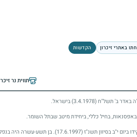
תו באתרי זיכרון
הקדשות
תווית נר זיכר
של"ח (3.4.1978) בישראל.
טוראי ערן אדרת נפל בעת מילוי תפקידו ביום י"ב בסיוון תשנ"