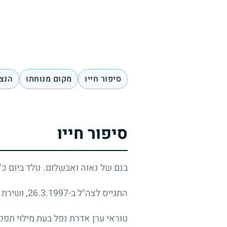
סיפור חייו
מקום מנוחתו
הנצח
סיפור חייו
בנם של נאוה ואבשלום. נולד ביום כ"ה באדר ב' ת
התגייס לצה"ל ב-26.3.1997, ושירת באפסנאות, בחיל כללי, ביחידת מיטב שבתל השומר.