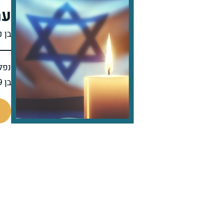
ער
בן 
נפל 
בן 19 בנופלו
514955