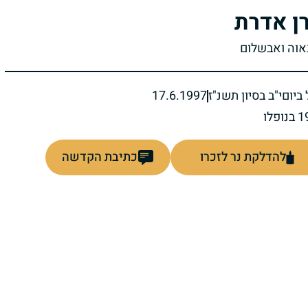
ן אדרת
נאוה ואבשלום
ביום
י"ב בסיון תשנ"ז
17.6.1997
להדלקת נר לזכרו
כתיבת הקדשה