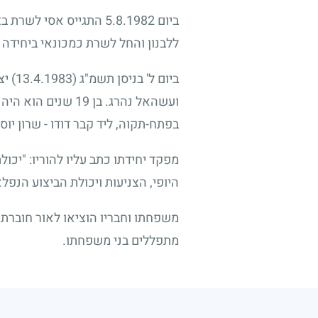
ביום
5.8.1982
התגייס אסי לשרת בצ
ללבנון והחל לשרת כמכונאי ביחידה 
ביום ל' בניסן תשמ"ג
(13.4.1983)
יצ
ועשהאל נהרג. בן
19
שנים הוא היה 
בפתח-תקוה, ליד קבר דודו
-
שרון יוס
מפקד יחידתו כתב עליו להוריו: "יכו
היופי, הצניעות ויכולת הביצוע הנפ
משפחתו וחבריו הוציאו לאור חוברת 
מתפללים בני משפחתו.