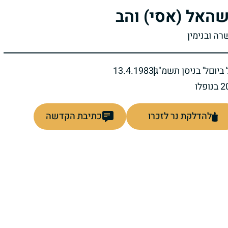
האל (אסי) והב
רה ובנימין
ביום
ל' בניסן תשמ"ג
13.4.1983
להדלקת נר לזכרו
כתיבת הקדשה