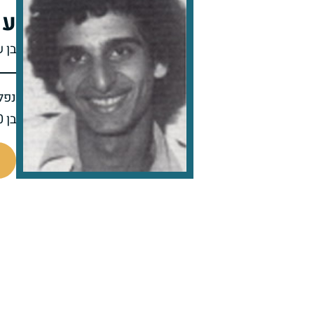
עש
בן ש
נפל 
בן 20 בנופלו
510429