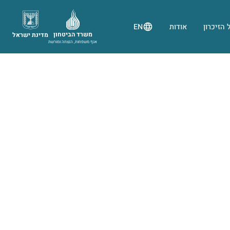
 הזיכרון
אודות
EN
משרד הביטחון
מדינת ישראל
אגף משפחות, הנצחה ומורשת