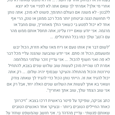
אחרי מי אלך? אמרתי לך שאם אתה לא לפניי אני לא יוצא
ללבנון - לא משנה אם העולם התהפך, פשוט לא מוכן. אתה נותן
לי תחושת הגנה וביטחון יותר מכל רכב ממוגן או טנק, הרי אף
אחד לא יכול לפגוע בי כשאני הולך מאחוריך, שום מחבל או
מרגמה. אני יודע שאם יירו עלינו, אתה תחסל אותם ממש מהר
עם ה'נגב' שלך כמו בכל התרגולים. ...
"לשום דבר אין אותו טעם או ריח מאז שלא חזרת, הכול יבש
ומשעמם, הכול זה סתם. אני יודע שהבועה שהגנה עליי מכל דבר
לא פה ואני חשוף להכול. ... אני עדיין זוכר שלפני המלחמה
אמרת לנו שהיית מוכן לעשות שוב שלוש שנים בצבא, להתחיל
טירונות והכול מהתחלה והעיקר שבסוף יהיה שלום. ... רק אתה
יכול להגיד את זה. הייתי נותן הכול כדי להגיד לך שאתה צודק
ושאני בא אתך לעשות את השלוש שנים האלה יחד, אבל רק אם
אני שוב הצמד שלך, שוב אתך ואחריך".
כתב צביקה, שפיקד על פיטר בראשית דרכו בצבא: "זיכרונך
כאחד החיילים הטובים ביותר - ובעיקר אחד האנשים הטובים
שאותם פגשתי - עדיין מהדהד בי. אני חושב שהמשפט שחזר על