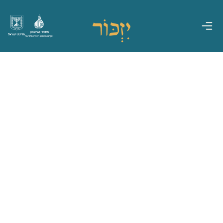
משרד הביטחון
מדינת ישראל
אגף משפחות, הנצחה ומורשת