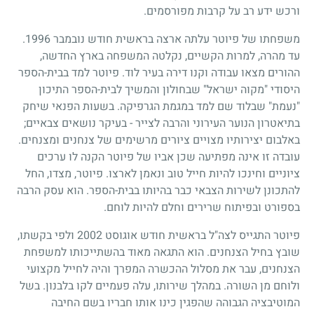
ורכש ידע רב על קרבות מפורסמים.
משפחתו של פיוטר עלתה ארצה בראשית חודש נובמבר 1996.
עד מהרה, למרות הקשיים, נקלטה המשפחה בארץ החדשה,
ההורים מצאו עבודה וקנו דירה בעיר לוד. פיוטר למד בבית-הספר
היסודי "מקוה ישראל" שבחולון והמשיך לבית-הספר התיכון
"נעמת" שבלוד שם למד במגמת הגרפיקה. בשעות הפנאי שיחק
בתיאטרון הנוער העירוני והרבה לצייר - בעיקר נושאים צבאיים;
באלבום יצירותיו מצויים ציורים מרשימים של צנחנים ומצנחים.
עובדה זו אינה מפתיעה שכן אביו של פיוטר הקנה לו ערכים
ציוניים וחינכו להיות חייל טוב ונאמן לארצו. פיוטר, מצדו, החל
להתכונן לשירות הצבאי כבר בהיותו בבית-הספר. הוא עסק הרבה
בספורט ובפיתוח שרירים וחלם להיות לוחם.
פיוטר התגייס לצה"ל בראשית חודש אוגוסט 2002 ולפי בקשתו,
שובץ בחיל הצנחנים. הוא התגאה מאוד בהשתייכותו למשפחת
הצנחנים, עבר את מסלול ההכשרה המפרך והיה לחייל מקצועי
ולוחם מן השורה. במהלך שירותו, עלה פעמיים לקו בלבנון. בשל
המוטיבציה הגבוהה שהפגין כינו אותו חבריו בשם החיבה