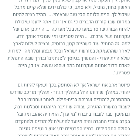
ראשון בחוד, מוביל, ולא סתם, כי כולם ידעו שלא קיים מחבל
שיכול לך. היית הלוחם הכי טוב שראיתי. ... תמיד רצית להיות
במקום שבו קורים הדברים כי גם אני וגם אתה ידענו שיכולת
להיות הבורג שחסר במערכת בכל מערכה. ... היית בן אדם של
עקרונות ושל ערכים. ... היית פטריוט ומי שמכיר אותך יודע
למה. זה התחיל עוד כשהיית קטן, ברוסיה, ורצית לעלות לארץ
לאחר שהתעמקת במורשת ישראל ובכל מבצע ומלחמה - למרות
שלא היית יהודי - והמשיך בגיוסך ל'צנחנים' ובדרך שבה התנהלת
כאדם חדור אמונה ועקרונות במה שהוא עושה. אז כן, היית
פטריוט".
פיוטר אהב את ישראל אך לא הסתפק בכך ושאף להיות גם
יהודי. במהלך שירותו החל בתהליך הגיור - תהליך מורכב שדרש
התמסרות, לימודים ועריכת ברית-מילה. לאחר שחרורו החל
לעבוד במשרד ההגירה, עבודה שחייבה מיומנות וסבלנות רבה,
ובהמשך עבר לעבוד בחברת "מי עדן". הוא היה אהוב ומקובל
בקרב עובדי החברה והיה מיועד להישלח ללימודים ולהתקדם
בסולם התפקידים. בחייו הפרטיים ידע אושר וטיפח זוגיות
צמודה עם חברתו ליאת שאותה אהב מאוד והתכוון לשאתה