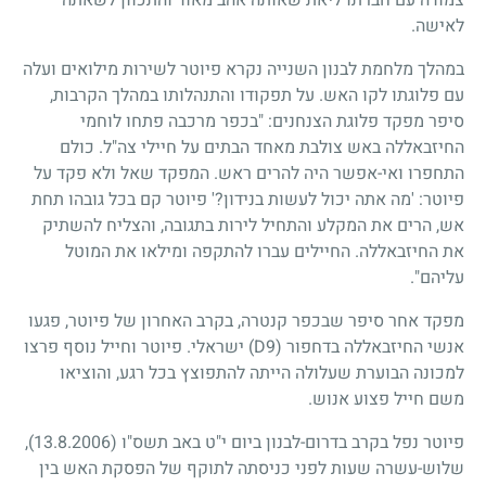
לאישה.
במהלך מלחמת לבנון השנייה נקרא פיוטר לשירות מילואים ועלה
עם פלוגתו לקו האש. על תפקודו והתנהלותו במהלך הקרבות,
סיפר מפקד פלוגת הצנחנים: "בכפר מרכבה פתחו לוחמי
החיזבאללה באש צולבת מאחד הבתים על חיילי צה"ל. כולם
התחפרו ואי-אפשר היה להרים ראש. המפקד שאל ולא פקד על
פיוטר: 'מה אתה יכול לעשות בנידון?' פיוטר קם בכל גובהו תחת
אש, הרים את המקלע והתחיל לירות בתגובה, והצליח להשתיק
את החיזבאללה. החיילים עברו להתקפה ומילאו את המוטל
עליהם".
מפקד אחר סיפר שבכפר קנטרה, בקרב האחרון של פיוטר, פגעו
אנשי החיזבאללה בדחפור (D9) ישראלי. פיוטר וחייל נוסף פרצו
למכונה הבוערת שעלולה הייתה להתפוצץ בכל רגע, והוציאו
משם חייל פצוע אנוש.
פיוטר נפל בקרב בדרום-לבנון ביום י"ט באב תשס"ו
(13.8.2006)
,
שלוש-עשרה שעות לפני כניסתה לתוקף של הפסקת האש בין