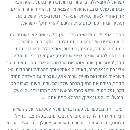
ישראל לחיזבאללה. בן עשרים ושלוש היה בנופלו. הוא הובא
למנוחת עולמים בבית-העלמין הצבאי בלוד. הותיר אחריו הורים,
אח ואחות. לאחר נפילתו הועלה לדרגת רב-סמל, השלים את
תהליך הגיור וכפי שרצה, זכה לשם "יהודי חזק" - ישראל.
מספר אפי על רגעיו האחרונים: "אין לילה שאני לא משחזר את
הבעת הפנים שלך באותן שניות לפני... הקור רוח, החדות,
המוכנות, הריכוז, הנתינה, התעוזה, אומץ הלב. ובאותן שניות
שנכנסת למטע, שניות לפני שנפגעת, צעקתי לך בצחוק מלא
פחד, 'פיטר, איך אתה אוהב את המלחמה הזאת'. הסטת את מבטך
אליי במעין אי-הבנה, כאילו הוצאתי אותך מהריכוז ומהחדות, ואז,
כשראית אותי ואת מעיין שהיה אתי, שוכבים על האדמה מתים
מפחד, חייכת את החיוך הרחב שלך והמשכת. משם, כעבור חצי
דקה, נפל הטיל שפגע כחמישה-עשר מטר ממני ומישהו צעק
'חובש'. כשהגענו אליך, כבר לא היית אתנו. ...
"פיטר, אני מצטער על כמה דברים שלא הספקתי: על זה שלא
הצלחתי להגיד לך כמה טוב היית בכל מובן, בכל מצב - כחייל,
כלוחם, כחבר אמיתי. על זה שכאשר אבא שלך דיבר עליך, הבנתי
וזה כואב לי עד היום שיש הרבה דברים שלא ידעתי עליך, למרות