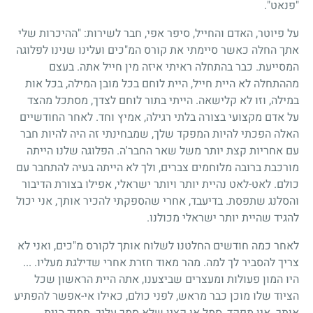
"פנאט".
על פיוטר, האדם והחייל, סיפר אפי, חבר לשירות: "ההיכרות שלי
אתך החלה כאשר סיימתי את קורס המ"כים ועלינו שנינו לפלוגה
המסייעת. כבר בהתחלה ראיתי איזה מין חייל אתה. בעצם
מההתחלה לא היית חייל, היית לוחם בכל מובן המילה, בכל אות
במילה, וזו לא קלישאה. הייתי בתור לוחם לצדך, מסתכל מהצד
על אדם מקצועי בצורה בלתי רגילה, אמיץ וחד. לאחר החודשיים
האלה הפכתי להיות המפקד שלך, שמבחינתי זה היה להיות חבר
עם אחריות קצת יותר משל שאר החבר'ה. הפלוגה שלנו הייתה
מורכבת ברובה מלוחמים צברים, ולך לא הייתה בעיה להתחבר עם
כולם. לאט-לאט נהיית יותר ויותר ישראלי, אפילו בצורת הדיבור
והסלנג שתפסת. בדיעבד, אחרי שהספקתי להכיר אותך, אני יכול
להגיד שהיית יותר ישראלי מכולנו.
לאחר כמה חודשים החלטנו לשלוח אותך לקורס מ"כים, ואני לא
צריך להסביר לך למה. מהר מאוד חזרת אחרי שדילגת מעליו. ...
היו המון פעולות ומעצרים שביצענו, אתה היית הראשון שכל
הציוד שלו מוכן כבר מראש, לפני כולם, כאילו אי-אפשר להפתיע
אותך. אין מפקד, סמל או קצין שלא סמך עליך. תמיד היית