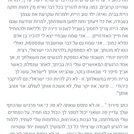
שהיינו קרובים: כמה עזרת להוריך בכל דבר ואיזו מין דמות חזקה
היית בבית, ואיזה ילד טוב היית, ולמרות שקרעת את עצמך
בעבודה, את כל זיעתך נתת למען משפחתך, למרות שידעת שגם
אתה היית צריך לחסוך בשביל לשכור דירה לך ולליאת ולהתחיל
את חייך האזרחיים. ... אני שמח שבחיי יצא לי להכיר בן אדם
נפלא כמוך... אני שמח גם על דבר שחשבתי שפספסת, ואולי
הוא לא מהותך, אך לא הסתפקת בלהיות הכי ישראלי, רצית
להיות יהודי. חשבתי שלא הספקת להגשים את משאלתך זו, אך
אחד הרגעים המאושרים שלי היה בביתך, לאחר שנפלת, כאשר
אביך סיפר לי שבאותו בוקר, שהביאו אותך לישראל, עשו לך
ברית וזכית במשאלתך זו - לא רק להיות הכי ישראלי, גם להיקבר
כיהודי. ... פיטר, אח יקר שלי, לא אשכח אותך לעולם. אני אוהב
אותך".
כתב פירוז: "... זה לא נתפס שאתה לא פה כי אני מרגיש שהכתף
שלך עדיין פה ושאני יכול לספר לך הכול כמו תמיד, על הפחדים
שלי מהמלחמה, על הבנות באזרחות, החלומות שלי לעתיד, ללמוד
או להגיע לעבודה שרציתי כל כך, להמשיך לעשות יחד שטויות
בעמדות או לצחוק אחד על השני. ... זה לא נתפס שאתה לא פה,