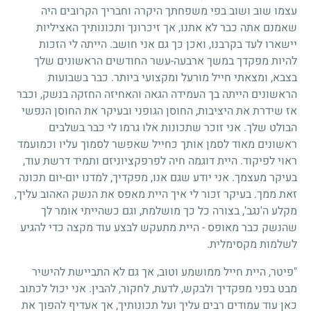
עצמו שוב ושוב בפי משפחתך היקרה וחבריך הקרובים היה
שאמנם אתה כבר לא אתנו, אך זיכרונך ותכונותיך האציליות
יישארו לעד בקרבנו, ואכן כך גם אני חושב. הייתה לי הזכות
להיות מפקדך במשך ארבעה-עשר החודשים הראשונים שלך
בצבא, ומצאתי חייל מורעל ומקצועי ביותר. כבר בשבועות
הראשונים הייתה בך העמידה הגאה והאחיזה החזקה בנשק, וכבר
אז שידרת את היציבות, החוסן הגופני ובעיקר את החוסן הנפשי
הבולט שלך. אני זוכר שתכונות אלו גרמו לי כבר בשלבים
ראשונים מאוד לסמן אותך כחייל שאפשר לסמוך עליו וכמועמד
ראוי לפיקוד. היית דוגמה חיה לפרפקציוניזם ותמיד דרשת עוד,
בעיקר מעצמך. אני יודע שגם אנו, מפקדיך, למדנו יום-יום תכונה
זאת ממך. בעיקר זכור לי איך היית מאפס את הנשק האהוב עליך,
מקלע ה'נגב', בצורה כל כך מושלמת, וגם כשהייתי אומר לך
שהנשק כבר מאופס - היית מתעקש לבצע עוד מקצה כדי להגיע
לשלמות מקסימלית.
"פיטר, היית חייל ממושמע וטוב, אך גם לא התביישת להישיר
מבט בפני מפקדיך ולבקש, לדעת, לחקור, להבין. אני יכול לכתוב
כאן עוד עמודים רבים עליך ועל תכונותיך, אך אעדיף להפוך את